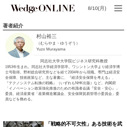
8/10(月)
著者紹介
村山裕三
（むらやま・ゆうぞう）
Yuzo Murayama
同志社大学大学院ビジネス研究科教授
1953年生まれ。同志社大学経済学部卒。ワシントン大学より経済学博
士号取得。野村総合研究所などを経て2004年から現職。専門は経済安
全保障、技術政策など。主な著書に、『経済安全保障を考える』、
『テクノシステム転換の戦略』（いずれもNHK出版）など。内閣府
「イノベーション政策強化推進のための有識者会議『安全・安心』」
委員、経済産業省「産業構造審議会、安全保障貿易管理小委員会」委
員などを務める。
「戦略的不可欠性」ある技術を武
2021/01/19