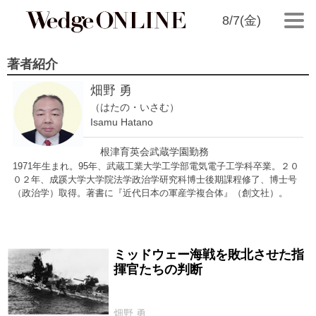
8/7(金)
著者紹介
畑野 勇
（はたの・いさむ）
Isamu Hatano
根津育英会武蔵学園勤務
1971年生まれ。95年、武蔵工業大学工学部電気電子工学科卒業。２０
０２年、成蹊大学大学院法学政治学研究科博士後期課程修了、博士号
（政治学）取得。著書に『近代日本の軍産学複合体』（創文社）。
ミッドウェー海戦を敗北させた指
2022/08/15
揮官たちの判断
畑野 勇