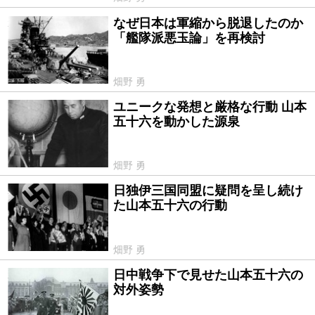
なぜ日本は軍縮から脱退したのか
2022/02/17
「艦隊派悪玉論」を再検討
畑野 勇
ユニークな発想と厳格な行動 山本
2021/12/30
五十六を動かした源泉
畑野 勇
日独伊三国同盟に疑問を呈し続け
2021/12/30
た山本五十六の行動
畑野 勇
日中戦争下で見せた山本五十六の
2021/12/29
対外姿勢