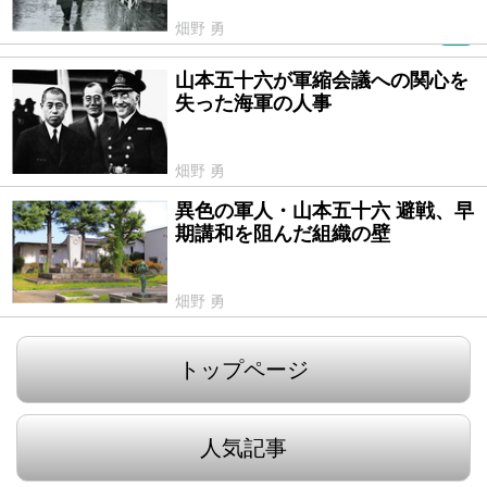
畑野 勇
PR
山本五十六が軍縮会議への関心を
2021/12/29
失った海軍の人事
畑野 勇
異色の軍人・山本五十六 避戦、早
2021/08/17
期講和を阻んだ組織の壁
畑野 勇
トップページ
人気記事