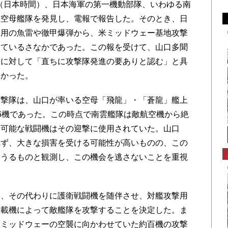
日（日本時間）、日本海軍の第一機動部隊、いわゆる南
敵空母艦隊を発見し、電報で報告した。そのとき、日
撃用の魚雷や徹甲爆弾から、米ミッドウェー基地攻撃
えているさなかであった。この報を受けて、山口多聞
官に対して「直ちに攻撃隊発進の要ありと認む」と具
なかった。
撃隊は、山口が率いる空母「飛龍」・「蒼龍」艦上
6機であった。この時点で南雲艦隊は敵航空機から絶
行可能な戦闘機はその迎撃に使用されていた。山口
れず、大きな損害を受ける可能性が高いものの、この
えうるものと観測し、この機会を逃さないことを重視
、その代わりに護衛戦闘機を随伴させ、対艦攻撃用
搭載機によって敵艦隊を攻撃することを決定した。ま
らミッドウェーの空襲に向かわせていた約百機の攻撃