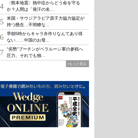
〈熊本地震〉熱中症からどう命を守る
4
か？人間は「発汗の名…
米国・サウジアラビア原子力協力協定が
5
持つ懸念…不明瞭な…
早朝5時からキャラ弁作りなんてあり得
6
ない……中国のお母…
“劣勢”プーチンがベラルーシ軍の参戦へ
7
圧力、それでも独…
»もっと見る