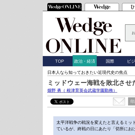
TOP
国際
ビ
政治・経済
日本人なら知っておきたい近現代史の焦点
ミッドウェー海戦を敗北させ
畑野 勇
（ 根津育英会武蔵学園勤務）
印
太平洋戦争の戦況を変えたと言えるミッド
ているが、終戦の日にあたり「切所にお