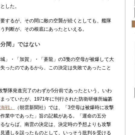
ととした。
要するが、その間に敵の空襲が続くとしても、艦隊
いう判断が、その根底にあったといえる。
五分間」ではない
城」・「加賀」・「蒼龍」の3隻の空母が被爆して大
を失ったのであるから、この決定は失敗であったこと
攻撃隊発進完了のわずか5分前であったという、いわ
まっていたが、1971年に刊行された防衛研修所編纂
ー海戦』
（朝雲新聞社）では、「3空母は被爆時に攻撃
の作業中であった」旨の記載がある。「運命の五分
採るならば、南雲の決定は、決定時の予想よりも攻撃
の見通しを誤ったものとして、いっそう批判を受ける