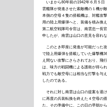
いまから80年前の1942年６月５
雲艦隊が発進させた索敵機の１機が
本側の空母４隻の搭載機は、対艦攻
用の陸上用爆弾へと、装備を積み換
第二航空戦隊司令官は、南雲忠一長
申したが、南雲は山口の意見を容れ
このとき即座に発進が可能だった攻
で陸上用爆弾を搭載していた爆撃機3
え間ない攻撃にさらされており、飛
は、味方の戦闘機による護衛が得ら
戦力でも敵空母には相当な打撃を与
したのである。
それに対し南雲は山口の提案を退け
に再度の兵装転換を終えた４空母の
た、その準備中に、この日の早朝か