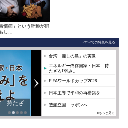
習慣病」という呼称が消
もし…
»すべての特集を見る
台湾「麗しの島」の実像
エネルギー依存国家・日本 持
たざる｢弱み…
FIFAワールドカップ2026
日本主導で平和の再構築を
本 持たざ
造船立国ニッポンへ
»もっと見る