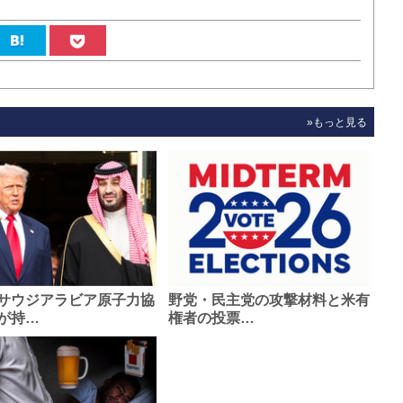
»もっと見る
サウジアラビア原子力協
野党・民主党の攻撃材料と米有
が持…
権者の投票…