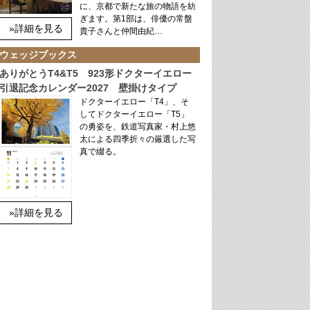
に、京都で新たな旅の物語を紡
ぎます。第1部は、俳優の常盤
»詳細を見る
貴子さんと仲間由紀…
ウェッジブックス
ありがとうT4&T5 923形ドクターイエロー
引退記念カレンダー2027 壁掛けタイプ
ドクターイエロー「T4」、そ
してドクターイエロー「T5」
の勇姿を、鉄道写真家・村上悠
太による四季折々の厳選した写
真で綴る。
»詳細を見る