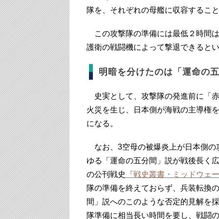
隊を、それぞれの母艦に収容するこ
この攻撃隊の準備には最低２時間は
護衛の戦闘機によって撃退できると
明暗を分けたのは「運命の
史実として、攻撃隊の発進前に「赤
火災を生じ、日本側が海戦の主導権
になる。
なお、3空母の被爆炎上が日本側の
ゆる「運命の五分間」説が戦後長く広
の公刊戦史
『戦史叢書・ミッドウェ
隊の準備を終えておらず、兵装転換
間」説へのこのような否定的見解を
隊準備に相当長い時間を要し、戦闘