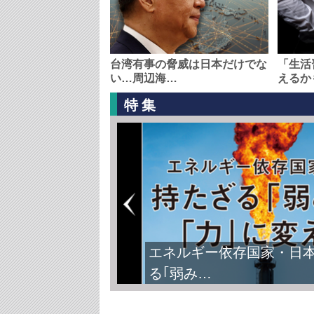
台湾有事の脅威は日本だけでな
「生活
い…周辺海…
えるか
特集
エネルギー依存国家・日
る｢弱み…