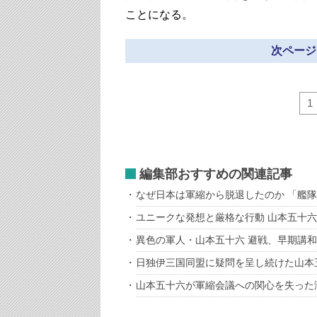
ことになる。
次ページ
1
編集部おすすめの関連記事
なぜ日本は軍縮から脱退したのか 「艦
ユニークな発想と厳格な行動 山本五十
異色の軍人・山本五十六 避戦、早期講
日独伊三国同盟に疑問を呈し続けた山本
山本五十六が軍縮会議への関心を失った