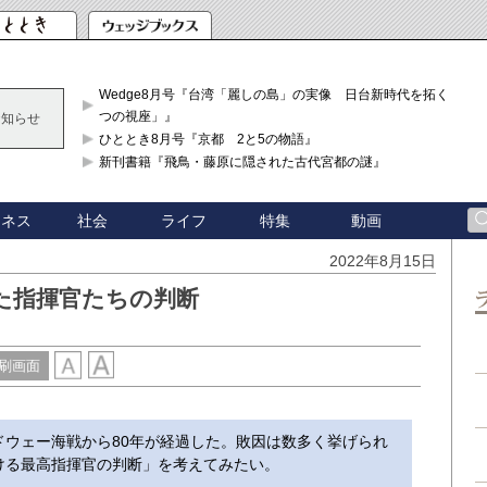
Wedge8月号『台湾「麗しの島」の実像 日台新時代を拓く「3
つの視座」』
お知らせ
ひととき8月号『京都 2と5の物語』
新刊書籍『飛鳥・藤原に隠された古代宮都の謎』
ジネス
社会
ライフ
特集
動画
2022年8月15日
た指揮官たちの判断
刷画面
ウェー海戦から80年が経過した。敗因は数多く挙げられ
ける最高指揮官の判断」を考えてみたい。