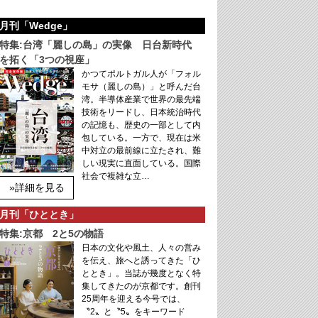
月刊「Wedge」
特集:台湾「麗しの島」の実像 日台新時代
を拓く「3つの視座」
かつてポルトガル人が「フォル
モサ（麗しの島）」と呼んだ台
湾。半導体産業で世界の最先端
技術をリードし、日本統治時代
の記憶も、歴史の一部として内
包している。一方で、現在は米
中対立の最前線に立たされ、難
しい現実に直面している。国際
社会で複雑な立…
»詳細を見る
月刊「ひととき」
特集:京都 2と5の物語
日本の文化や風土、人々の営み
を伝え、旅へと誘ってきた「ひ
ととき」。当誌が幾度となく特
集してきたのが京都です。創刊
25周年を迎える今号では、
〝2〟と〝5〟をキーワード