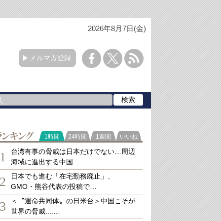
2026年8月7日(金)
メルマガ登録
ランキング
1時間
24時間
1週間
いいね
台湾有事の脅威は日本だけでない…周辺
1
海域に進出する中国…
日本でも進む「在宅勤務廃止」、
2
GMO・熊谷代表の投稿で…
＜〝運命共同体〟の日米台＞中国こそが
3
世界の脅威....…