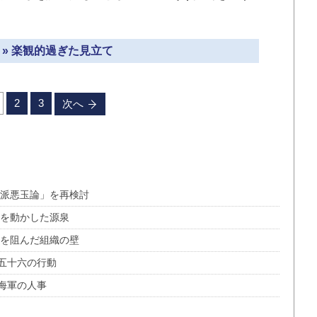
 » 楽観的過ぎた見立て
2
3
次へ
隊派悪玉論」を再検討
六を動かした源泉
和を阻んだ組織の壁
五十六の行動
海軍の人事