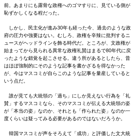
前。あまりにも露骨な政権へのゴマすりに、見ている側が
恥ずかしくなる程だった。
しかし、民主化が進み30年も経った今、過去のような政
府の圧力や強要はない。むしろ、政権を辛辣に批判するニ
ュースがヘッドラインを飾る時代だ。ところが、文政権が
始まってから見られる異常な政権礼賛はまるで80年代に戻
ったような錯覚を起こさせる。違う所があるとしたら、昔
はほぼ強制的にそのような記事を書かざるを得なかった
が、今はマスコミが自らこのような記事を量産していると
いう点だ。
誰が見ても大統領の「過ち」にしか見えない行為を「礼
賛」するマスコミなら、そのマスコミが伝える大統領の姿
が「本当の姿」なのか、それとも「作られた姿」なのか一
度くらいは疑ってみる必要があるのではないだろうか。
韓国マスコミが声をそろえて「成功」と評価した文大統