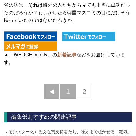
領の訪米。それは海外の人たちから見ても本当に成功だっ
たのだろうか？もしかしたら韓国マスコミの目にだけそう
映っていたのではないだろうか。
▲「WEDGE Infinity」の
新着記事
などをお届けしていま
す。
前
1
2
へ
編集部おすすめの関連記事
モンスター化する文在寅支持者たち、味方まで跪かせる「狂気」