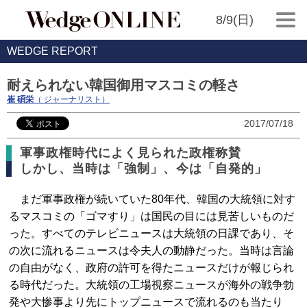
8/9(日)
WEDGE REPORT
耐えられない韓国御用マスコミの軽さ
崔 碩栄
（ ジャーナリスト）
2017/07/18
軍事政権時代によく見られた政権称賛
しかし、当時は「強制」、今は「自発的」
まだ軍事政権が続いていた80年代、韓国の大統領に対す
るマスコミの「ゴマすり」は国民の目には見苦しいものだ
った。すべてのテレビニュースは大統領の日課であり、そ
の次に流れるニュースは令夫人の動静だった。当時は言論
の自由がなく、政府の許可を得たニュースだけが報じられ
る時代だった。大統領の工場視察ニュースが海外の戦争勃
発や大惨事より先にトップニュースで流れるのも当たり