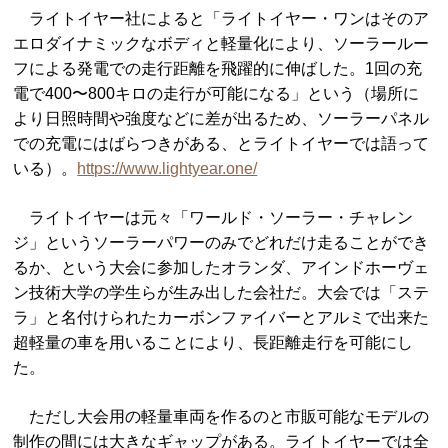
ライトイヤー社によると「ライトイヤー・ワンはそのア
エロダイナミックなボディと軽量化により、ソーラールー
フによる発電での走行距離を飛躍的に伸ばした。1回の充
電で400〜800キロの走行が可能になる」という（場所に
より日照時間や強度などに差が出るため、ソーラーパネル
での充電にはばらつきがある、とライトイヤーでは語って
いる）。
https://www.lightyear.one/
ライトイヤーは元々「ワールド・ソーラー・チャレン
ジ」というソーラーパワーのみでどれだけ走ることができ
るか、という大会に参加したオランダ、アインドホーヴェ
ン技術大学の学生らが生み出した会社だ。大会では「ステ
ラ」と名付けられたカーボンファイバーとアルミで出来た
超軽量の車を用いることにより、長距離走行を可能にし
た。
ただし大会用の軽量車両を作るのと市販可能なモデルの
制作の間には大きなギャップがある。ライトイヤーでは全