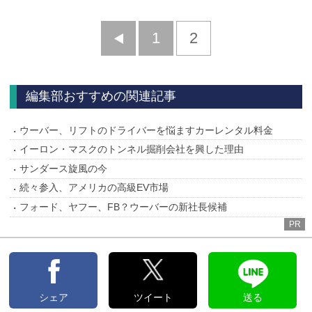
前
1
2
へ
編集部おすすめの関連記事
ウーバー、リフトのドライバーを悩ますカーレンタル料金
イーロン・マスクのトンネル掘削会社を興した理由
サンダース旋風の今
続々参入、アメリカの高級EV市場
フォード、ヤフー、FB？ウーバーの新社長候補
PR
シェア
ツイート
送る