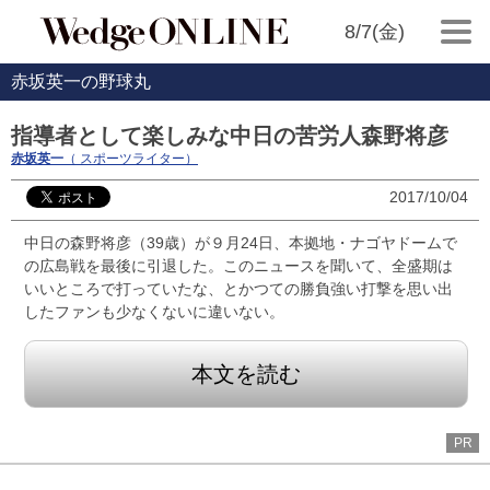
8/7(金)
赤坂英一の野球丸
指導者として楽しみな中日の苦労人森野将彦
赤坂英一
（ スポーツライター）
2017/10/04
中日の森野将彦（39歳）が９月24日、本拠地・ナゴヤドームで
の広島戦を最後に引退した。このニュースを聞いて、全盛期は
いいところで打っていたな、とかつての勝負強い打撃を思い出
したファンも少なくないに違いない。
本文を読む
PR