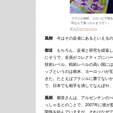
ブラジルW杯、コロンビア戦
司なんて食っちゃまうぞ！」
ギャラリーページへ
風樹
今はその反省にあるといえるの
都並
もちろん、反省と研究を繰返し
にそうで、全員がコレクティブにハ
技術レベル、戦術レベルの高い国に
ップというのは南米、ヨーロッパが
きた。たとえばブラジルに勝てない
で、日本でも相手を潰してなんぼや
風樹
都並さんは、アルゼンチンのぺ
っしゃるとのことで、2007年に彼
関係を結んでいますが、それはなぜ