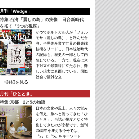
月刊「Wedge」
特集:台湾「麗しの島」の実像 日台新時代
を拓く「3つの視座」
かつてポルトガル人が「フォル
モサ（麗しの島）」と呼んだ台
湾。半導体産業で世界の最先端
技術をリードし、日本統治時代
の記憶も、歴史の一部として内
包している。一方で、現在は米
中対立の最前線に立たされ、難
しい現実に直面している。国際
社会で複雑な立…
»詳細を見る
月刊「ひととき」
特集:京都 2と5の物語
日本の文化や風土、人々の営み
を伝え、旅へと誘ってきた「ひ
ととき」。当誌が幾度となく特
集してきたのが京都です。創刊
25周年を迎える今号では、
〝2〟と〝5〟をキーワード