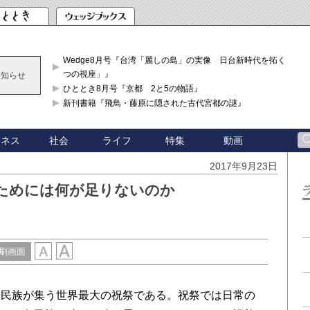
Wedge8月号『台湾「麗しの島」の実像 日台新時代を拓く「3
つの視座」』
お知らせ
ひととき8月号『京都 2と5の物語』
新刊書籍『飛鳥・藤原に隠された古代宮都の謎』
ジネス
社会
ライフ
特集
動画
2017年9月23日
ためには何が足りないのか
刷画面
民族が集う世界最大の祝祭である。祝祭では日常の