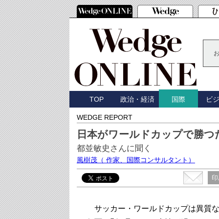
TOP
政治・経済
ビ
国際
WEDGE REPORT
日本がワールドカップで勝つ
都並敏史さんに聞く
風樹茂
（ 作家、国際コンサルタント）
印
サッカー・ワールドカップは異質な