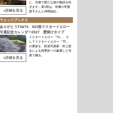
に、京都で新たな旅の物語を紡
ぎます。第1部は、俳優の常盤
»詳細を見る
貴子さんと仲間由紀…
ウェッジブックス
ありがとうT4&T5 923形ドクターイエロー
引退記念カレンダー2027 壁掛けタイプ
ドクターイエロー「T4」、そ
してドクターイエロー「T5」
の勇姿を、鉄道写真家・村上悠
太による四季折々の厳選した写
真で綴る。
»詳細を見る