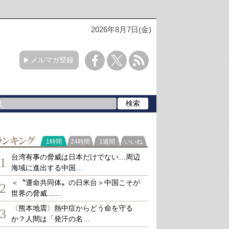
2026年8月7日(金)
メルマガ登録
ランキング
1時間
24時間
1週間
いいね
台湾有事の脅威は日本だけでない…周辺
1
海域に進出する中国…
＜〝運命共同体〟の日米台＞中国こそが
2
世界の脅威....…
〈熊本地震〉熱中症からどう命を守る
3
か？人間は「発汗の名…