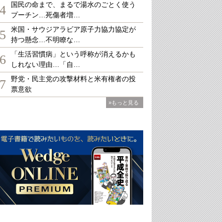
国民の命まで、まるで湯水のごとく使う
4
プーチン…死傷者増…
米国・サウジアラビア原子力協力協定が
5
持つ懸念…不明瞭な…
「生活習慣病」という呼称が消えるかも
6
しれない理由…「自…
野党・民主党の攻撃材料と米有権者の投
7
票意欲
»もっと見る