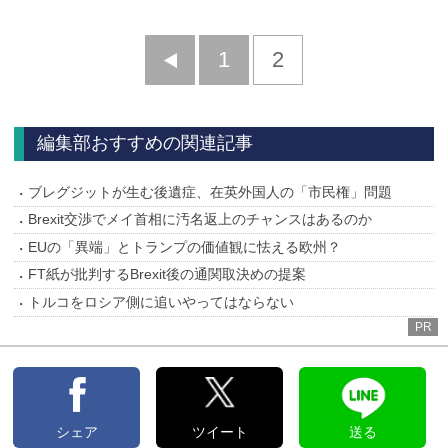
前
1
2
へ
編集部おすすめの関連記事
ブレグジットが生む後遺症、在英外国人の「市民権」問題
Brexit交渉でメイ首相に汚名返上のチャンスはあるのか
EUの「異端」とトランプの価値観に怯える欧州？
FT紙が批判するBrexit後の通関取決めの提案
トルコをロシア側に追いやってはならない
PR
シェア
ツイート
送る