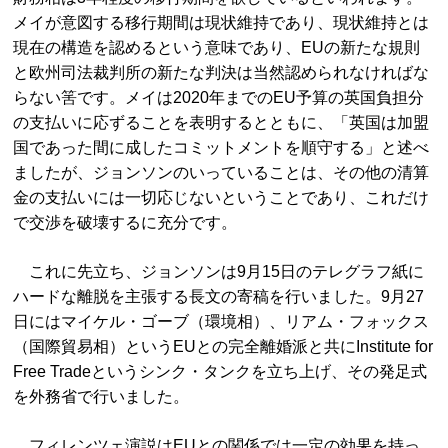
メイが意図する移行期間は現状維持であり、現状維持とは
現在の構造を認めるという意味であり、EUの新たな規則
と欧州司法裁判所の新たな判決は当然認められなければな
らない筈です。メイは2020年までのEU予算の英国負担分
の支払いに応ずることを表明するとともに、「英国は加盟
国であった間に成したコミットメントを順守する」と述べ
ましたが、ジョンソンのいっていることは、その他の清算
金の支払いには一切応じないということであり、これだけ
で交渉を破壊するに充分です。
これに先立ち、ジョンソンは9月15日のテレグラフ紙に
ハードな離脱を主張する長文の寄稿を行いました。9月27
日にはマイケル・ゴーブ（環境相）、リアム・フォックス
（国際貿易相）というEUとの完全離婚派と共にInstitute for
Free Tradeというシンク・タンクを立ち上げ、その発足式
を外務省で行いました。
フィレンツェ演説はEUとの関係では一定の効果を持っ