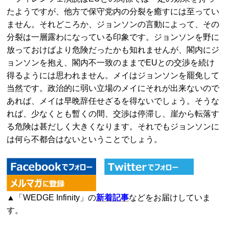
たようですが、他方で保守党内の分裂を癒すには至ってい
ません。それどころか、ジョンソンの言動によって、その
分裂は一層露わになっている印象です。ジョンソンを野に
放っておけばより危険だったかも知れませんが、閣内にジ
ョンソンを抱え、閣内不一致のままでEUとの交渉を続け
得るようには思われません。メイはジョンソンを罷免して
当然です。政治的に弱い立場のメイにそれが出来ないので
あれば、メイは早晩辞任せざるを得ないでしょう。そうな
れば、少なくとも暫くの間、交渉は停滞し、崖から転落す
る危険は甚だしく大きくなります。それでもジョンソンに
は何ら不都合はないということでしょう。
▲「WEDGE Infinity」の
新着記事
などをお届けしていま
す。