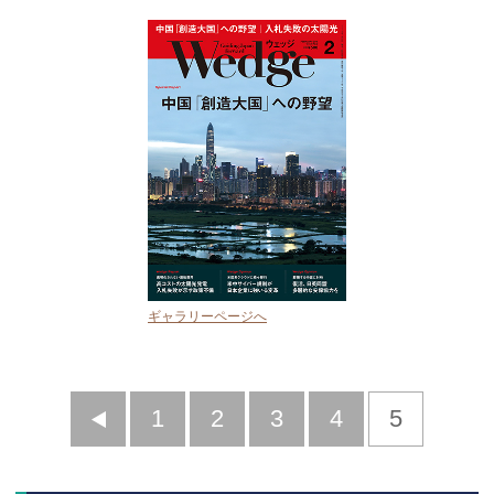
ギャラリーページへ
前
1
2
3
4
5
へ