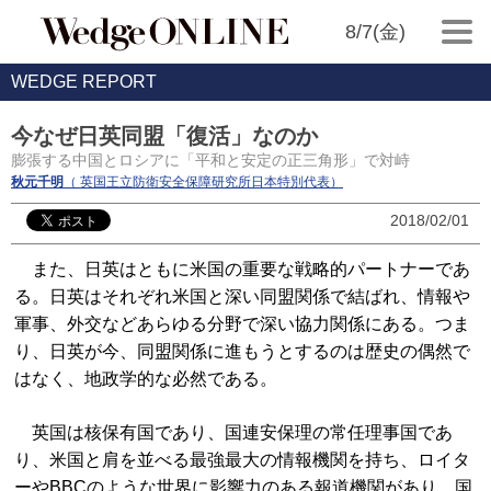
8/7(金)
WEDGE REPORT
今なぜ日英同盟「復活」なのか
膨張する中国とロシアに「平和と安定の正三角形」で対峙
秋元千明
（ 英国王立防衛安全保障研究所日本特別代表）
2018/02/01
また、日英はともに米国の重要な戦略的パートナーであ
る。日英はそれぞれ米国と深い同盟関係で結ばれ、情報や
軍事、外交などあらゆる分野で深い協力関係にある。つま
り、日英が今、同盟関係に進もうとするのは歴史の偶然で
はなく、地政学的な必然である。
英国は核保有国であり、国連安保理の常任理事国であ
り、米国と肩を並べる最強最大の情報機関を持ち、ロイタ
ーやBBCのような世界に影響力のある報道機関があり、国