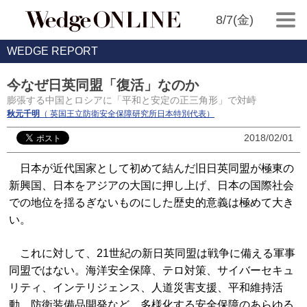
8/7(金)
WEDGE REPORT
今なぜ日英同盟「復活」なのか
膨張する中国とロシアに「平和と安定の正三角形」で対峙
秋元千明
（ 英国王立防衛安全保障研究所日本特別代表）
2018/02/01
日本が近代国家として初めて結んだ旧日英同盟が極東の
新興国、日本をアジアの大国に押し上げ、日本の国際社会
での地位を揺るぎないものにした歴史的意義は極めて大き
い。
これに対して、21世紀の新日英同盟は戦争に備える軍事
同盟ではない。海洋安全保障、テロ対策、サイバーセキュ
リティ、インテリジェンス、人道災害支援、平和維持活
動、防衛装備品開発など、多様化する安全保障のあらゆる