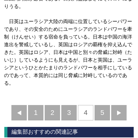
りうる。
日英はユーラシア大陸の両端に位置しているシーパワー
であり、その安全のためにユーラシアのランドパワーを牽
制（けんせい）する宿命を負っている。日本は中国の海洋
進出を警戒しているし、英国はロシアの覇権を抑え込んで
きた。英国はロシア、日本は中国と別々の脅威に対峙（た
いじ）しているようにも見えるが、日本と英国は、ユーラ
シアというひとかたまりのランドパワーを相手にしている
のであって、本質的には同じ脅威に対峙しているのであ
る。
前
1
2
3
4
5
へ
へ
編集部おすすめの関連記事