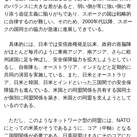
のバランスに大きな差があると、弱い側が常に強い側に寄
り添う追従主義に陥りがちであり、スポークの国は戦略的
に自律するのが難しい。そのため、2000年代以降、スポー
クの国同士の協力が急速に進展してきている。
具体的には、日本では安倍政権発足以来、政府の首脳陣
がほとんど毎月のように東南アジア、南アジア、さらに欧
州諸国に足を伸ばし、安全保障協力を拡大しようとしてい
るし、自衛隊も、オーストラリア、インドなどと定期的に
共同の演習を実施している。また、日米とオーストラリ
ア、日米と韓国、日米とインドといった三国間での安全保
障協力も進んでいる。米国との同盟関係を共有する国同士
が個別に同盟関係を築き、米国との同盟を支えようとして
いるのである。
ただし、このようなネットワーク型の同盟には、NATO
にとっての米英がそうであるように、コア（中軸）となる
二国間関係が必要である。日英同盟はまさにそのコアにな