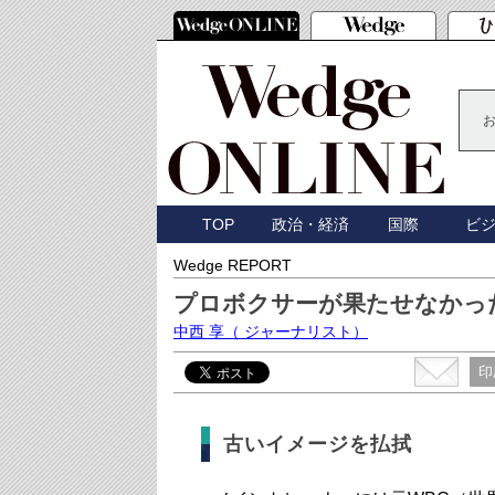
TOP
政治・経済
国際
ビ
Wedge REPORT
プロボクサーが果たせなかっ
中西 享
（ ジャーナリスト）
印
古いイメージを払拭