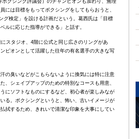
界ボクシング評議会）のチャンピオンも加わり、無理
会員には目標をもってボクシングをしてもらおうと、
シング検定」を設ける計画だという。葛西氏は「目標
レベルに応じた指導ができる」と話す。
にスタジオ、4階に公式と同じ広さのリングがあ
ャンピオンとして活躍した往年の有名選手の大きな写
汗の臭いなどがこもらないように換気には特に注意
いた、シェイプアップのための特別なコースも用意、
ようにソフトなものにするなど、初心者が楽しみなが
ている。ボクシングというと、怖い、古いイメージが
を払拭するため、きれいで清潔な印象を大事にしてい