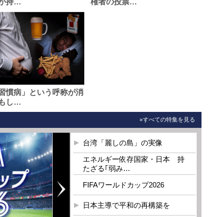
が持…
権者の投票…
習慣病」という呼称が消
もし…
»すべての特集を見る
台湾「麗しの島」の実像
エネルギー依存国家・日本 持
たざる｢弱み…
FIFAワールドカップ2026
日本主導で平和の再構築を