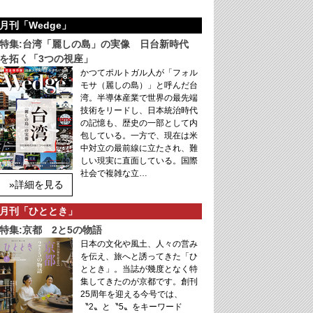
月刊「Wedge」
特集:台湾「麗しの島」の実像 日台新時代
を拓く「3つの視座」
かつてポルトガル人が「フォル
モサ（麗しの島）」と呼んだ台
湾。半導体産業で世界の最先端
技術をリードし、日本統治時代
の記憶も、歴史の一部として内
包している。一方で、現在は米
中対立の最前線に立たされ、難
しい現実に直面している。国際
社会で複雑な立…
»詳細を見る
月刊「ひととき」
特集:京都 2と5の物語
日本の文化や風土、人々の営み
を伝え、旅へと誘ってきた「ひ
ととき」。当誌が幾度となく特
集してきたのが京都です。創刊
25周年を迎える今号では、
〝2〟と〝5〟をキーワード