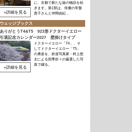
に、京都で新たな旅の物語を紡
ぎます。第1部は、俳優の常盤
»詳細を見る
貴子さんと仲間由紀…
ウェッジブックス
ありがとうT4&T5 923形ドクターイエロー
引退記念カレンダー2027 壁掛けタイプ
ドクターイエロー「T4」、そ
してドクターイエロー「T5」
の勇姿を、鉄道写真家・村上悠
太による四季折々の厳選した写
真で綴る。
»詳細を見る