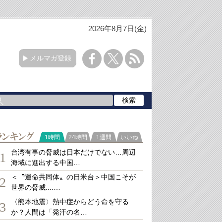
2026年8月7日(金)
メルマガ登録
ランキング
1時間
24時間
1週間
いいね
台湾有事の脅威は日本だけでない…周辺
1
海域に進出する中国…
＜〝運命共同体〟の日米台＞中国こそが
2
世界の脅威....…
〈熊本地震〉熱中症からどう命を守る
3
か？人間は「発汗の名…