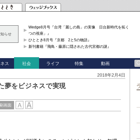
Wedge8月号『台湾「麗しの島」の実像 日台新時代を拓く「3
つの視座」』
お知らせ
ひととき8月号『京都 2と5の物語』
新刊書籍『飛鳥・藤原に隠された古代宮都の謎』
ジネス
ライフ
特集
動画
社会
2018年2月4日
た夢をビジネスで実現
刷画面