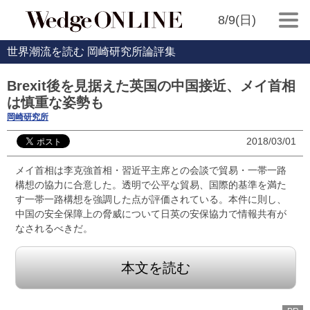
8/9(日)
世界潮流を読む 岡崎研究所論評集
Brexit後を見据えた英国の中国接近、メイ首相
は慎重な姿勢も
岡崎研究所
2018/03/01
メイ首相は李克強首相・習近平主席との会談で貿易・一帯一路
構想の協力に合意した。透明で公平な貿易、国際的基準を満た
す一帯一路構想を強調した点が評価されている。本件に則し、
中国の安全保障上の脅威について日英の安保協力で情報共有が
なされるべきだ。
本文を読む