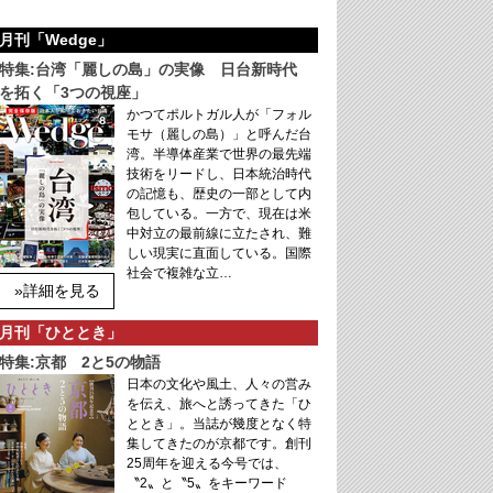
月刊「Wedge」
特集:台湾「麗しの島」の実像 日台新時代
を拓く「3つの視座」
かつてポルトガル人が「フォル
モサ（麗しの島）」と呼んだ台
湾。半導体産業で世界の最先端
技術をリードし、日本統治時代
の記憶も、歴史の一部として内
包している。一方で、現在は米
中対立の最前線に立たされ、難
しい現実に直面している。国際
社会で複雑な立…
»詳細を見る
月刊「ひととき」
特集:京都 2と5の物語
日本の文化や風土、人々の営み
を伝え、旅へと誘ってきた「ひ
ととき」。当誌が幾度となく特
集してきたのが京都です。創刊
25周年を迎える今号では、
〝2〟と〝5〟をキーワード