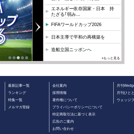
エネルギー依存国家・日本 持
たざる｢弱み…
FIFAワールドカップ2026
日本主導で平和の再構築を
造船立国ニッポンへ
»もっと見る
最新記事一覧
会社案内
月刊Wedg
ランキング
採用情報
月刊ひと
特集一覧
著作権について
ウェッジ
メルマガ登録
プライバシーポリシーについて
特定商取引法に基づく表示
広告のご案内
お問い合わせ