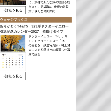
に、京都で新たな旅の物語を紡
ぎます。第1部は、俳優の常盤
»詳細を見る
貴子さんと仲間由紀…
ウェッジブックス
ありがとうT4&T5 923形ドクターイエロー
引退記念カレンダー2027 壁掛けタイプ
ドクターイエロー「T4」、そ
してドクターイエロー「T5」
の勇姿を、鉄道写真家・村上悠
太による四季折々の厳選した写
真で綴る。
»詳細を見る