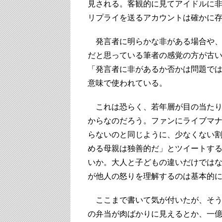
見される。客観的に見てアイドルに
リプライを送るアカウントは確かに
発言者に明らかな非がある場合や、
だと思っている筆者の感覚の方が古
「発言者に非があるか否かは問題で
意味で使われている。
これは恐らく、若年層が目の当たり
からなのだろう。ファンにライブマ
らないのと同じように、少なくない割
める母親は独善的だ」とツイートす
いか。大人と子どもの違いだけでは
が他人の怒りを理解するのは基本的
ここまで書いて気が付いたが、そう
の弁当が肉ばかりに見えるとか、一