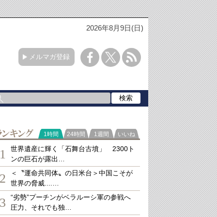
2026年8月9日(日)
メルマガ登録
ランキング
1時間
24時間
1週間
いいね
世界遺産に輝く「石舞台古墳」 2300ト
1
ンの巨石が露出…
＜〝運命共同体〟の日米台＞中国こそが
2
世界の脅威....…
“劣勢”プーチンがベラルーシ軍の参戦へ
3
圧力、それでも独…