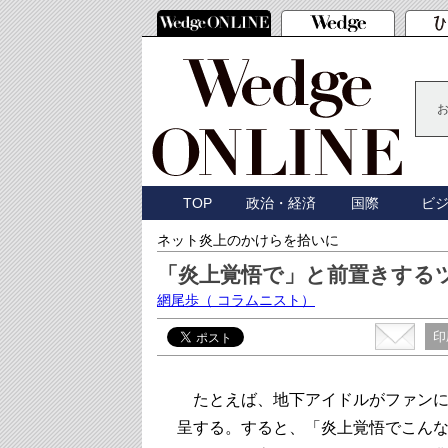
TOP
政治・経済
国際
ビ
ネット炎上のかけらを拾いに
「炎上覚悟で」と前置きする
網尾歩
（ コラムニスト）
印
たとえば、地下アイドルがファンに
呈する。すると、「炎上覚悟でこん