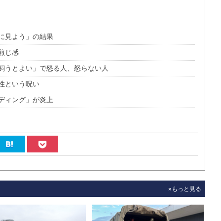
に見よう」の結果
煎じ感
を飼うとよい」で怒る人、怒らない人
性という呪い
ディング」が炎上
»もっと見る