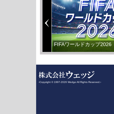
FIFAワールドカップ2026
‹Copyright © 1997-2026 Wedge All Rights Reserved.›