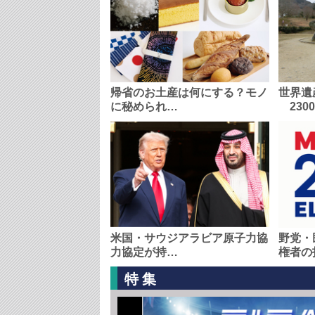
帰省のお土産は何にする？モノ
世界遺
に秘められ…
230
米国・サウジアラビア原子力協
野党・
力協定が持…
権者の
特集