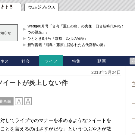
Wedge8月号『台湾「麗しの島」の実像 日台新時代を拓く「3
つの視座」』
お知らせ
ひととき8月号『京都 2と5の物語』
新刊書籍『飛鳥・藤原に隠された古代宮都の謎』
ジネス
社会
特集
動画
ライフ
2018年3月24日
ツイートが炎上しない件
刷画面
対してライブでのマナーを求めるようなツイートを
なことを言えるのはさすがだな」というつぶやきが散