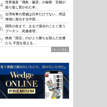
世界遺産「飛鳥・藤原」の秘密 宮都が
4
繰り返し置かれた本…
台湾有事の脅威は日本だけでない…周辺
5
海域に進出する中国…
国民の命まで、まるで湯水のごとく使う
6
プーチン…死傷者増…
映画『国宝』のひとり勝ちを阻んだ女優
7
たち 不惑を迎える…
»もっと見る