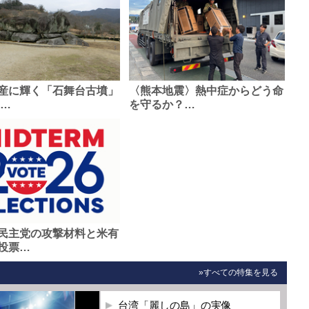
産に輝く「石舞台古墳」
〈熊本地震〉熱中症からどう命
0…
を守るか？…
民主党の攻撃材料と米有
投票…
»すべての特集を見る
台湾「麗しの島」の実像