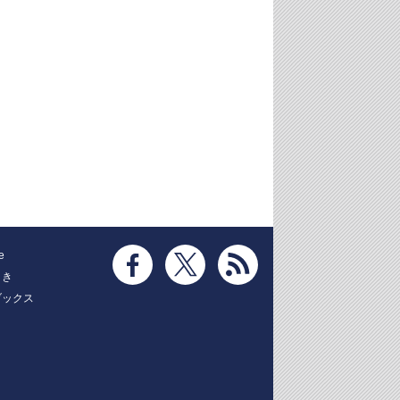
e
とき
ブックス