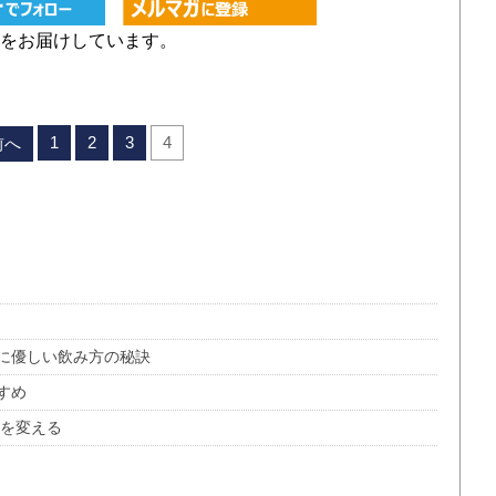
をお届けしています。
1
2
3
4
前へ
に優しい飲み方の秘訣
すめ
物を変える