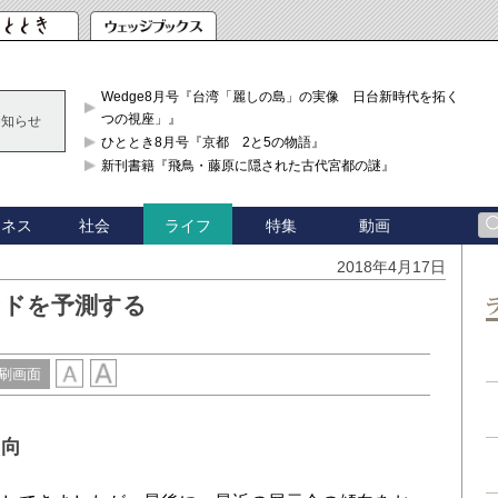
Wedge8月号『台湾「麗しの島」の実像 日台新時代を拓く「3
つの視座」』
お知らせ
ひととき8月号『京都 2と5の物語』
新刊書籍『飛鳥・藤原に隠された古代宮都の謎』
ジネス
社会
特集
動画
ライフ
2018年4月17日
ンドを予測する
刷画面
傾向