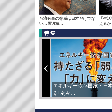
台湾有事の脅威は日本だけでな
「生活
い…周辺海…
えるか
特集
エネルギー依存国家・日
る｢弱み…