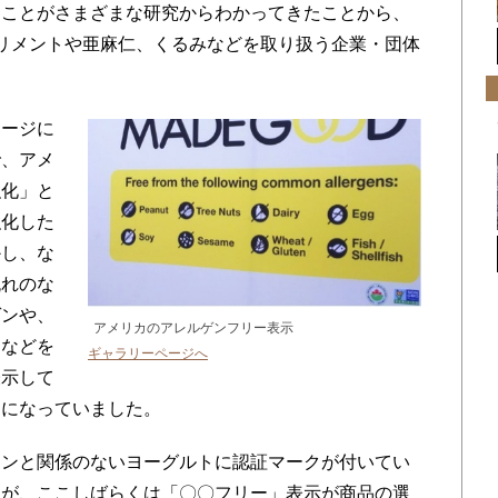
ることがさまざまな研究からわかってきたことから、
リメントや亜麻仁、くるみなどを取り扱う企業・団体
ージに
で、アメ
強化」と
強化した
かし、な
流れのな
ゲンや、
アメリカのアレルゲンフリー表示
物などを
ギャラリーページへ
表示して
うになっていました。
ンと関係のないヨーグルトに認証マークが付いてい
たが、ここしばらくは「〇〇フリー」表示が商品の選