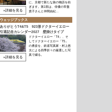
に、京都で新たな旅の物語を紡
ぎます。第1部は、俳優の常盤
»詳細を見る
貴子さんと仲間由紀…
ウェッジブックス
ありがとうT4&T5 923形ドクターイエロー
引退記念カレンダー2027 壁掛けタイプ
ドクターイエロー「T4」、そ
してドクターイエロー「T5」
の勇姿を、鉄道写真家・村上悠
太による四季折々の厳選した写
真で綴る。
»詳細を見る