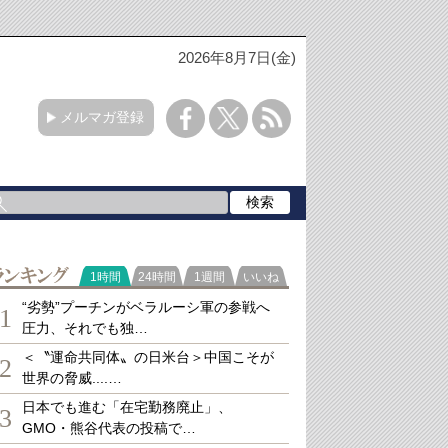
2026年8月7日(金)
メルマガ登録
ランキング
1時間
24時間
1週間
いいね
“劣勢”プーチンがベラルーシ軍の参戦へ
1
圧力、それでも独…
＜〝運命共同体〟の日米台＞中国こそが
2
世界の脅威....…
日本でも進む「在宅勤務廃止」、
3
GMO・熊谷代表の投稿で…