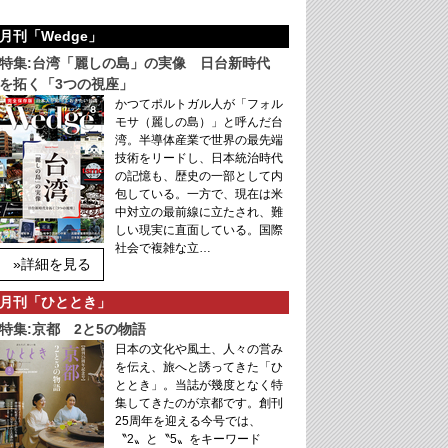
月刊「Wedge」
特集:台湾「麗しの島」の実像 日台新時代
を拓く「3つの視座」
かつてポルトガル人が「フォル
モサ（麗しの島）」と呼んだ台
湾。半導体産業で世界の最先端
技術をリードし、日本統治時代
の記憶も、歴史の一部として内
包している。一方で、現在は米
中対立の最前線に立たされ、難
しい現実に直面している。国際
社会で複雑な立…
»詳細を見る
月刊「ひととき」
特集:京都 2と5の物語
日本の文化や風土、人々の営み
を伝え、旅へと誘ってきた「ひ
ととき」。当誌が幾度となく特
集してきたのが京都です。創刊
25周年を迎える今号では、
〝2〟と〝5〟をキーワード