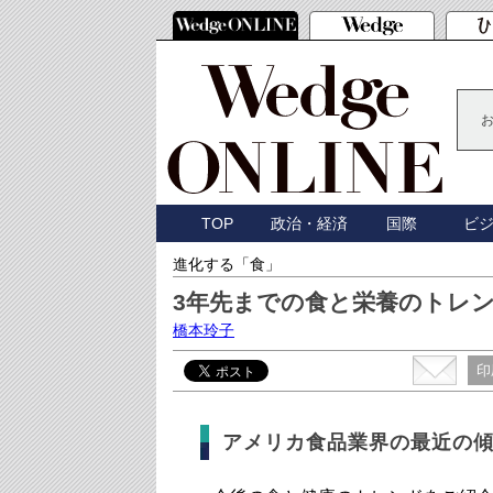
TOP
政治・経済
国際
ビ
進化する「食」
3年先までの食と栄養のトレ
橋本玲子
印
アメリカ食品業界の最近の