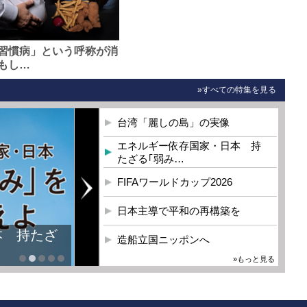
習慣病」という呼称が消
もし…
»すべての特集を見る
台湾「麗しの島」の実像
エネルギー依存国家・日本 持
たざる｢弱み…
FIFAワールドカップ2026
日本主導で平和の再構築を
本 持たざ
造船立国ニッポンへ
»もっと見る