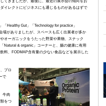
してきましたが、最後に、最近の展示会の傾向をお
はダイレクトにビジネスにも通じるものがあるはずで
althy Gut」「Technology for practice」
n」の4つ特設会場がありましたが、スペースも広く出展者が多か
ルやオーガニックをうたった野菜や果物、スナック
tural & organic」コーナーと、腸の健康に有用
飲料、FODMAP含有量の少ない食品などを展示した
、プロ
ーで
、牛肉
豆類をつ