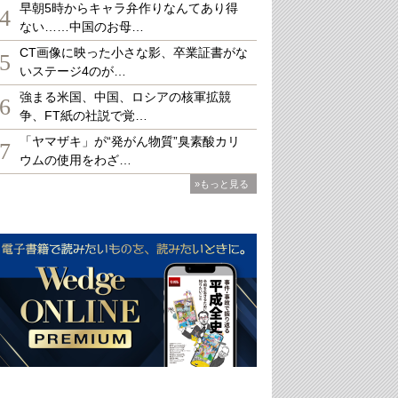
早朝5時からキャラ弁作りなんてあり得
4
ない……中国のお母…
CT画像に映った小さな影、卒業証書がな
5
いステージ4のが…
強まる米国、中国、ロシアの核軍拡競
6
争、FT紙の社説で覚…
「ヤマザキ」が“発がん物質”臭素酸カリ
7
ウムの使用をわざ…
»もっと見る