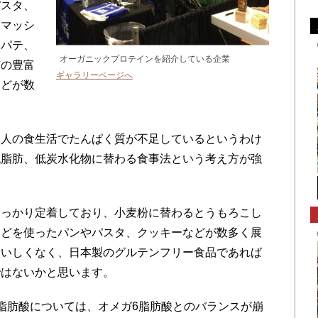
パスタ、
、マッシ
ーパテ、
オーガニックプロテインを紹介している企業
質の豊富
ギャラリーページへ
などが数
人の食生活でたんぱく質が不足しているというわけ
低脂肪、低炭水化物に替わる食事法という考え方が強
。
っかり定着しており、小麦粉に替わるとうもろこし
などを使ったパンやパスタ、クッキーなどが数多く展
おいしくなく、日本製のグルテンフリー食品であれば
ではないかと思います。
脂肪酸については、オメガ6脂肪酸とのバランスが崩