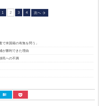
1
2
3
4
次へ
査で米国籍の有無を問う」
補が勝利できた理由
移民への不満