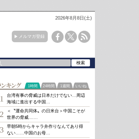
2026年8月8日(土)
メルマガ登録
ランキング
1時間
24時間
1週間
いいね
台湾有事の脅威は日本だけでない…周辺
1
海域に進出する中国…
＜〝運命共同体〟の日米台＞中国こそが
2
世界の脅威....…
早朝5時からキャラ弁作りなんてあり得
3
ない……中国のお母…