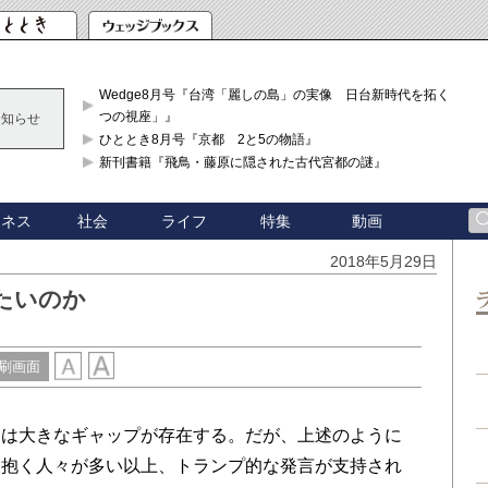
Wedge8月号『台湾「麗しの島」の実像 日台新時代を拓く「3
つの視座」』
お知らせ
ひととき8月号『京都 2と5の物語』
新刊書籍『飛鳥・藤原に隠された古代宮都の謎』
ジネス
社会
ライフ
特集
動画
2018年5月29日
たいのか
刷画面
は大きなギャップが存在する。だが、上述のように
て抱く人々が多い以上、トランプ的な発言が支持され