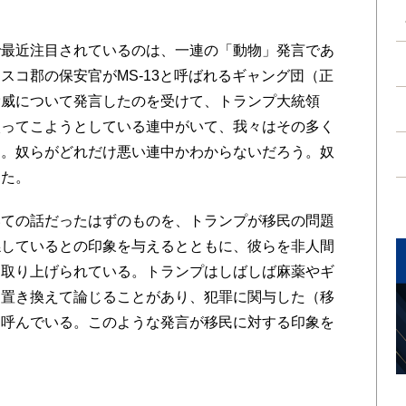
最近注目されているのは、一連の「動物」発言であ
スコ郡の保安官がMS-13と呼ばれるギャング団（正
脅威について発言したのを受けて、トランプ大統領
入ってこようとしている連中がいて、我々はその多く
る。奴らがどれだけ悪い連中かわからないだろう。奴
した。
ての話だったはずのものを、トランプが移民の問題
係しているとの印象を与えるとともに、彼らを非人間
に取り上げられている。トランプはしばしば麻薬やギ
に置き換えて論じることがあり、犯罪に関与した（移
と呼んでいる。このような発言が移民に対する印象を