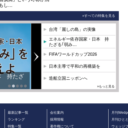
もし…
»すべての特集を見る
台湾「麗しの島」の実像
エネルギー依存国家・日本 持
たざる｢弱み…
FIFAワールドカップ2026
日本主導で平和の再構築を
本 持たざ
造船立国ニッポンへ
»もっと見る
最新記事一覧
会社案内
月刊Wedg
ランキング
採用情報
月刊ひと
特集一覧
著作権について
ウェッジ