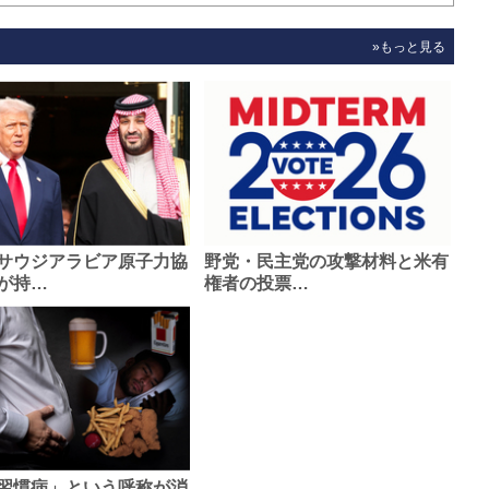
»もっと見る
サウジアラビア原子力協
野党・民主党の攻撃材料と米有
が持…
権者の投票…
習慣病」という呼称が消