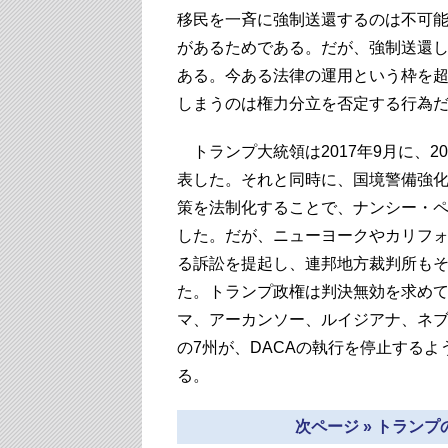
移民を一斉に強制送還するのは不可
があるためである。だが、強制送還
ある。今ある法律の運用という枠を
しまうのは権力分立を否定する行為
トランプ大統領は2017年9月に、20
表した。それと同時に、国境警備強
策を法制化することで、ナンシー・
した。だが、ニューヨークやカリフォ
る訴訟を提起し、連邦地方裁判所もそ
た。トランプ政権は判決無効を求めて
マ、アーカンソー、ルイジアナ、ネ
の7州が、DACAの執行を停止する
る。
次ページ » トラン