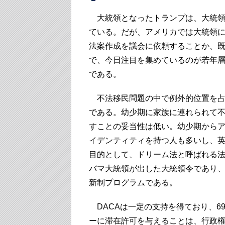
大統領となったトランプは、大統領
ている。だが、アメリカでは大統領
法案作成を議会に依頼することか、
で、今日注目を集めているのが若年層
である。
不法移民問題の中で例外的位置を占
である。幼少期に家族に連れられて
すことの妥当性は低い。幼少期から
イデンティティを持つ人も多いし、
目的として、ドリーム法と呼ばれる法案
バマ大統領が出した大統領令であり、
新制プログラムである。
DACAは一定の支持を得ており、6
ーに滞在許可を与えることは、行政