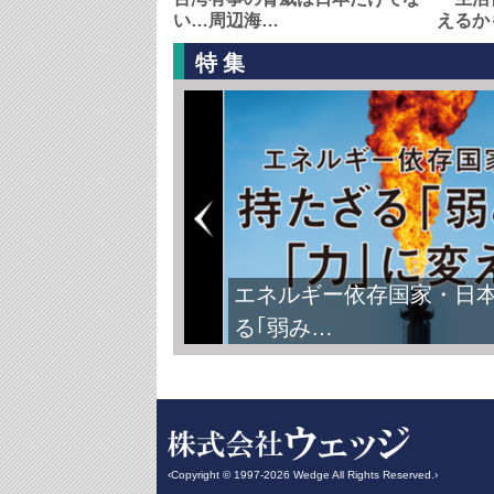
い…周辺海…
えるか
特集
エネルギー依存国家・日
る｢弱み…
‹Copyright © 1997-2026 Wedge All Rights Reserved.›