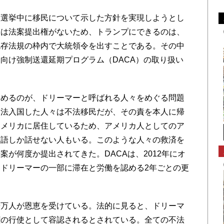
選挙中に移民について示した方針を実現しようとし
には法案提出権がないため、トランプにできるのは、
既存法規の枠内で大統領令を出すことである。その中
向け強制送還延期プログラム（DACA）の取り扱い
めるのが、ドリーマーと呼ばれる人々をめぐる問題
不法入国した人々は不法移民だが、その責を本人に帰
アメリカに居住しているため、アメリカ人としてのア
英語しか話せない人もいる。このような人々の救済を
が何度か提出されてきた。DACAは、2012年にオ
ドリーマーの一部に滞在と労働を認める2年ごとの更
9万人が恩恵を受けている。法的に見ると、ドリーマ
権の行使として容認されるとされている。全ての不法