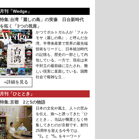
月刊「Wedge」
特集:台湾「麗しの島」の実像 日台新時代
を拓く「3つの視座」
かつてポルトガル人が「フォル
モサ（麗しの島）」と呼んだ台
湾。半導体産業で世界の最先端
技術をリードし、日本統治時代
の記憶も、歴史の一部として内
包している。一方で、現在は米
中対立の最前線に立たされ、難
しい現実に直面している。国際
社会で複雑な立…
»詳細を見る
月刊「ひととき」
特集:京都 2と5の物語
日本の文化や風土、人々の営み
を伝え、旅へと誘ってきた「ひ
ととき」。当誌が幾度となく特
集してきたのが京都です。創刊
25周年を迎える今号では、
〝2〟と〝5〟をキーワード