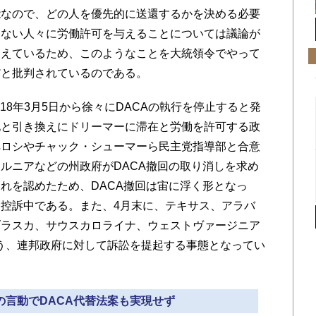
能なので、どの人を優先的に送還するかを決める必要
しない人々に労働許可を与えることについては議論が
超えているため、このようなことを大統領令でやって
だと批判されているのである。
18年3月5日から徐々にDACAの執行を停止すると発
化と引き換えにドリーマーに滞在と労働を許可する政
ペロシやチャック・シューマーら民主党指導部と合意
ルニアなどの州政府がDACA撤回の取り消しを求め
れを認めたため、DACA撤回は宙に浮く形となっ
控訴中である。また、4月末に、テキサス、アラバ
ブラスカ、サウスカロライナ、ウェストヴァージニア
よう、連邦政府に対して訴訟を提起する事態となってい
プの言動でDACA代替法案も実現せず