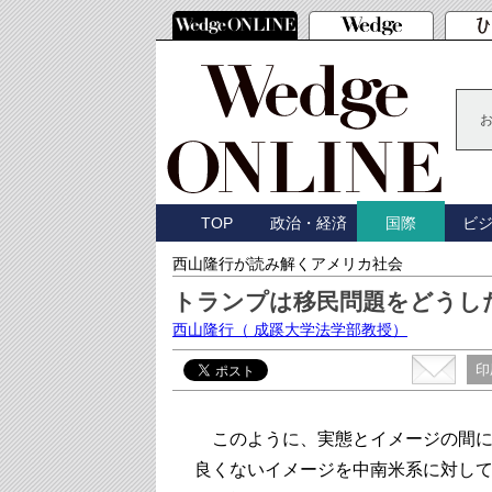
TOP
政治・経済
ビ
国際
西山隆行が読み解くアメリカ社会
トランプは移民問題をどうし
西山隆行
（ 成蹊大学法学部教授）
印
このように、実態とイメージの間に
良くないイメージを中南米系に対し