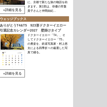
に、京都で新たな旅の物語を紡
ぎます。第1部は、俳優の常盤
»詳細を見る
貴子さんと仲間由紀…
ウェッジブックス
ありがとうT4&T5 923形ドクターイエロー
引退記念カレンダー2027 壁掛けタイプ
ドクターイエロー「T4」、そ
してドクターイエロー「T5」
の勇姿を、鉄道写真家・村上悠
太による四季折々の厳選した写
真で綴る。
»詳細を見る