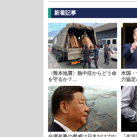
新着記事
〈熊本地震〉熱中症からどう命
米国・
を守るか？…
力協定
台湾有事の脅威は日本だけでな
「生活