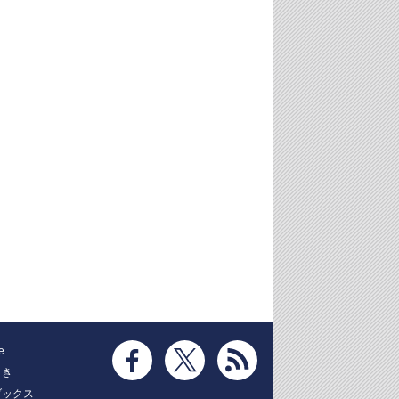
e
とき
ブックス