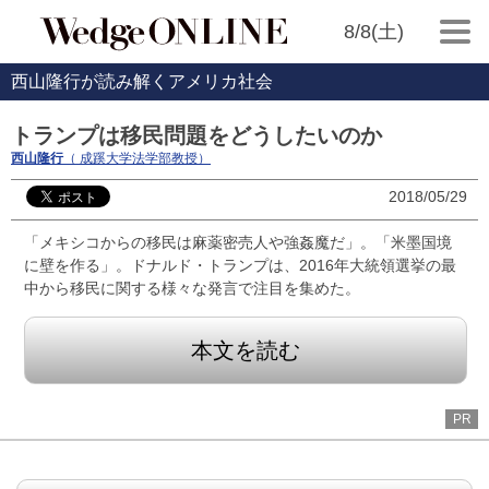
8/8(土)
西山隆行が読み解くアメリカ社会
トランプは移民問題をどうしたいのか
西山隆行
（ 成蹊大学法学部教授）
2018/05/29
「メキシコからの移民は麻薬密売人や強姦魔だ」。「米墨国境
に壁を作る」。ドナルド・トランプは、2016年大統領選挙の最
中から移民に関する様々な発言で注目を集めた。
本文を読む
PR