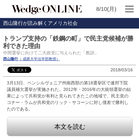
8/10(月)
西山隆行が読み解くアメリカ社会
トランプ支持の「鉄鋼の町」で民主党候補が勝
利できた理由
中間選挙に向けて二大政党に与えられた「教訓」
西山隆行
（ 成蹊大学法学部教授）
2018/03/16
3月13日、ペンシルヴェニア州南西部の第18選挙区で連邦下院
議員補欠選挙が実施された。2012年・2016年の大統領選挙の結
果によって共和党が有利と見られてきたこの地域で、民主党の
コナー・ラムが共和党のリック・サコーンに対し僅差で勝利し
たのである。
本文を読む