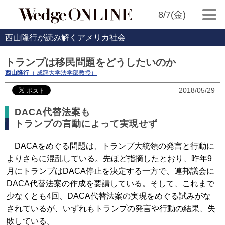
8/7(金)
西山隆行が読み解くアメリカ社会
トランプは移民問題をどうしたいのか
西山隆行
（ 成蹊大学法学部教授）
2018/05/29
DACA代替法案も
トランプの言動によって実現せず
DACAをめぐる問題は、トランプ大統領の発言と行動に
よりさらに混乱している。先ほど指摘したとおり、昨年9
月にトランプはDACA停止を決定する一方で、連邦議会に
DACA代替法案の作成を要請している。そして、これまで
少なくとも4回、DACA代替法案の実現をめぐる試みがな
されているが、いずれもトランプの発言や行動の結果、失
敗している。