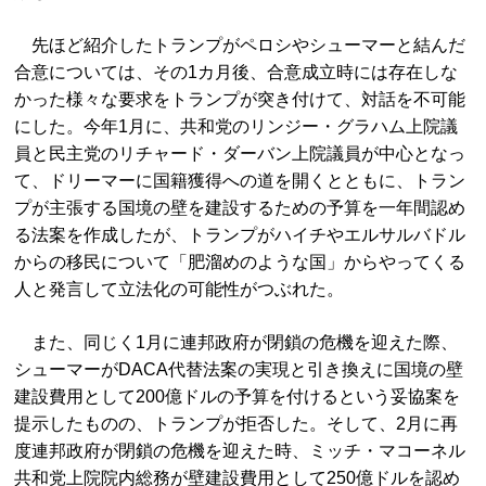
先ほど紹介したトランプがペロシやシューマーと結んだ
合意については、その1カ月後、合意成立時には存在しな
かった様々な要求をトランプが突き付けて、対話を不可能
にした。今年1月に、共和党のリンジー・グラハム上院議
員と民主党のリチャード・ダーバン上院議員が中心となっ
て、ドリーマーに国籍獲得への道を開くとともに、トラン
プが主張する国境の壁を建設するための予算を一年間認め
る法案を作成したが、トランプがハイチやエルサルバドル
からの移民について「肥溜めのような国」からやってくる
人と発言して立法化の可能性がつぶれた。
また、同じく1月に連邦政府が閉鎖の危機を迎えた際、
シューマーがDACA代替法案の実現と引き換えに国境の壁
建設費用として200億ドルの予算を付けるという妥協案を
提示したものの、トランプが拒否した。そして、2月に再
度連邦政府が閉鎖の危機を迎えた時、ミッチ・マコーネル
共和党上院院内総務が壁建設費用として250億ドルを認め