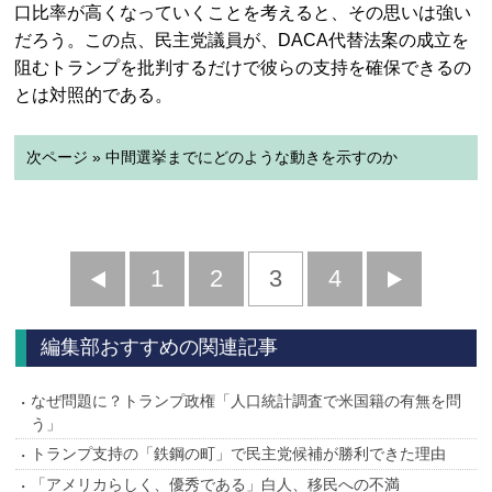
口比率が高くなっていくことを考えると、その思いは強い
だろう。この点、民主党議員が、DACA代替法案の成立を
阻むトランプを批判するだけで彼らの支持を確保できるの
とは対照的である。
次ページ » 中間選挙までにどのような動きを示すのか
前
1
2
3
4
次
へ
へ
編集部おすすめの関連記事
なぜ問題に？トランプ政権「人口統計調査で米国籍の有無を問
う」
トランプ支持の「鉄鋼の町」で民主党候補が勝利できた理由
「アメリカらしく、優秀である」白人、移民への不満