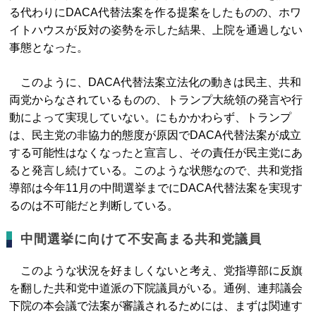
る代わりにDACA代替法案を作る提案をしたものの、ホワ
イトハウスが反対の姿勢を示した結果、上院を通過しない
事態となった。
このように、DACA代替法案立法化の動きは民主、共和
両党からなされているものの、トランプ大統領の発言や行
動によって実現していない。にもかかわらず、トランプ
は、民主党の非協力的態度が原因でDACA代替法案が成立
する可能性はなくなったと宣言し、その責任が民主党にあ
ると発言し続けている。このような状態なので、共和党指
導部は今年11月の中間選挙までにDACA代替法案を実現す
るのは不可能だと判断している。
中間選挙に向けて不安高まる共和党議員
このような状況を好ましくないと考え、党指導部に反旗
を翻した共和党中道派の下院議員がいる。通例、連邦議会
下院の本会議で法案が審議されるためには、まずは関連す