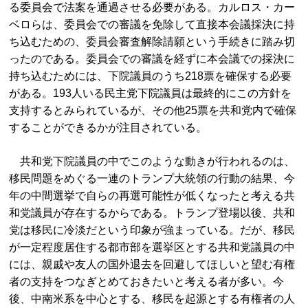
る委員会で法案を通過させる必要がある。カルロス・カー
ベロらは、委員会での審議を免除して直接本会議採決に持
ち込むための、委員会審査解除請願という手続きに踏み切
ったのである。委員会での審議を経ずに本会議での採決に
持ち込むためには、下院議員のうち218票を確保する必要
がある。193人いる民主党下院議員は最終的にこの方針を
支持するとみられているが、その他25票を共和党内で確保
することができるかが注目されている。
共和党下院議員の中でこのような動きが行われるのは、
移民問題をめぐる一連のトランプ大統領の行動の結果、今
年の中間選挙で自らの再選可能性が低くなったと考える共
和党議員が存在するからである。トランプ登場以後、共和
党は移民に冷淡だという印象が強まっている。だが、移民
が一定程度居住する都市部を選挙区とする共和党議員の中
には、親戚や友人の国外退去を回避してほしいと望む有権
者の支持をつなぎとめておきたいと考える者が多い。今
後、中南米系を中心とする、移民を起源とする有権者の人