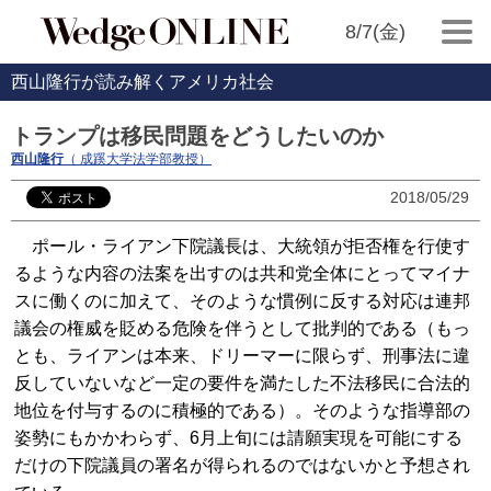
8/7(金)
西山隆行が読み解くアメリカ社会
トランプは移民問題をどうしたいのか
西山隆行
（ 成蹊大学法学部教授）
2018/05/29
ポール・ライアン下院議長は、大統領が拒否権を行使す
るような内容の法案を出すのは共和党全体にとってマイナ
スに働くのに加えて、そのような慣例に反する対応は連邦
議会の権威を貶める危険を伴うとして批判的である（もっ
とも、ライアンは本来、ドリーマーに限らず、刑事法に違
反していないなど一定の要件を満たした不法移民に合法的
地位を付与するのに積極的である）。そのような指導部の
姿勢にもかかわらず、6月上旬には請願実現を可能にする
だけの下院議員の署名が得られるのではないかと予想され