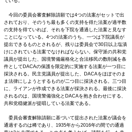
ている。
今回の委員会審査解除請願では4つの法案がセットで出
されており、そのうち最も多くの支持を得た法案が過半数
の支持を得ていれば、それを下院を通過した法案と見なす
ことになっている。4つの法案のうち、一つは下院議長が
提出できるものとされるが、残りは委員会で30日以上塩漬
けにされている法案でなければならない。保守派の共和党
議員が提出した、国境警備厳格化と合法移民の数削減を条
件としてDACAの保護を限定的に実施する法案が一つ目に
採決される。民主党議員が提出した、DACAをほぼそのま
ま法律にしようとするものが二つ目に採決される。三つ目
に、ライアンが作成できる法案が採決される。最後に採決
されるのは、国境警備強化とDACAを抱き合わせにする、
共和党穏健派が提唱している法案である。
委員会審査解除請願に基づいて提出された法案が議会を
通過するのは稀であり、1935年から2016年の間での通過