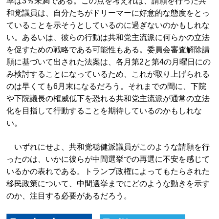
率は3％未満である。この点を考えれば、請願を行った共
和党議員は、自分たちがドリーマーに好意的な態度をとっ
ていることを示そうとしているのに過ぎないのかもしれな
い。あるいは、彼らの行動は共和党主流派に何らかの立法
を促すための戦略である可能性もある。委員会審査解除請
願に基づいて出された法案は、各月第2と第4の月曜日にの
み検討することになっているため、これが取り上げられる
のは早くても6月末になるだろう。それまでの間に、下院
や下院議長の権威低下を恐れる共和党主流派が通常の立法
化を目指して行動することを期待しているのかもしれな
い。
いずれにせよ、共和党穏健派議員がこのような請願を行
ったのは、いかに彼らが中間選挙での再選に不安を感じて
いるかの表れである。トランプ政権によってもたらされた
移民政策について、中間選挙までにどのような動きを示す
のか、注目する必要があるだろう。