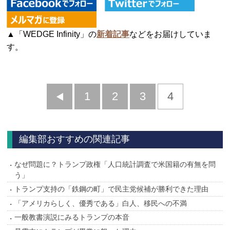
▲「WEDGE Infinity」の
新着記事
などをお届けしていま
す。
前
1
2
3
4
へ
編集部おすすめの関連記事
なぜ問題に？トランプ政権「人口統計調査で米国籍の有無を問
う」
トランプ支持の「鉄鋼の町」で民主党候補が勝利できた理由
「アメリカらしく、優秀である」白人、移民への不満
一般教書演説にみるトランプの本音