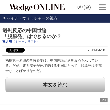
8/7(金)
チャイナ・ウォッチャーの視点
過剰反応の中国世論
「脱原発」はできるのか？
富坂 聰
（ ジャーナリスト）
2011/04/18
福島第一原発の事故を受け、中国世論が過剰反応を示してい
る。だが、電力需要が伸び続ける中国にとって、脱原発は不都
合なことばかりなのだ。
本文を読む
PR