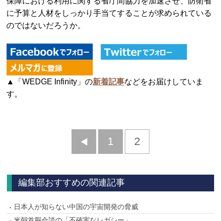
保障における利用に関する省庁間協力を加速させ、防衛省
に予算と人材をしっかり手当てすることが求められている
のではないだろうか。
▲「WEDGE Infinity」の
新着記事
などをお届けしていま
す。
前
1
2
へ
編集部おすすめの関連記事
日本人が知らない中国の宇宙開発の脅威
米朝首脳会談の「不確実なレガシー」