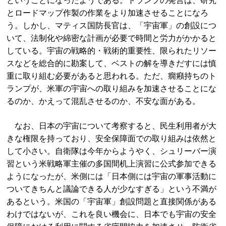
ということになったようである。トランプの発言は、研究
とロードマップ作製の作業をより加速させることになろ
う。しかし、マティス国防長官は、「宇宙軍」の創設につ
いて、法制化や綿密な計画が必要で時間と労力がかかると
している。宇宙の戦略的・戦術的重要性、限られたリソー
スなどを総合的に勘案して、ベストの解を導きだすには慎
重に取り組む必要があると思われる。ただ、癇癪持ちのト
ランプが、米軍の宇宙への取り組みを加速させることにな
るのか、かえって混乱させるのか、不安な面がある。
なお、日本の宇宙について考察すると、民生利用者が大
きな権限を持っており、安全保障面での取り組みは依然と
して小さい。自衛隊は今年からようやく、シュリーバー演
習という米戦略軍主催の多国間机上演習に公式参加できる
ようになったが、米側には「日本側には宇宙の軍事活動に
ついてきちんと議論できる人が少なすぎる」という不満が
あるという。米国の「宇宙軍」創設問題と直接関係がある
わけではないが、これを良い機会に、日本でも宇宙の安全