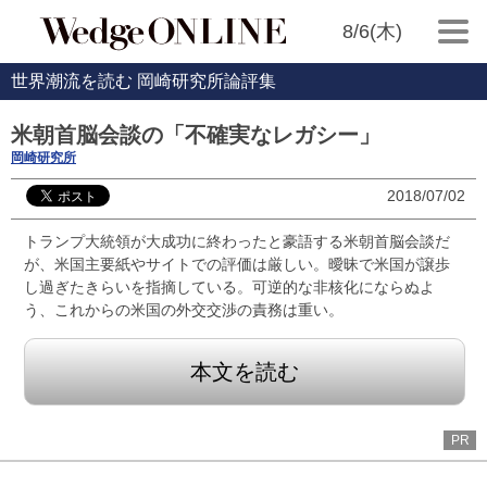
8/6(木)
世界潮流を読む 岡崎研究所論評集
米朝首脳会談の「不確実なレガシー」
岡崎研究所
2018/07/02
トランプ大統領が大成功に終わったと豪語する米朝首脳会談だ
が、米国主要紙やサイトでの評価は厳しい。曖昧で米国が譲歩
し過ぎたきらいを指摘している。可逆的な非核化にならぬよ
う、これからの米国の外交交渉の責務は重い。
本文を読む
PR