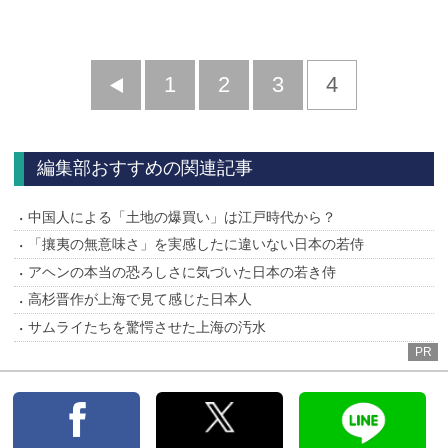
前
1
2
3
4
へ
編集部おすすめの関連記事
中国人による「土地の爆買い」は江戸時代から？
「攘夷の無意味さ」を実感したに違いない日本の若侍
アヘンの本当の恐ろしさに気づいた日本の若き侍
高杉晋作が上海で見て感じた日本人
サムライたちを驚愕させた上海の汚水
PR