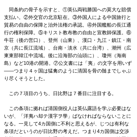
同条約の骨子を示すと、①英仏両戦勝国への莫大な賠償
支払い。②外交官の北京駐在。③外国人による中国旅行と
貿易の自由の保障と治外法権の承認。④外国艦船の長江通
行の権利保障。⑤キリスト教布教の自由と宣教師保護。⑥
牛荘（後の営口）、登州（山東）、漢口・九江・鎮江・南
京（共に長江流域）、台南・淡水（共に台湾）、潮州（広
東東部韓江中流域。後に沿海部の汕頭に）、瓊州（海南
島）など10港の開港。⑦公文書には「夷」の文字を用いず
――つまり４ヶ国は猛禽のように清国を骨の髄までしゃぶ
り尽くそうとした。
この７項目のうち、日比野は７番目に注目する。
この条項に拠れば清国側役人は英仏露語を学ぶ必要はな
いが、「洋夷ハ却テ漢字ヲ學」ばなければならないことに
なる。一見して4カ国側に不利と思えるが、じつは有利な
条項だというのが日比野の考えだ。つまり4カ国側は交渉