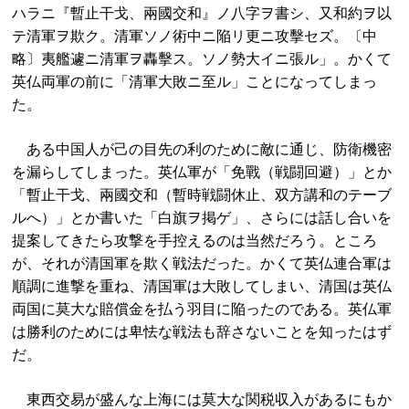
ハラニ『暫止干戈、兩國交和』ノ八字ヲ書シ、又和約ヲ以
テ清軍ヲ欺ク。清軍ソノ術中ニ陥リ更ニ攻擊セズ。〔中
略〕夷艦遽ニ清軍ヲ轟擊ス。ソノ勢大イニ張ル」。かくて
英仏両軍の前に「清軍大敗ニ至ル」ことになってしまっ
た。
ある中国人が己の目先の利のために敵に通じ、防衛機密
を漏らしてしまった。英仏軍が「免戰（戦闘回避）」とか
「暫止干戈、兩國交和（暫時戦闘休止、双方講和のテーブ
ルへ）」とか書いた「白旗ヲ掲ゲ」、さらには話し合いを
提案してきたら攻撃を手控えるのは当然だろう。ところ
が、それが清国軍を欺く戦法だった。かくて英仏連合軍は
順調に進撃を重ね、清国軍は大敗してしまい、清国は英仏
両国に莫大な賠償金を払う羽目に陥ったのである。英仏軍
は勝利のためには卑怯な戦法も辞さないことを知ったはず
だ。
東西交易が盛んな上海には莫大な関税収入があるにもか