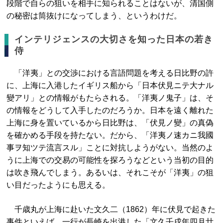
段階で自らの狙いを相手に知られることはないが、清国側
の秘密は筒抜けになってしまう、というわけだ。
インテリジェンスの大切さを知った日本の若き
侍
「洋夷」との交渉における言語問題を考える日比野の許
に、上海に入港したイギリス船から「日本伏見ニテ大ナル
變アリ」との情報がもたらされる。「洋夷ノ鬼子」は、そ
の情報をどうして入手したのだろうか。日本を遠く離れた
上海に身を置いているから日比野は、「伏見ノ變」の真偽
を確かめる手段を持たない。だから、「洋夷ノ速カニ我國
事ヲ知ツテ流言スル」ことに対抗しようがない。当然のよ
うに上海での交易の可能性を探ろうなどという当初の目的
は吹き飛んでしまう。あるいは、それこそが「洋夷」の狙
い目だったようにも思える。
千歳丸が上海に赴いた文久二（1862）年に伏見で起きた
事件といえば、一行が長崎を出港した「文久壬戌年四月廿