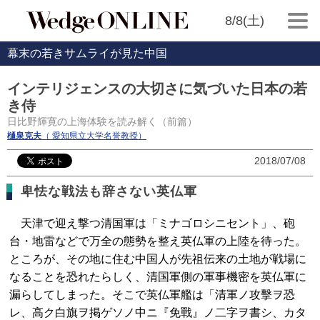
8/8(土)
幕末の若きサムライが見た中国
インテリジェンスの大切さに気づいた日本の若
き侍
日比野輝寛の上海体験を読み解く（前篇）
樋泉克夫
（ 愛知県立大学名誉教授）
2018/07/08
卑怯な戦法も辞さない英仏軍
天津で迎え撃つ清国軍は「ミナゴロシニセント」、砲
台・地雷などで万全の態勢を整え英仏軍の上陸を待った。
ところが、その地に住む中国人が先祖伝来の土地が戦場に
なることを恐れたらしく、清国軍側の軍事機密を英仏軍に
漏らしてしまった。そこで英仏軍艦は「清軍ノ攻擊ヲ恐
レ、高ク白旗ヲ掲ゲソノ中ニ『免戰』ノ二字ヲ書シ、カタ