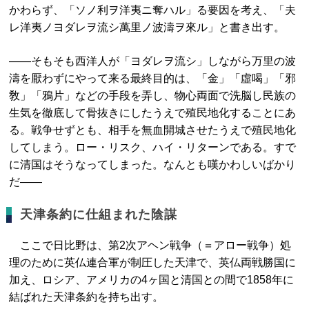
かわらず、「ソノ利ヲ洋夷ニ奪ハル」る要因を考え、「夫
レ洋夷ノヨダレヲ流シ萬里ノ波濤ヲ來ル」と書き出す。
――そもそも西洋人が「ヨダレヲ流シ」しながら万里の波
濤を厭わずにやって来る最終目的は、「金」「虛喝」「邪
敎」「鴉片」などの手段を弄し、物心両面で洗脳し民族の
生気を徹底して骨抜きにしたうえで殖民地化することにあ
る。戦争せずとも、相手を無血開城させたうえで殖民地化
してしまう。ロー・リスク、ハイ・リターンである。すで
に清国はそうなってしまった。なんとも嘆かわしいばかり
だ――
天津条約に仕組まれた陰謀
ここで日比野は、第2次アヘン戦争（＝アロー戦争）処
理のために英仏連合軍が制圧した天津で、英仏両戦勝国に
加え、ロシア、アメリカの4ヶ国と清国との間で1858年に
結ばれた天津条約を持ち出す。