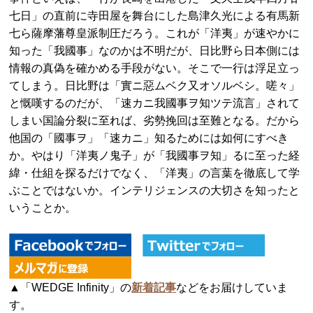
七日」の直前に寺田屋を舞台にした島津久光による有馬新
七ら薩摩藩尊皇派制圧だろう。これが「洋夷」が速やかに
知った「我國事」なのかは不明だが、日比野ら日本側には
情報の真偽を確かめる手段がない。そこで一行は浮足立っ
てしまう。日比野は「實ニ惡ムベク又オソルベシ。嗟々」
と慨嘆するのだが、「速カニ我國事ヲ知ツテ流言」されて
しまい国論分裂に至れば、劣勢挽回は至難となる。だから
他国の「國事ヲ」「速カニ」知るためには如何にすべき
か。やはり「洋夷ノ鬼子」が「我國事ヲ知」るに至った経
緯・仕組を探るだけでなく、「洋夷」の言葉を徹底して学
ぶことではないか。インテリジェンスの大切さを知ったと
いうことか。
▲「WEDGE Infinity」の
新着記事
などをお届けしていま
す。