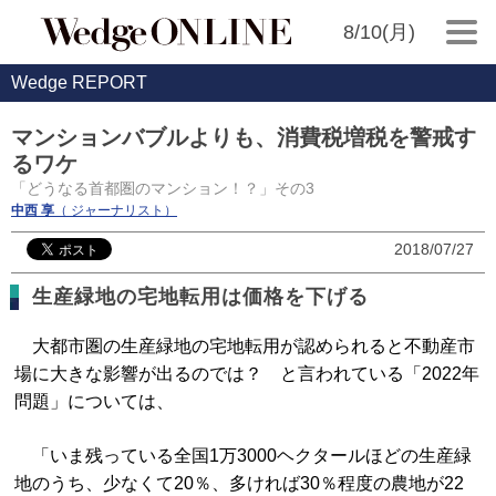
8/10(月)
Wedge REPORT
マンションバブルよりも、消費税増税を警戒す
るワケ
「どうなる首都圏のマンション！？」その3
中西 享
（ ジャーナリスト）
2018/07/27
生産緑地の宅地転用は価格を下げる
大都市圏の生産緑地の宅地転用が認められると不動産市
場に大きな影響が出るのでは？ と言われている「2022年
問題」については、
「いま残っている全国1万3000ヘクタールほどの生産緑
地のうち、少なくて20％、多ければ30％程度の農地が22