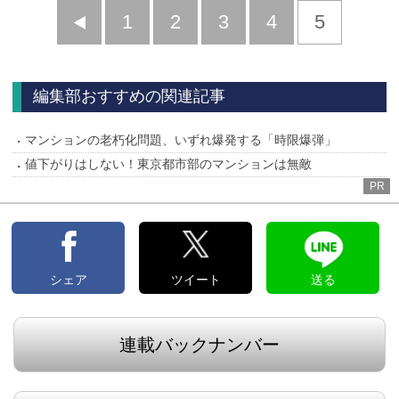
前
1
2
3
4
5
へ
編集部おすすめの関連記事
マンションの老朽化問題、いずれ爆発する「時限爆弾」
値下がりはしない！東京都市部のマンションは無敵
PR
シェア
ツイート
送る
連載バックナンバー