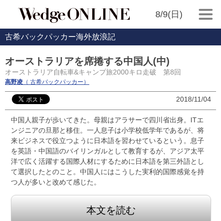
8/9(日)
古希バックパッカー海外放浪記
オーストラリアを席捲する中国人(中)
オーストラリア自転車&キャンプ旅2000キロ走破 第8回
高野凌
（ 古希バックパッカー）
2018/11/04
中国人親子が歩いてきた。母親はアラサーで四川省出身。ITエ
ンジニアの旦那と移住。一人息子は小学校低学年であるが、将
来ビジネスで役立つように日本語を習わせているという。息子
を英語・中国語のバイリンガルとして教育するが、アジア太平
洋で広く活躍する国際人材にするために日本語を第三外語とし
て選択したとのこと。中国人にはこうした実利的国際感覚を持
つ人が多いと改めて感じた。
本文を読む