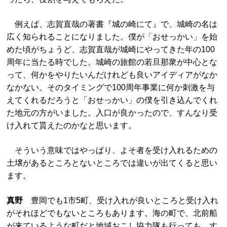
例えば、志賀直哉の著書『城の崎にて』で、城崎の名は
広く知られることになりました。僕が「おせっかい」を始
めた頃がちょうど、志賀直哉が城崎にやってきた年の100
周年に当たる時でした。城崎の旅館の若旦那衆が中心とな
って、何かをやりたいんだけれども良いアイディアがなか
なかない。そのタイミングで100周年事業に何か刺激を与
えてくれるだろうと「おせっかい」の僕を引き込んでくれ
た地元の方がいました。入口が良かったので、すんなり受
け入れて貰えたのかなと思います。
そういう意味ではやっぱり、よそ者を受け入れるための
土壌があるところとないところでは違いが出てくると思い
ます。
真野
豊岡でも1市5町、受け入れが良いところと受け入れ
がそれほどでもないところもあります。海の町で、北前船
が来ているような町だと地域おこし協力隊も行っても、す