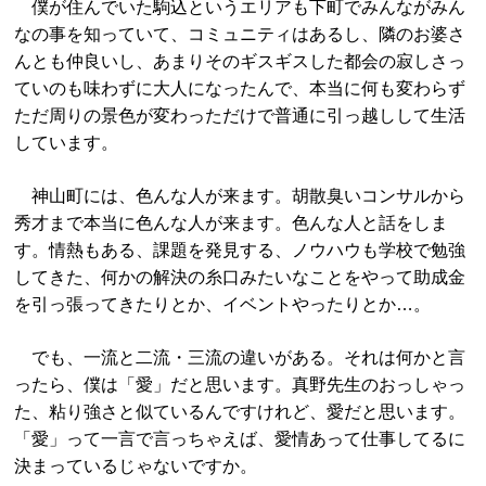
僕が住んでいた駒込というエリアも下町でみんながみん
なの事を知っていて、コミュニティはあるし、隣のお婆さ
んとも仲良いし、あまりそのギスギスした都会の寂しさっ
ていのも味わずに大人になったんで、本当に何も変わらず
ただ周りの景色が変わっただけで普通に引っ越しして生活
しています。
神山町には、色んな人が来ます。胡散臭いコンサルから
秀才まで本当に色んな人が来ます。色んな人と話をしま
す。情熱もある、課題を発見する、ノウハウも学校で勉強
してきた、何かの解決の糸口みたいなことをやって助成金
を引っ張ってきたりとか、イベントやったりとか…。
でも、一流と二流・三流の違いがある。それは何かと言
ったら、僕は「愛」だと思います。真野先生のおっしゃっ
た、粘り強さと似ているんですけれど、愛だと思います。
「愛」って一言で言っちゃえば、愛情あって仕事してるに
決まっているじゃないですか。