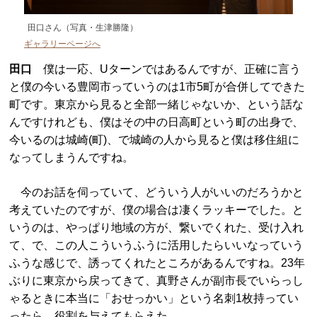
田口さん（写真・生津勝隆）
ギャラリーページへ
田口
僕は一応、Uターンではあるんですが、正確に言う
と僕の今いる豊岡市っていうのは1市5町が合併してできた
町です。東京から見ると全部一緒じゃないか、という話な
んですけれども、僕はその中の日高町という町の出身で、
今いるのは城崎(町)、で城崎の人から見ると僕は移住組に
なってしまうんですね。
今のお話を伺っていて、どういう人がいいのだろうかと
考えていたのですが、僕の場合は凄くラッキーでした。と
いうのは、やっぱり地域の方が、繋いでくれた、受け入れ
て、で、この人こういうふうに活用したらいいなっていう
ふうな感じで、誘ってくれたところがあるんですね。23年
ぶりに東京から戻ってきて、真野さんが副市長でいらっし
ゃるときに本当に「おせっかい」という名刺1枚持ってい
ったら、役割を与えてもらえた。