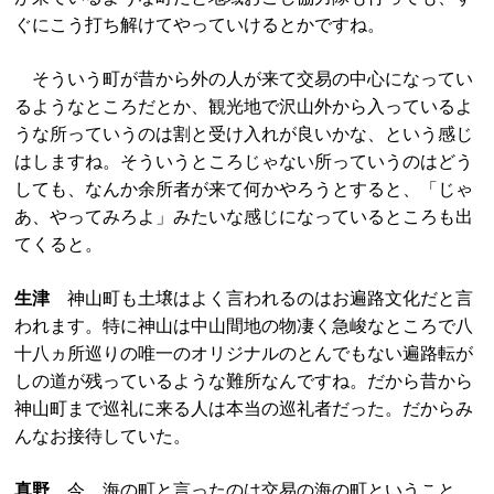
ぐにこう打ち解けてやっていけるとかですね。
そういう町が昔から外の人が来て交易の中心になってい
るようなところだとか、観光地で沢山外から入っているよ
うな所っていうのは割と受け入れが良いかな、という感じ
はしますね。そういうところじゃない所っていうのはどう
しても、なんか余所者が来て何かやろうとすると、「じゃ
あ、やってみろよ」みたいな感じになっているところも出
てくると。
生津
神山町も土壌はよく言われるのはお遍路文化だと言
われます。特に神山は中山間地の物凄く急峻なところで八
十八ヵ所巡りの唯一のオリジナルのとんでもない遍路転が
しの道が残っているような難所なんですね。だから昔から
神山町まで巡礼に来る人は本当の巡礼者だった。だからみ
んなお接待していた。
真野
今、海の町と言ったのは交易の海の町ということ