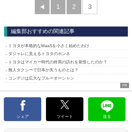
前
1
2
3
へ
編集部おすすめの関連記事
トヨタが本格的なMaaSを小さく始めたわけ
ダジャレに見えるトヨタのホンネ
トヨタはマイカー時代の終焉の訪れを覚悟したのか？
無人タクシーで日本が失うものとは？
コンデジは広大なブルーオーシャン
PR
シェア
ツイート
送る