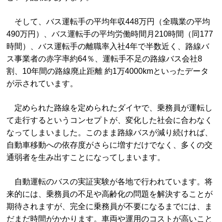
そして、バス運転手の平均年収448万円（全職業の平均
490万円）、バス運転手の平均労働時間月210時間（同177
時間）、バス運転手の離職率入社4年で半数近く、路線バ
ス事業者の赤字率約64％、運転手不足の路線バス会社8
割、10年間の路線廃止距離 約1万4000kmといったデータ
が示されています。
定められた路線を定められたダイヤで、乗務員が運転し
て走行するというコンセプトが、変化した社会に合わなく
なってしまいました。このまま路線バスが減り続ければ、
自動車移動への依存度がさらに増すだけでなく、多くの交
通弱者を生み出すことになってしまいます。
自動運転のバスの実証実験が各地で行われています。将
来的には、乗務員の不足や高齢化の問題を解決することが
期待されますが、完全に乗務員が不要になるまでには、ま
だまだ時間がかかります。車両や運用のコストが高いこと