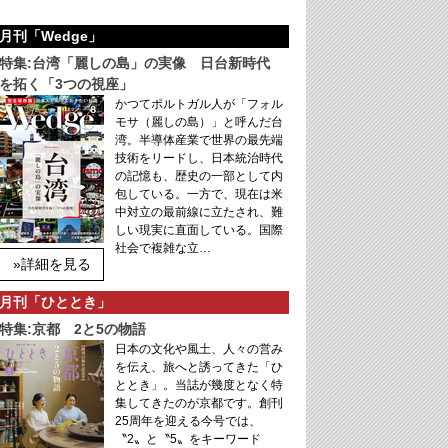
月刊「Wedge」
特集:台湾「麗しの島」の実像 日台新時代
を拓く「3つの視座」
かつてポルトガル人が「フォル
モサ（麗しの島）」と呼んだ台
湾。半導体産業で世界の最先端
技術をリードし、日本統治時代
の記憶も、歴史の一部として内
包している。一方で、現在は米
中対立の最前線に立たされ、難
しい現実に直面している。国際
社会で複雑な立…
»詳細を見る
月刊「ひととき」
特集:京都 2と5の物語
日本の文化や風土、人々の営み
を伝え、旅へと誘ってきた「ひ
ととき」。当誌が幾度となく特
集してきたのが京都です。創刊
25周年を迎える今号では、
〝2〟と〝5〟をキーワード