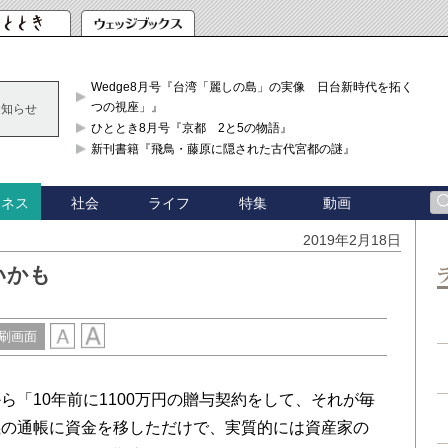
Wedge8月号『台湾「麗しの島」の実像 日台新時代を拓く「3
つの視座」』
お知らせ
ひととき8月号『京都 2と5の物語』
新刊書籍『飛鳥・藤原に隠された古代宮都の謎』
社会
ライフ
特集
動画
ジネス
2019年2月18日
いかも
刷画面
「10年前に1100万円の贈与契約をして、それが毎
義の通帳に資金を移しただけで、実質的には資産家の