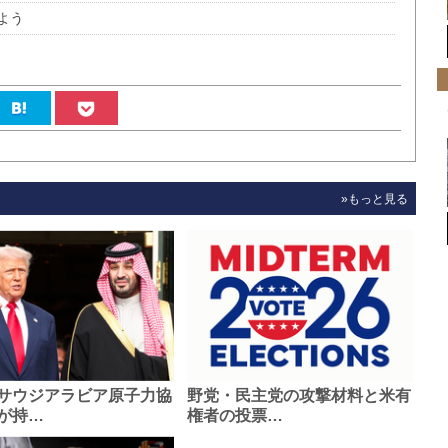
よう
»もっと見る
サウジアラビア原子力協
野党・民主党の攻撃材料と米有
が持…
権者の投票…