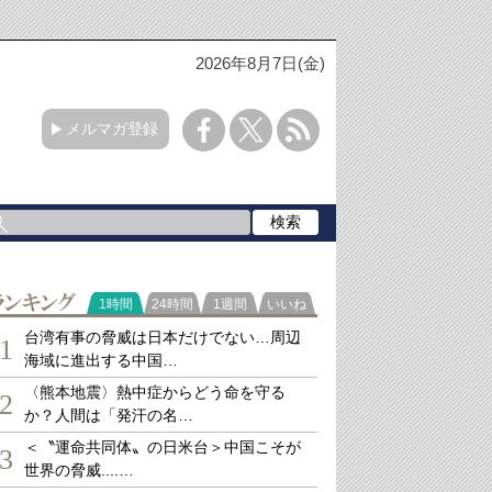
2026年8月7日(金)
メルマガ登録
ランキング
1時間
24時間
1週間
いいね
台湾有事の脅威は日本だけでない…周辺
1
海域に進出する中国…
〈熊本地震〉熱中症からどう命を守る
2
か？人間は「発汗の名…
＜〝運命共同体〟の日米台＞中国こそが
3
世界の脅威....…