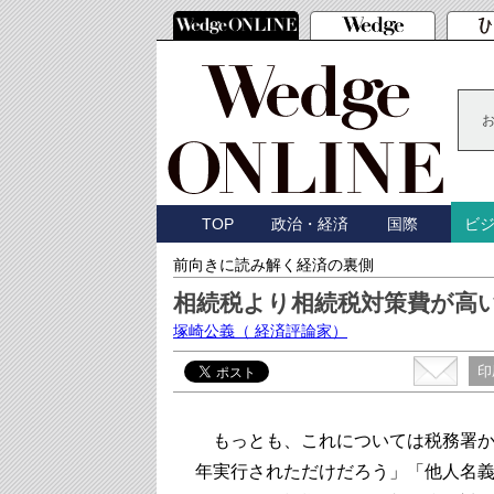
TOP
政治・経済
国際
ビ
前向きに読み解く経済の裏側
相続税より相続税対策費が高
塚崎公義
（ 経済評論家）
印
もっとも、これについては税務署から
年実行されただけだろう」「他人名