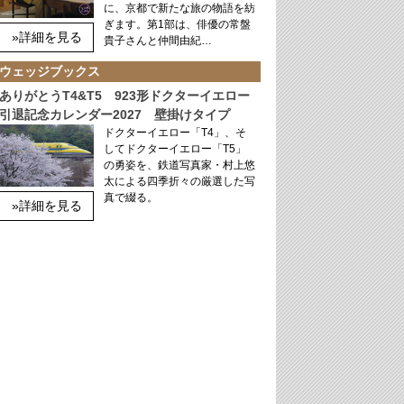
に、京都で新たな旅の物語を紡
ぎます。第1部は、俳優の常盤
»詳細を見る
貴子さんと仲間由紀…
ウェッジブックス
ありがとうT4&T5 923形ドクターイエロー
引退記念カレンダー2027 壁掛けタイプ
ドクターイエロー「T4」、そ
してドクターイエロー「T5」
の勇姿を、鉄道写真家・村上悠
太による四季折々の厳選した写
真で綴る。
»詳細を見る