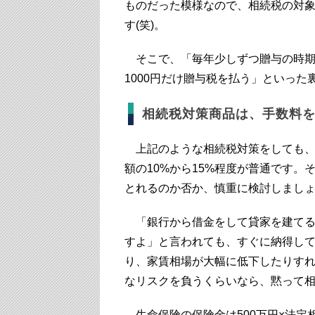
ものだった模様なので、相続税の対
す(笑)。
そこで、「毎年少しずつ贈与の時期や
1000円だけ贈与税を払う」といった
相続税対策商品は、手数料
上記のような相続税対策をしても、
額の10%から15%程度が普通です
とれるのか否か、慎重に検討しまし
「銀行から借金をして貸家を建てる
すよ」と言われても、すぐに納得し
り、家賃相場が大幅に低下したりす
なリスクを負うくらいなら、黙って
生命保険の保険金は500万円×法定