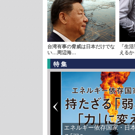
台湾有事の脅威は日本だけでな
「生活
い…周辺海…
えるか
特集
エネルギー依存国家・日