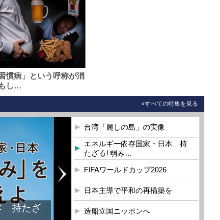
習慣病」という呼称が消
もし…
»すべての特集を見る
台湾「麗しの島」の実像
エネルギー依存国家・日本 持
たざる｢弱み…
FIFAワールドカップ2026
日本主導で平和の再構築を
本 持たざ
造船立国ニッポンへ