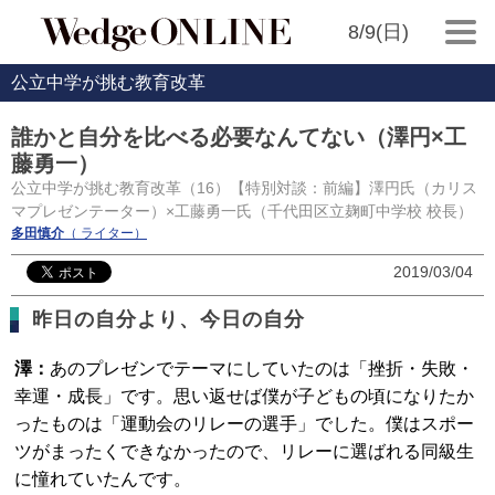
8/9(日)
公立中学が挑む教育改革
誰かと自分を比べる必要なんてない（澤円×工
藤勇一）
公立中学が挑む教育改革（16）【特別対談：前編】澤円氏（カリス
マプレゼンテーター）×工藤勇一氏（千代田区立麹町中学校 校長）
多田慎介
（ ライター）
2019/03/04
昨日の自分より、今日の自分
澤：
あのプレゼンでテーマにしていたのは「挫折・失敗・
幸運・成長」です。思い返せば僕が子どもの頃になりたか
ったものは「運動会のリレーの選手」でした。僕はスポー
ツがまったくできなかったので、リレーに選ばれる同級生
に憧れていたんです。