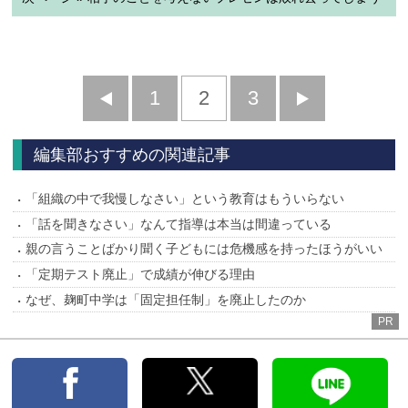
前
1
2
3
次
へ
へ
編集部おすすめの関連記事
「組織の中で我慢しなさい」という教育はもういらない
「話を聞きなさい」なんて指導は本当は間違っている
親の言うことばかり聞く子どもには危機感を持ったほうがいい
「定期テスト廃止」で成績が伸びる理由
なぜ、麹町中学は「固定担任制」を廃止したのか
PR