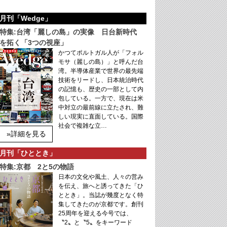
月刊「Wedge」
特集:台湾「麗しの島」の実像 日台新時代
を拓く「3つの視座」
かつてポルトガル人が「フォル
モサ（麗しの島）」と呼んだ台
湾。半導体産業で世界の最先端
技術をリードし、日本統治時代
の記憶も、歴史の一部として内
包している。一方で、現在は米
中対立の最前線に立たされ、難
しい現実に直面している。国際
社会で複雑な立…
»詳細を見る
月刊「ひととき」
特集:京都 2と5の物語
日本の文化や風土、人々の営み
を伝え、旅へと誘ってきた「ひ
ととき」。当誌が幾度となく特
集してきたのが京都です。創刊
25周年を迎える今号では、
〝2〟と〝5〟をキーワード