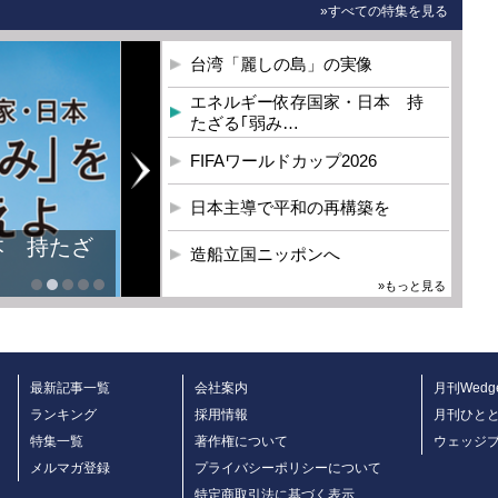
»すべての特集を見る
台湾「麗しの島」の実像
エネルギー依存国家・日本 持
たざる｢弱み…
FIFAワールドカップ2026
日本主導で平和の再構築を
本 持たざ
造船立国ニッポンへ
»もっと見る
最新記事一覧
会社案内
月刊Wedg
ランキング
採用情報
月刊ひと
特集一覧
著作権について
ウェッジ
メルマガ登録
プライバシーポリシーについて
特定商取引法に基づく表示