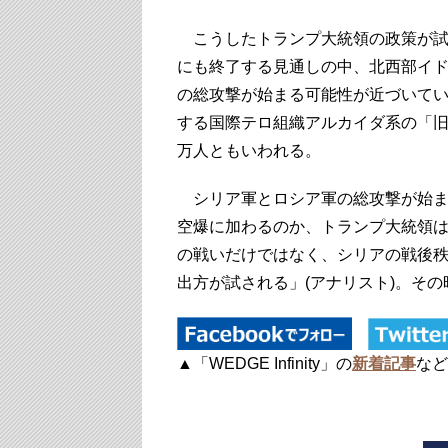
こうしたトランプ大統領の政策が試
にも終了する見通しの中、北西部イ
の総攻撃が始まる可能性が近づいて
する国際テロ組織アルカイダ系の「旧
万人ともいわれる。
シリア軍とロシア軍の総攻撃が始ま
空爆に加わるのか、トランプ大統領
の戦いだけではなく、シリアの戦後
出方が試される」(アナリスト)。そ
▲「WEDGE Infinity」の
新着記事
など