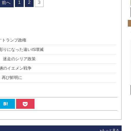
1
2
3
前へ
すトランプ政権
彫りになった遠いIS壊滅
、迷走のシリア政策
魎のイエメン戦争
、再び鮮明に
»もっと見る