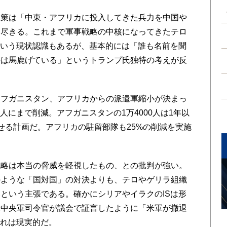
策は「中東・アフリカに投入してきた兵力を中国や
に尽きる。これまで軍事戦略の中核になってきたテロ
という現状認識もあるが、基本的には「誰も名前を聞
のは馬鹿げている」というトランプ氏独特の考えが反
フガニスタン、アフリカからの派遣軍縮小が決まっ
0人にまで削減。アフガニスタンの1万4000人は1年以
せる計画だ。アフリカの駐留部隊も25%の削減を実施
略は本当の脅威を軽視したもの、との批判が強い。
のような「国対国」の対決よりも、テロやゲリラ組織
という主張である。確かにシリアやイラクのISは形
米中央軍司令官が議会で証言したように「米軍が撤退
恐れは現実的だ。