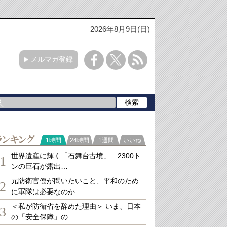
2026年8月9日(日)
メルマガ登録
ランキング
1時間
24時間
1週間
いいね
世界遺産に輝く「石舞台古墳」 2300ト
1
ンの巨石が露出…
元防衛官僚が問いたいこと、平和のため
2
に軍隊は必要なのか…
＜私が防衛省を辞めた理由＞ いま、日本
3
の「安全保障」の…