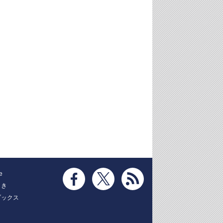
e
とき
ブックス