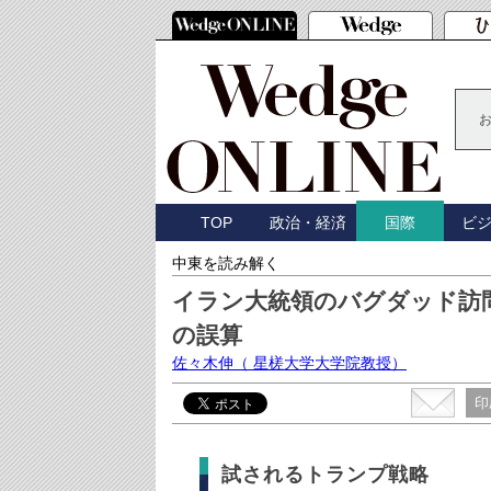
TOP
政治・経済
ビ
国際
中東を読み解く
イラン大統領のバグダッド訪
の誤算
佐々木伸
（ 星槎大学大学院教授）
印
試されるトランプ戦略