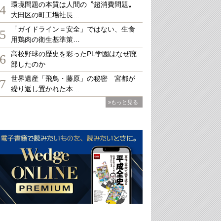
環境問題の本質は人間の〝超消費問題〟
4
大田区の町工場社長…
「ガイドライン＝安全」ではない、生食
5
用鶏肉の衛生基準策…
高校野球の歴史を彩ったPL学園はなぜ廃
6
部したのか
世界遺産「飛鳥・藤原」の秘密 宮都が
7
繰り返し置かれた本…
»もっと見る