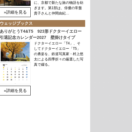
に、京都で新たな旅の物語を紡
ぎます。第1部は、俳優の常盤
»詳細を見る
貴子さんと仲間由紀…
ウェッジブックス
ありがとうT4&T5 923形ドクターイエロー
引退記念カレンダー2027 壁掛けタイプ
ドクターイエロー「T4」、そ
してドクターイエロー「T5」
の勇姿を、鉄道写真家・村上悠
太による四季折々の厳選した写
真で綴る。
»詳細を見る