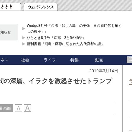
Wedge8月号『台湾「麗しの島」の実像 日台新時代を拓く「3
つの視座」』
お知らせ
ひととき8月号『京都 2と5の物語』
新刊書籍『飛鳥・藤原に隠された古代宮都の謎』
ジネス
社会
ライフ
特集
動画
2019年3月14日
問の深層、イラクを激怒させたトランプ
刷画面