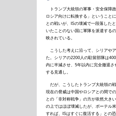
トランプ大統領の軍事・安全保障政
ロシア向けに転換する」ということ
との戦いが、ISの壊滅で一段落した
いたことのない国に軍隊を派遣する
映されている。
こうした考えに沿って、シリアやア
た。シリアの2200人の駐留部隊は40
内に半減させ、5年以内に完全撤退さ
する見通し。
だが、こうしたトランプ大統領の戦
現在の脅威は中国やロシアとの間で
との「非対称戦争」の方が依然大きい
の上ではほぼ壊滅したが、ボーテル
すれば、ISはすぐに復活する」との