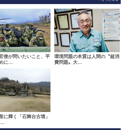
官僚が問いたいこと、平
環境問題の本質は人間の〝超消
めに…
費問題〟大…
産に輝く「石舞台古墳」
0…