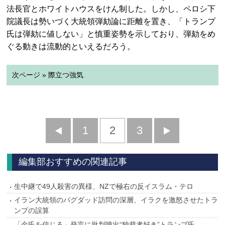
法長官とホワイトハウスをけん制した。しかし、ペロシ下
院議長は勢いづく大統領弾劾論に距離を置き、「トランプ
氏は弾劾に値しない」と慎重姿勢を示しており、弾劾をめ
ぐる動きは流動的といえるだろう。
次ページ » 際立つ強気
前
1
2
3
次
へ
へ
編集部おすすめの関連記事
生中継で49人殺害の異様、NZで極右の反イスラム・テロ
イラン大統領のバグダッド訪問の深層、イラクを激怒させたトラ
ンプの誤算
「金氏を信じる」発言に批判噴出“独裁者好き”トランプ氏