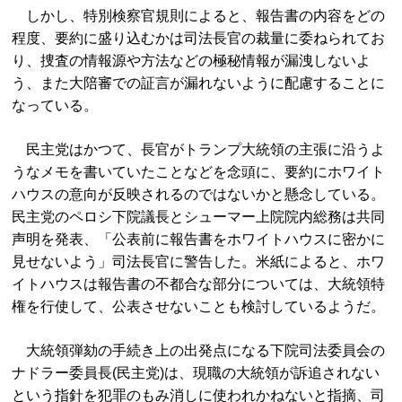
しかし、特別検察官規則によると、報告書の内容をどの
程度、要約に盛り込むかは司法長官の裁量に委ねられてお
り、捜査の情報源や方法などの極秘情報が漏洩しないよ
う、また大陪審での証言が漏れないように配慮することに
なっている。
民主党はかつて、長官がトランプ大統領の主張に沿うよ
うなメモを書いていたことなどを念頭に、要約にホワイト
ハウスの意向が反映されるのではないかと懸念している。
民主党のペロシ下院議長とシューマー上院院内総務は共同
声明を発表、「公表前に報告書をホワイトハウスに密かに
見せないよう」司法長官に警告した。米紙によると、ホワ
イトハウスは報告書の不都合な部分については、大統領特
権を行使して、公表させないことも検討しているようだ。
大統領弾劾の手続き上の出発点になる下院司法委員会の
ナドラー委員長(民主党)は、現職の大統領が訴追されない
という指針を犯罪のもみ消しに使われかねないと指摘、司