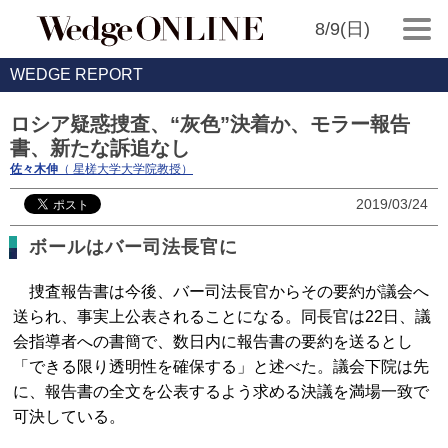
8/9(日)
WEDGE REPORT
ロシア疑惑捜査、“灰色”決着か、モラー報告
書、新たな訴追なし
佐々木伸
（ 星槎大学大学院教授）
2019/03/24
ボールはバー司法長官に
捜査報告書は今後、バー司法長官からその要約が議会へ
送られ、事実上公表されることになる。同長官は22日、議
会指導者への書簡で、数日内に報告書の要約を送るとし
「できる限り透明性を確保する」と述べた。議会下院は先
に、報告書の全文を公表するよう求める決議を満場一致で
可決している。