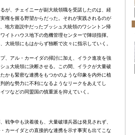
るが、チェイニーが副大統領職を受諾したのは、経
て実権を握る野望からだった。それが実践されるのが
当日、地方遊説中だったブッシュ大統領のワシントン帰
ホワイトハウス地下の危機管理センターで陣頭指揮。
を、大統領にもはからず独断で次々に指示していく。
プ、アル・カーイダの掃討に加え、イラク進攻を強
ッシュ大統領に決断させる。この間、イラクが大量破
あたかも緊密な連携をもつかのような印象を内外に植
批判的な勢力に不利になるようなリークをあえてし
ドイツなどの同盟国の慎重派を抑えていく。
、戦争中も決着後も、大量破壊兵器は発見されず、
ル・カーイダとの直接的な連携を示す事実も出てこな