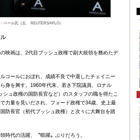
ール氏（左、 REUTERS/AFLO）
ル
の映画は、2代目ブッシュ政権で副大統領を務めたデ
ルコールにおぼれ、成績不良で中退したチェイニー
ら身を興す。1960年代末、若き下院議員、ロナル
ッシュ政権の国防長官など）のスタッフの職を得たこ
で力量を見いだされ、フォード政権で34歳、史上最
、国防長官（初代ブッシュ政権）と次々に大舞台を踏
領時代の活躍、〝暗躍〟ぶりだろう。