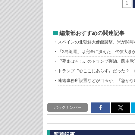
1
編集部おすすめの関連記事
スペインの北朝鮮大使館襲撃、米が関与
「2島返還」は完全に潰えた、代償大き
〝夢まぼろし〟のトランプ弾劾、民主党
トランプ〝心ここにあらず〟だった？「
連絡事務所設置などが目玉か、「急がな
バックナンバー
新着記事