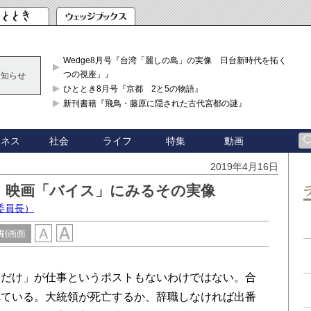
Wedge8月号『台湾「麗しの島」の実像 日台新時代を拓く「3
つの視座」』
お知らせ
ひととき8月号『京都 2と5の物語』
新刊書籍『飛鳥・藤原に隠された古代宮都の謎』
ジネス
社会
ライフ
特集
動画
2019年4月16日
、映画「バイス」にみるその実像
委員長）
刷画面
だけ」が仕事というポストもないわけではない。合
れている。大統領が死亡するか、辞職しなければ出番