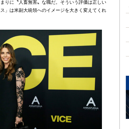
あまりに〝人畜無害〟な職だ。そういう評価は正しい
イス」は米副大統領へのイメージを大きく変えてくれ