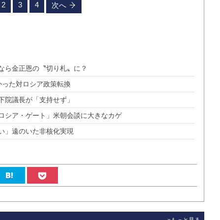
2
3
4
次へ
なら金正恩の〝切り札〟に？
かった対ロシア政策転換
下院議長が「支持せず」
ロシア・ゲート」米朝会談に大きなカゲ
い」遠のいた非核化実現
»もっと見る