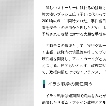
詳しいストーリーに触れるのは避け
験の浅いブッシュ氏（子）に代わっ
2001年の9・11同時テロだ。事件
着を安全上の理由から押しとどめ、
予想される攻撃に対する大胆な手段
同時テロの報復として、実行グルー
く主張、政権内の慎重論を排してブ
壊兵器を開発し、アル・カーイダと
えつける。拷問もいとわず、政権に
て、政権内部だけでなくフランス、
イラク戦争の責任問う
イラク戦争は短期間で終結をみたが
崩壊したサダム・フセイン政権とア