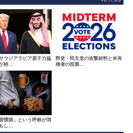
サウジアラビア原子力協
野党・民主党の攻撃材料と米有
が持…
権者の投票…
習慣病」という呼称が消
もし…