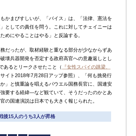
もかまびすしいが、「バイス」は、「法律、憲法を
領」としての責任を問う。これに対してチェイニーは
るためにやることはやる」と反論する。
務だったが、取材経験と重なる部分が少なからずあ
量破壊兵器開発を否定する政府高官への意趣返しとし
員であるとリークさせたこと（
『女性スパイの跳梁、
サイト2018年7月28日アップ参照）、「何も挑発行
のか」と慎重論を唱えるパウエル国務長官に、国連安
を強要する経緯―など観ていて、そうだったのかとあ
長官の国連演説は日本でも大きく報じられた。
 戦後15人のうち3人が昇格