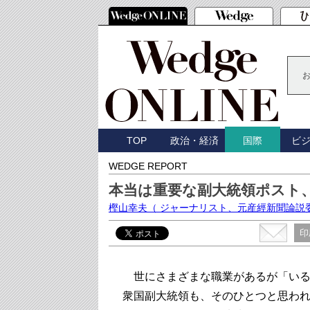
TOP
政治・経済
ビ
国際
WEDGE REPORT
本当は重要な副大統領ポスト
樫山幸夫
（ ジャーナリスト、元産經新聞論説
印
世にさまざまな職業があるが「いる
衆国副大統領も、そのひとつと思わ