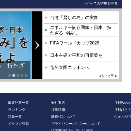
»すべての特集を見る
台湾「麗しの島」の実像
エネルギー依存国家・日本 持
たざる｢弱み…
FIFAワールドカップ2026
日本主導で平和の再構築を
本 持たざ
造船立国ニッポンへ
»もっと見る
最新記事一覧
会社案内
月刊Wedg
ランキング
採用情報
月刊ひと
特集一覧
著作権について
ウェッジ
メルマガ登録
プライバシーポリシーについて
特定商取引法に基づく表示