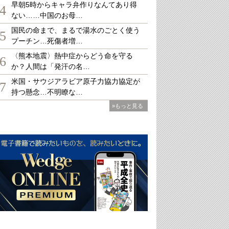
早朝5時からキャラ弁作りなんてあり得
4
ない……中国のお母…
国民の命まで、まるで湯水のごとく使う
5
プーチン…死傷者増…
〈熊本地震〉熱中症からどう命を守る
6
か？人間は「発汗の名…
米国・サウジアラビア原子力協力協定が
7
持つ懸念…不明瞭な…
»もっと見る