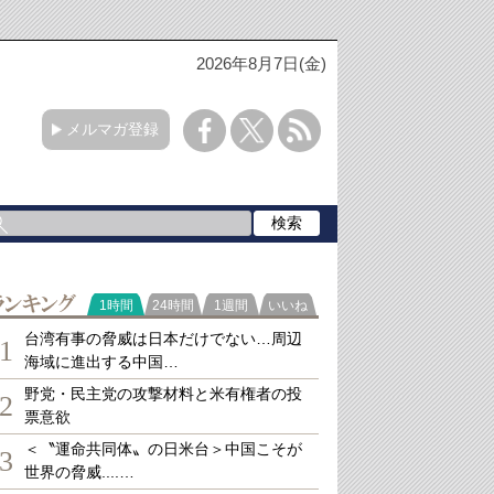
2026年8月7日(金)
メルマガ登録
ランキング
1時間
24時間
1週間
いいね
台湾有事の脅威は日本だけでない…周辺
1
海域に進出する中国…
野党・民主党の攻撃材料と米有権者の投
2
票意欲
＜〝運命共同体〟の日米台＞中国こそが
3
世界の脅威....…