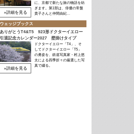
に、京都で新たな旅の物語を紡
ぎます。第1部は、俳優の常盤
»詳細を見る
貴子さんと仲間由紀…
ウェッジブックス
ありがとうT4&T5 923形ドクターイエロー
引退記念カレンダー2027 壁掛けタイプ
ドクターイエロー「T4」、そ
してドクターイエロー「T5」
の勇姿を、鉄道写真家・村上悠
太による四季折々の厳選した写
真で綴る。
»詳細を見る