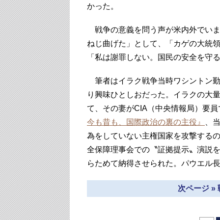
かった。
戦争の意義を問う声が米内外でいま
ねじ曲げた」として、「カゲの大統
「私は謝罪しない。国民の安全を守
筆者はイラク戦争当時ワシントン勤
り興味ひとしおだった。イラクの大
て、その妻がCIA（中央情報局）要
今も昔も、国際政治の裏の主役』
、当
為をしていない主権国家を攻撃する
全保障理事会での〝証拠提示〟演説
らためて納得させられた。パウエル
次ページ »