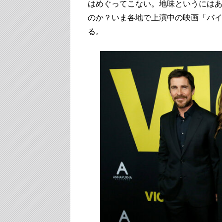
はめぐってこない。地味というには
のか？いま各地で上演中の映画「バ
る。