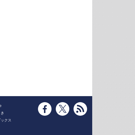
e
とき
ブックス