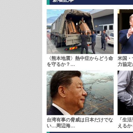
〈熊本地震〉熱中症からどう命
米国・
を守るか？…
力協定
台湾有事の脅威は日本だけでな
「生活
い…周辺海…
えるか