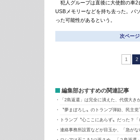
犯人グループは直後に大使館の車2
USBメモリーなどを持ち去った。パ
った可能性があるという。
次ページ
1
2
編集部おすすめの関連記事
「2島返還」は完全に潰えた、代償大き
〝夢まぼろし〟のトランプ弾劾、民主党
トランプ〝心ここにあらず〟だった？「
連絡事務所設置などが目玉か、「急がな
ロシアは石ころ1つ返さぬ、「２島返還