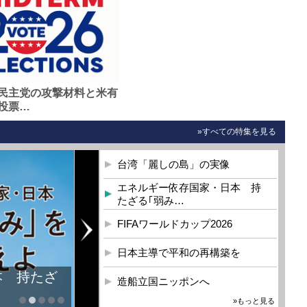
民主党の攻撃材料と米有
投票…
»すべての特集を見る
台湾「麗しの島」の実像
エネルギー依存国家・日本 持
たざる｢弱み…
FIFAワールドカップ2026
日本主導で平和の再構築を
本 持たざ
造船立国ニッポンへ
»もっと見る