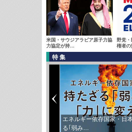
米国・サウジアラビア原子力協
野党・
力協定が持…
権者の
特集
エネルギー依存国家・日
る｢弱み…