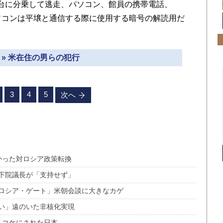
台に分乗して逃走、パソコン、館員の携帯電話、
ソコンは平壌と通信する際に使用する暗号の解読用だ
 » 米在住の男らの犯行
3
4
5
次へ
かった対ロシア政策転換
下院議長が「支持せず」
ロシア・ゲート」米朝会談に大きなカゲ
い」遠のいた非核化実現
」コケにされた日本