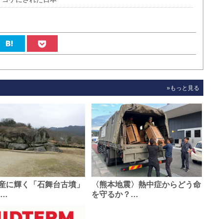
»もっと見る
産に輝く「石舞台古墳」
〈熊本地震〉熱中症からどう命
0…
を守るか？…