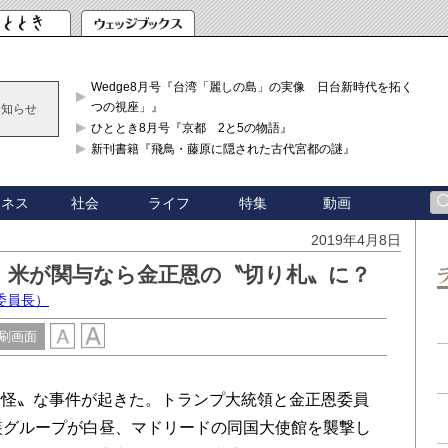
Wedge8月号『台湾「麗しの島」の実像 日台新時代を拓く「3
つの視座」』
お知らせ
ひととき8月号『京都 2と5の物語』
新刊書籍『飛鳥・藤原に隠された古代宮都の謎』
ジネス
社会
ライフ
特集
動画
2019年4月8日
、米が関与なら金正恩の〝切り札〟に？
委員長）
刷画面
怪〟な事件が起きた。トランプ大統領と金正恩委員
装グループが白昼、マドリードの同国大使館を襲撃し