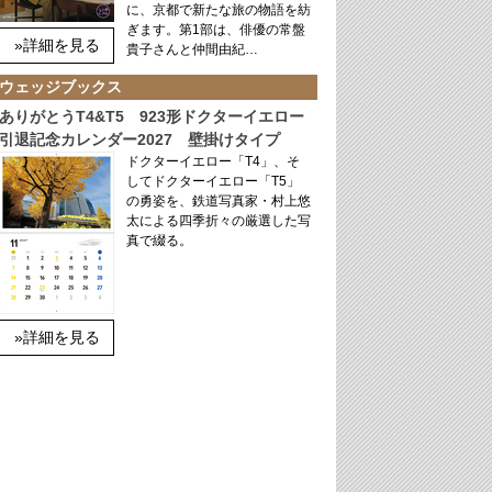
に、京都で新たな旅の物語を紡
ぎます。第1部は、俳優の常盤
»詳細を見る
貴子さんと仲間由紀…
ウェッジブックス
ありがとうT4&T5 923形ドクターイエロー
引退記念カレンダー2027 壁掛けタイプ
ドクターイエロー「T4」、そ
してドクターイエロー「T5」
の勇姿を、鉄道写真家・村上悠
太による四季折々の厳選した写
真で綴る。
»詳細を見る