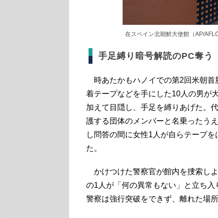
在スペイン北朝鮮大使館（AP/AFL
手足縛り暗号解読のPC奪う
時あたかもハノイでの第2回米朝首脳
着テープなどを手にした10人の男が
加えて目隠し、手足を縛りあげた。
護する団体のメンバーと名乗ったう
し問答の間に女性1人が自らテープを
た。
かけつけた警察官が館内を捜索しよ
の1人が「何の異常もない」と立ち入
警察は強行突破をできず、離れた場