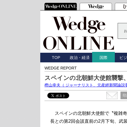
TOP
政治・経済
ビ
国際
WEDGE REPORT
スペインの北朝鮮大使館襲撃
樫山幸夫
（ ジャーナリスト、元産經新聞論説
印
スペインの北朝鮮大使館で〝複雑奇
長との第2回会談直前の2月下旬、武