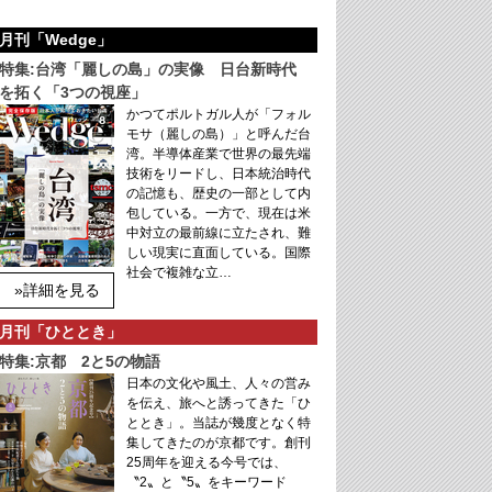
月刊「Wedge」
特集:台湾「麗しの島」の実像 日台新時代
を拓く「3つの視座」
かつてポルトガル人が「フォル
モサ（麗しの島）」と呼んだ台
湾。半導体産業で世界の最先端
技術をリードし、日本統治時代
の記憶も、歴史の一部として内
包している。一方で、現在は米
中対立の最前線に立たされ、難
しい現実に直面している。国際
社会で複雑な立…
»詳細を見る
月刊「ひととき」
特集:京都 2と5の物語
日本の文化や風土、人々の営み
を伝え、旅へと誘ってきた「ひ
ととき」。当誌が幾度となく特
集してきたのが京都です。創刊
25周年を迎える今号では、
〝2〟と〝5〟をキーワード