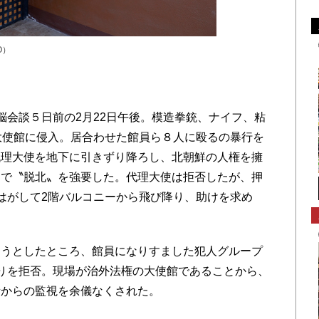
O）
会談５日前の2月22日午後。模造拳銃、ナイフ、粘
大使館に侵入。居合わせた館員ら８人に殴るの暴行を
代理大使を地下に引きずり降ろし、北朝鮮の人権を擁
えで〝脱北〟を強要した。代理大使は拒否したが、押
はがして2階バルコニーから飛び降り、助けを求め
うとしたところ、館員になりすました犯人グループ
りを拒否。現場が治外法権の大使館であることから、
所からの監視を余儀なくされた。