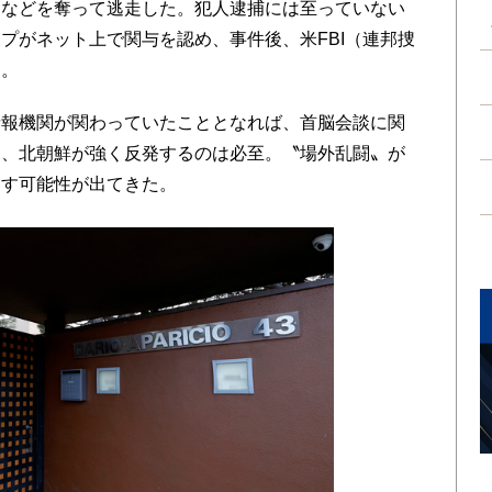
ーなどを奪って逃走した。犯人逮捕には至っていない
プがネット上で関与を認め、事件後、米FBI（連邦捜
た。
報機関が関わっていたこととなれば、首脳会談に関
り、北朝鮮が強く反発するのは必至。〝場外乱闘〟が
らす可能性が出てきた。