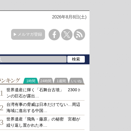
2026年8月8日(土)
メルマガ登録
ランキング
1時間
24時間
1週間
いいね
世界遺産に輝く「石舞台古墳」 2300ト
1
ンの巨石が露出…
台湾有事の脅威は日本だけでない…周辺
2
海域に進出する中国…
世界遺産「飛鳥・藤原」の秘密 宮都が
3
繰り返し置かれた本…