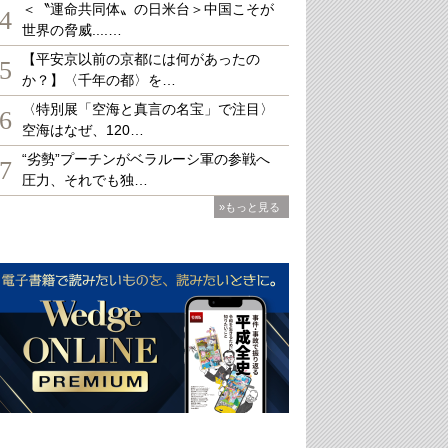
＜〝運命共同体〟の日米台＞中国こそが
4
世界の脅威....…
【平安京以前の京都には何があったの
5
か？】〈千年の都〉を…
〈特別展「空海と真言の名宝」で注目〉
6
空海はなぜ、120…
“劣勢”プーチンがベラルーシ軍の参戦へ
7
圧力、それでも独…
»もっと見る