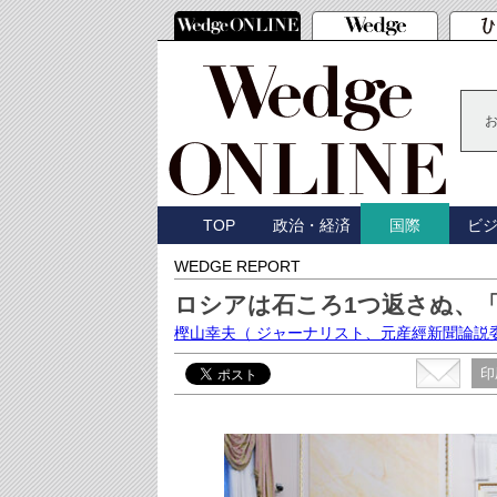
TOP
政治・経済
ビ
国際
WEDGE REPORT
ロシアは石ころ1つ返さぬ、
樫山幸夫
（ ジャーナリスト、元産經新聞論説
印