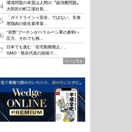
環境問題の本質は人間の〝超消費問題〟
4
大田区の町工場社長…
「ガイドライン＝安全」ではない、生食
5
用鶏肉の衛生基準策…
“劣勢”プーチンがベラルーシ軍の参戦へ
6
圧力、それでも独…
日本でも進む「在宅勤務廃止」、
7
GMO・熊谷代表の投稿で…
»もっと見る