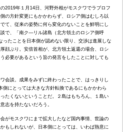
2019年１月14日、河野外相がモスクワでラブロフ
本側の方針変更にもかかわらず、ロシア側はむしろ以
にでて、従来の姿勢に何ら変化のないことを鮮明にし
会談で、「南ク―リル諸島（北方領土のロシア側呼
なったことを日本側が認めない限り、交渉は進展しな
す厚顔ぶり。安倍首相が、北方領土返還の場合、ロシ
らう必要があるという旨の発言をしたことに対しても
。
ワ会談。成果をみずに終わったことで、はっきりし
本側にとっては大きな方針転換であるにもかかわら
まったくないということだ。２島はもちろん、１島い
す意志を持たないだろう。
会がモスクワにまで拡大したなど国内事情、世論の
のかもしれないが、日本側にとっては、いわば熱意に