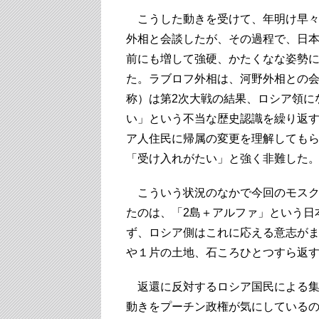
こうした動きを受けて、年明け早々の
外相と会談したが、その過程で、日
前にも増して強硬、かたくなな姿勢
た。ラブロフ外相は、河野外相との
称）は第2次大戦の結果、ロシア領に
い」という不当な歴史認識を繰り返
ア人住民に帰属の変更を理解しても
「受け入れがたい」と強く非難した
こういう状況のなかで今回のモスク
たのは、「2島＋アルファ」という日
ず、ロシア側はこれに応える意志が
や１片の土地、石ころひとつすら返
返還に反対するロシア国民による集
動きをプーチン政権が気にしている