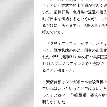
ァ」という方式で領土問題が大きく
いた。歯舞群島、色丹島の返還を優
動で日本を優遇するというのが、こ
るだけに、あくまでも「4島返還」を
呼んでいた。
「２島＋アルファ」が浮上したのは
った。戦争状態の終結、国交の正常
れた1956（昭和31）年の日ソ共同
12月のブエノスアイレスでの会談で
ることが決まった。
安倍首相はシンガポール会談直後の1
ていればいいということではない。そ
った」と述べ、「4島返還」要求を放
明らかにした。