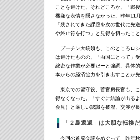
ことを避けた。それどころか、「戦後
機嫌な表情を隠さなかった。昨年11
「残されてきた課題を次の世代に先
や終止符を打つ」と見得を切ったこ
プーチン大統領も、このところロシ
は避けたものの、「両国にとって」
綿密な作業が必要だーと強調。具体
本からの経済協力を引き出すことが
東京での留守役、菅官房長官も、こ
得なくなった。「すぐに結論が出るよ
会見）と厳しい認識を披瀝、交渉が
「２島返還」は大胆な転換
今回の首脳会談をめぐって、昨年秋