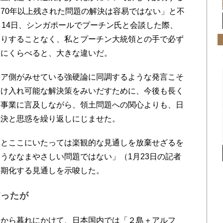
70年以上残された問題の解決は容易ではない」と不
月14日、シンガポールでプーチン氏と会談した際、
送りすることなく、私とプーチン大統領との手で必ず
とにくらべると、大きな違いだ。
ア側がみせている強硬論に同調するような発言こそ
受け入れ可能な解決策をみいだすために、今後も長く
的事業に言及しながら、領土問題への関心よりも、日
先決と思惑を繰り返しにじませた。
とここにいたっては楽観的な見通しを放棄せざるを
うななまやさしい問題ではない」（1月23日の記者
長期化する見通しを示唆した。
だったが
から暮れにかけて、日本国内では「２島＋アルフ