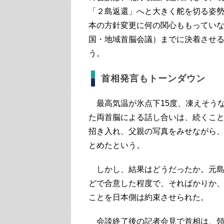
「２島返還」へと大きく舵を切る姿
本の方針変更に何の関心ももっていな
国・地域首脳会議）までに決着させ
う。
首相発言もトーンダウン
最高気温が氷点下15度、凍えそう
た両首脳による話し合いは、続くこ
招き入れ、父親の写真をみせながら
とめたという。
しかし、結果はどうだったか。元島
どで合意した程度で、そればかりか、両
ことを日本側は約束させられた。
会談終了後の記者会見で首相は、領