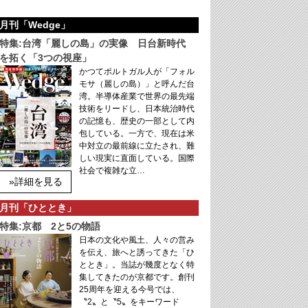
月刊「Wedge」
特集:台湾「麗しの島」の実像 日台新時代
を拓く「3つの視座」
かつてポルトガル人が「フォル
モサ（麗しの島）」と呼んだ台
湾。半導体産業で世界の最先端
技術をリードし、日本統治時代
の記憶も、歴史の一部として内
包している。一方で、現在は米
中対立の最前線に立たされ、難
しい現実に直面している。国際
社会で複雑な立…
»詳細を見る
月刊「ひととき」
特集:京都 2と5の物語
日本の文化や風土、人々の営み
を伝え、旅へと誘ってきた「ひ
ととき」。当誌が幾度となく特
集してきたのが京都です。創刊
25周年を迎える今号では、
〝2〟と〝5〟をキーワード