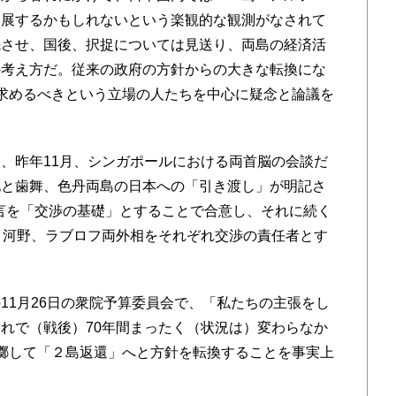
進展するかもしれないという楽観的な観測がなされて
先させ、国後、択捉については見送り、両島の経済活
の考え方だ。従来の政府の方針からの大きな転換にな
求めるべきという立場の人たちを中心に疑念と論議を
、昨年11月、シンガポールにおける両首脳の会談だ
化と歯舞、色丹両島の日本への「引き渡し」が明記さ
宣言を「交渉の基礎」とすることで合意し、それに続く
、河野、ラブロフ両外相をそれぞれ交渉の責任者とす
1月26日の衆院予算委員会で、「私たちの主張をし
れで（戦後）70年間まったく（状況は）変わらなか
擲して「２島返還」へと方針を転換することを事実上