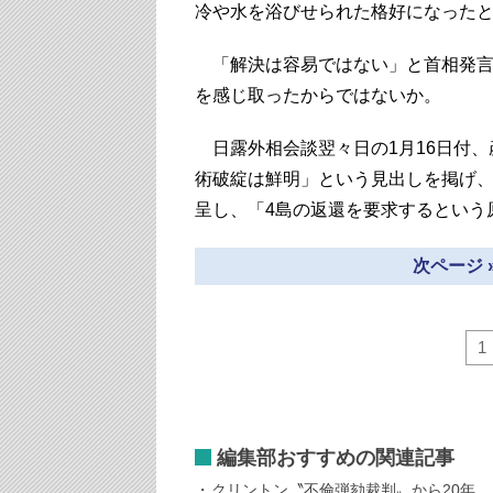
冷や水を浴びせられた格好になった
「解決は容易ではない」と首相発言
を感じ取ったからではないか。
日露外相会談翌々日の1月16日付、
術破綻は鮮明」という見出しを掲げ
呈し、「4島の返還を要求するという
次ページ 
1
編集部おすすめの関連記事
クリントン〝不倫弾劾裁判〟から20年