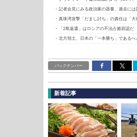
記者会見にみる政治家の器量、過去には
真珠湾攻撃「だまし討ち」の責任は「大
「2島返還」はロシアの不法占拠容認だ
北方領土、日本の「一本勝ち」であるべ
バックナンバー
新着記事