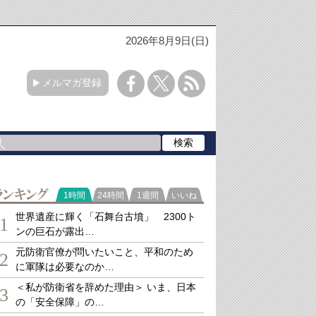
2026年8月9日(日)
メルマガ登録
ランキング
1時間
24時間
1週間
いいね
世界遺産に輝く「石舞台古墳」 2300ト
1
ンの巨石が露出…
元防衛官僚が問いたいこと、平和のため
2
に軍隊は必要なのか…
＜私が防衛省を辞めた理由＞ いま、日本
3
の「安全保障」の…