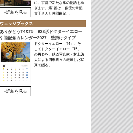
に、京都で新たな旅の物語を紡
ぎます。第1部は、俳優の常盤
»詳細を見る
貴子さんと仲間由紀…
ウェッジブックス
ありがとうT4&T5 923形ドクターイエロー
引退記念カレンダー2027 壁掛けタイプ
ドクターイエロー「T4」、そ
してドクターイエロー「T5」
の勇姿を、鉄道写真家・村上悠
太による四季折々の厳選した写
真で綴る。
»詳細を見る