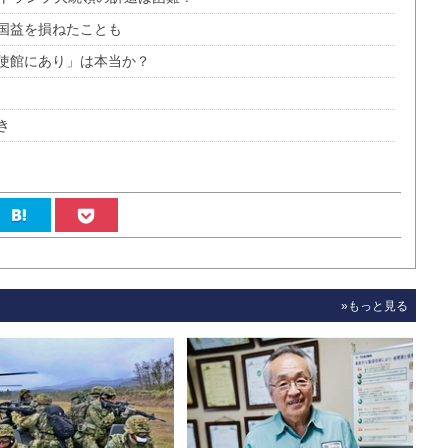
国益を損ねたことも
使館にあり」は本当か？
き
»もっと見る