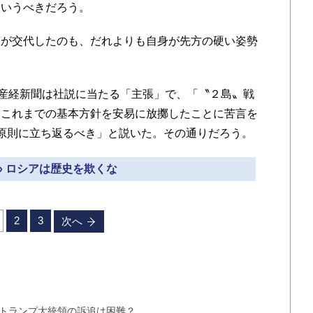
というべきだろう。
が交代したのも、だれよりも自身が先方の硬い姿勢
産経新聞は社説に当たる「主張」で、「〝２島〟戦
、これまでの基本方針を安易に放擲したことに苦言を
原則に立ち返るべき」と説いた。その通りだろう。
» ロシアは歴史を欺くな
2
3
次へ
、トランプ大統領の訴追は困難？