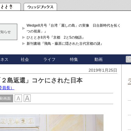
Wedge8月号『台湾「麗しの島」の実像 日台新時代を拓く「3
つの視座」』
お知らせ
ひととき8月号『京都 2と5の物語』
新刊書籍『飛鳥・藤原に隠された古代宮都の謎』
ジネス
社会
ライフ
特集
動画
2019年1月25日
「２島返還」コケにされた日本
委員長）
刷画面