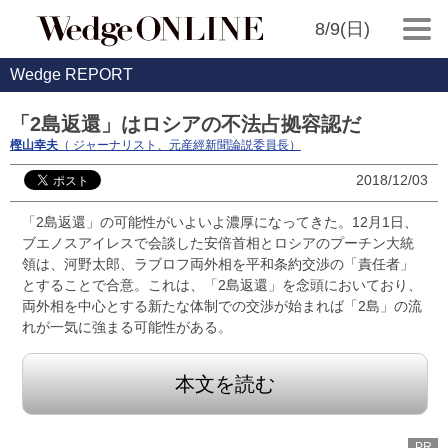
8/9(日)
Wedge REPORT
「2島返還」はロシアの不法占拠容認だ
樫山幸夫
（ ジャーナリスト、元産經新聞論説委員長）
2018/12/03
「2島返還」の可能性がいよいよ濃厚になってきた。12月1日、
ブエノスアイレスで会談した安倍首相とロシアのプーチン大統
領は、河野太郎、ラブロフ両外相を平和条約交渉の「責任者」
とすることで合意。これは、「2島返還」を念頭においており、
両外相を中心とする新たな体制での交渉が始まれば「2島」の流
れが一気に強まる可能性がある。
本文を読む
PR