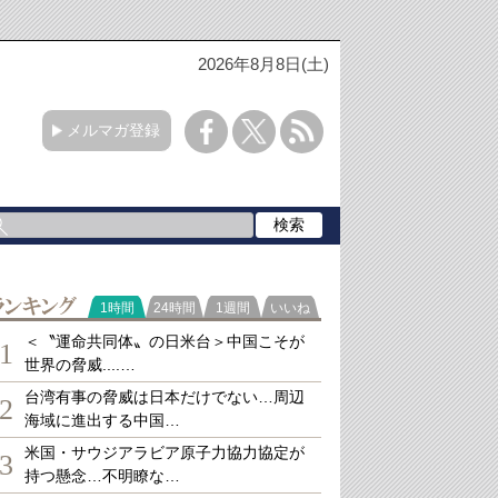
2026年8月8日(土)
メルマガ登録
ランキング
1時間
24時間
1週間
いいね
＜〝運命共同体〟の日米台＞中国こそが
1
世界の脅威....…
台湾有事の脅威は日本だけでない…周辺
2
海域に進出する中国…
米国・サウジアラビア原子力協力協定が
3
持つ懸念…不明瞭な…