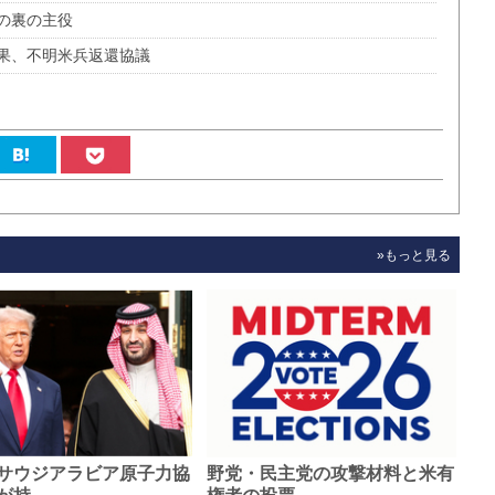
の裏の主役
果、不明米兵返還協議
»もっと見る
サウジアラビア原子力協
野党・民主党の攻撃材料と米有