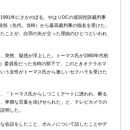
。
991年にさかのぼる。やはりDCの巡回控訴裁判事
統領（先代、当時）から最高裁判事の指名を受けた。
ったことが、白羽の矢が立った理由のひとつといわれ
突然、疑惑が浮上した。トーマス氏が1980年代初
C）委員長だった当時の部下で、このときオクラホマ
という女性がトーマス氏から激しいセクハラを受けた
、「トーマス氏からしつこくデートに誘われ、断る
り、卑猥な言葉を浴びせられた」と、テレビカメラの
て説明した。
な会話をしたこと、ポルノについて話したことやデ