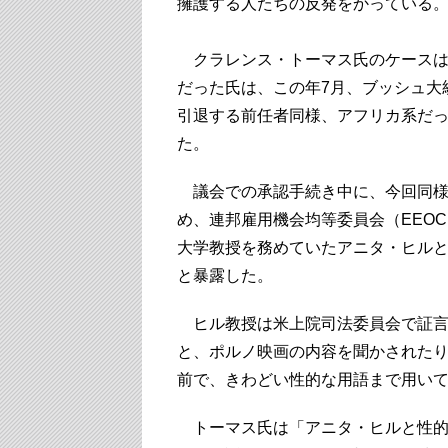
擁護する人たちの反発をかっている
クラレンス・トーマス氏のケースは1
だった氏は、この年7月、ブッシュ大
引退する前任者同様、アフリカ系だ
た。
議会での承認手続き中に、今回同様、
め、連邦雇用機会均等委員会（EEO
大学教授を務めていたアニタ・ヒル
と暴露した。
ヒル教授は米上院司法委員会で証言
と、ポルノ映画の内容を聞かされた
前で、きわどい性的な用語まで用い
トーマス氏は「アニタ・ヒルと性的