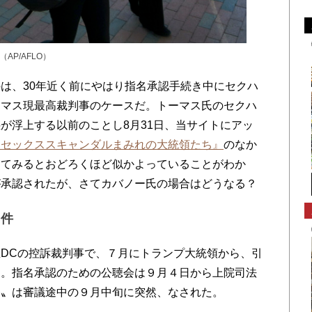
P/AFLO）
は、30年近く前にやはり指名承認手続き中にセクハ
ーマス現最高裁判事のケースだ。トーマス氏のセクハ
が浮上する以前のことし8月31日、当サイトにアッ
 セックススキャンダルまみれの大統領たち』
のなか
してみるとおどろくほど似かよっていることがわか
が承認されたが、さてカバノー氏の場合はどうなる？
事件
DCの控訴裁判事で、７月にトランプ大統領から、引
た。指名承認のための公聴会は９月４日から上院司法
発〟は審議途中の９月中旬に突然、なされた。