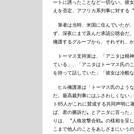
ートに誘ったことなど一切ない。彼
えを否定、アフリカ系判事に対する
筆者は当時、米国に住んでいたが、忘
ず、深夜にまで及んだ承認公聴会だ
擁護するグループから、それぞれ、
トーマス支持派は、「アニタは精神
ている」、「アニタはトーマス氏の
を持って話していた」「彼女は冷酷
ヒル擁護派は「トーマス氏のような
だ。最高裁判事にはふさわしくない
ト65人がこれに賛成する共同声明に
ば、君の勝訴だ〟とアニタに言った
りは、〝人格攻撃合戦〟の様相を呈
こまで他人のことをあしざまにいう