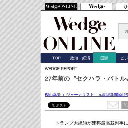
TOP
政治・経済
ビ
国際
WEDGE REPORT
27年前の〝セクハラ・バトル
樫山幸夫
（ ジャーナリスト、元産經新聞論説
印
トランプ大統領が連邦最高裁判事に