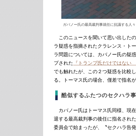
ガバノー氏の最高裁判事就任に抗議する人々（A
このニュースを聞いて思い出したの
ラ疑惑を指摘されたクラレンス・ト
ラ問題については、カバノー氏の疑惑
プされた
『トランプ氏だけではない
でも触れたが、この２つ疑惑を比較
る。トーマス氏の場合、僅差で指名
酷似するふたつのセクハラ
カバノー氏はトーマス氏同様、現在
退する最高裁判事の後任に指名され
委員会で始まったが、〝セクハラ告