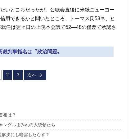
たいところだったが、公聴会直後に米紙ニューヨー
信用できるかと聞いたところ、トーマス氏58％、ヒ
就任は翌々日の上院本会議で52―48の僅差で承認さ
最高裁判事指名は〝政治問題〟
2
3
次へ
首相は？
ャンダルまみれの大統領たち
題解決にも暗雲もたらす？