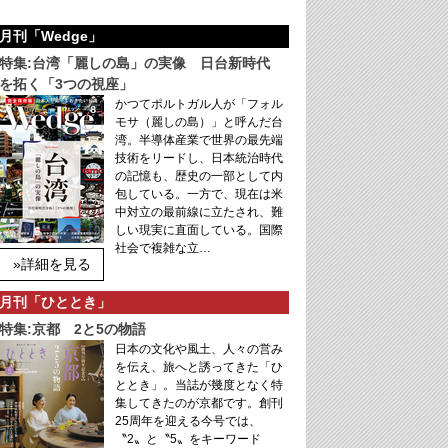
月刊「Wedge」
特集:台湾「麗しの島」の実像 日台新時代
を拓く「3つの視座」
かつてポルトガル人が「フォル
モサ（麗しの島）」と呼んだ台
湾。半導体産業で世界の最先端
技術をリードし、日本統治時代
の記憶も、歴史の一部として内
包している。一方で、現在は米
中対立の最前線に立たされ、難
しい現実に直面している。国際
社会で複雑な立…
»詳細を見る
月刊「ひととき」
特集:京都 2と5の物語
日本の文化や風土、人々の営み
を伝え、旅へと誘ってきた「ひ
ととき」。当誌が幾度となく特
集してきたのが京都です。創刊
25周年を迎える今号では、
〝2〟と〝5〟をキーワード