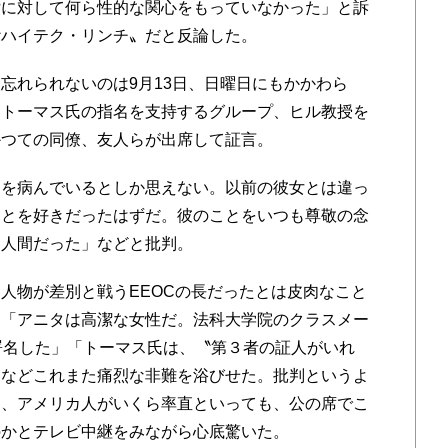
女に対して何ら性的な関心をもっていなかった」と訴
〝ハイテク・リンチ〟だと反論した。
れられないのは9月13日、日曜日にもかかわら
。トーマス氏の指名を支持するグループ、ヒル教授を
かつての同僚、友人らが出席して証言。
を病んでいるとしか思えない。以前の彼女とは違っ
ことを好きだったはずだ。彼のことをいつも尊敬の念
な人間だった」などと批判。
人物が差別と戦うEEOCの長だったとは皮肉なこと
」「アニタは高潔な女性だ。法科大学院のクラスメー
署名した」「トーマス氏は、〝第３者の証人がいれ
」などこれまた痛烈な非難を浴びせた。批判というよ
し、アメリカ人がいくら率直といっても、公の席でこ
のかとテレビ中継をみながら心底驚いた。