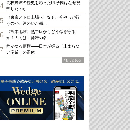
高校野球の歴史を彩ったPL学園はなぜ廃
4
部したのか
〈東京メトロ上場へ〉なぜ、今やっと行
5
うのか、遠のいた都…
〈熊本地震〉熱中症からどう命を守る
6
か？人間は「発汗の名…
静かなる覇権――日本が握る「止まらな
7
い産業」の正体
»もっと見る