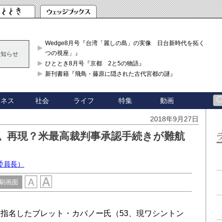
Wedge8月号『台湾「麗しの島」の実像 日台新時代を拓く「3
つの視座」』
お知らせ
ひととき8月号『京都 2と5の物語』
新刊書籍『飛鳥・藤原に隠された古代宮都の謎』
ジネス
社会
ライフ
特集
動画
2018年9月27日
〟再現？米最高裁判事承認手続きが難航
委員長）
刷画面
指名したブレット・カバノー氏（53、現ワシントン