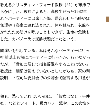
教えるクリスティン・フォード教授（51）が米紙ワ
らかにした。教授によると、高校生だった1982年
かれたパーティーに出席した際、居合わせた当時やは
ら無理やり寝室に連れ込まれた。体を触られ、衣服を
さがれたため助けを呼ぶこともできず、生命の危険も
げ出した。カバノー氏は泥酔状態だったという。
間違いを犯している。私はそんなパーティーに行っ
0年前以上も前にパーティーに行ったか、行かなかっ
議だが、「脅迫に屈して指名辞退をすることはない」
性教授は、細部は覚えていないとしながらも、家の間
を説明、上院司法委員会での公聴会で証言する用意が
領も、黙っていればいいのに、「彼女はなぜ（事件
のだ」などとツィート、反カバノー派や、この女性を