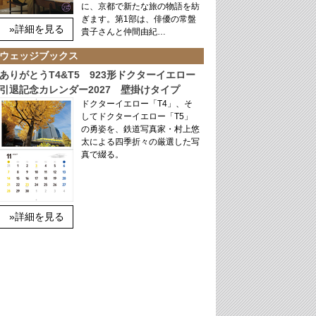
に、京都で新たな旅の物語を紡
ぎます。第1部は、俳優の常盤
»詳細を見る
貴子さんと仲間由紀…
ウェッジブックス
ありがとうT4&T5 923形ドクターイエロー
引退記念カレンダー2027 壁掛けタイプ
ドクターイエロー「T4」、そ
してドクターイエロー「T5」
の勇姿を、鉄道写真家・村上悠
太による四季折々の厳選した写
真で綴る。
»詳細を見る