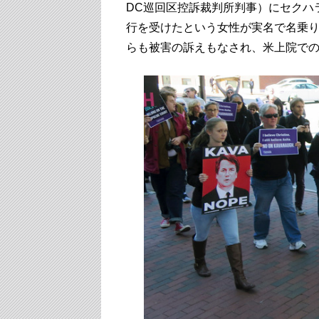
DC巡回区控訴裁判所判事）にセクハ
行を受けたという女性が実名で名乗
らも被害の訴えもなされ、米上院で