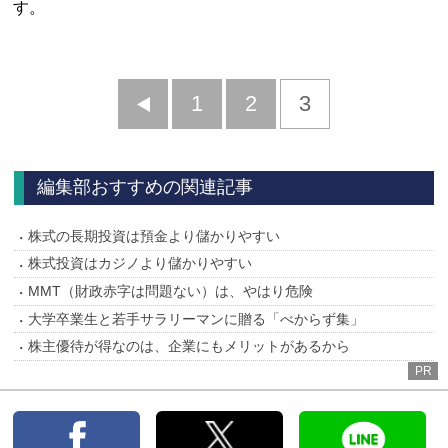
す。
前
1
2
3
へ
編集部おすすめの関連記事
株式の長期投資は預金より儲かりやすい
株式投資はカジノより儲かりやすい
MMT（財政赤字は問題ない）は、やはり危険
大学卒業生と若手サラリーマンに贈る「べからず集」
株主優待が得なのは、企業にもメリットがあるから
PR