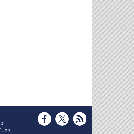
e
とき
ブックス