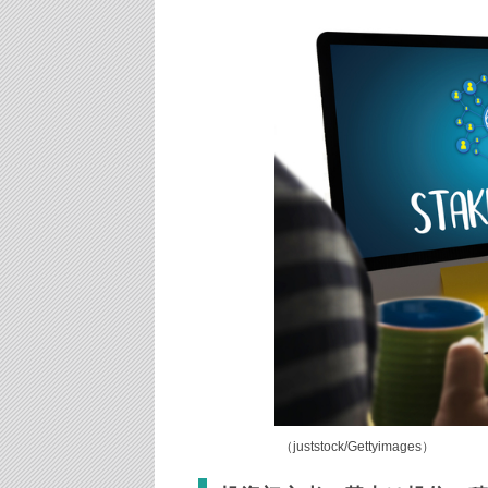
（juststock/Gettyimages）