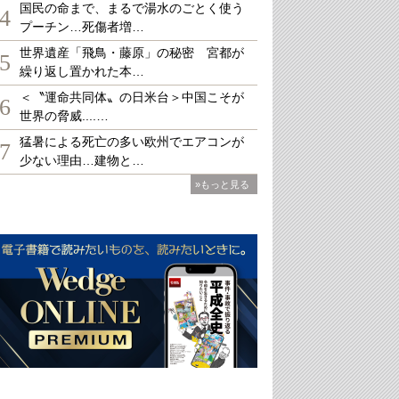
国民の命まで、まるで湯水のごとく使う
4
プーチン…死傷者増…
世界遺産「飛鳥・藤原」の秘密 宮都が
5
繰り返し置かれた本…
＜〝運命共同体〟の日米台＞中国こそが
6
世界の脅威....…
猛暑による死亡の多い欧州でエアコンが
7
少ない理由…建物と…
»もっと見る