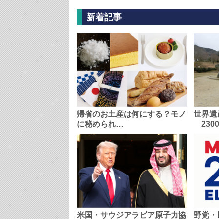
新着記事
帰省のお土産は何にする？モノ
世界遺
に秘められ…
230
米国・サウジアラビア原子力協
野党・