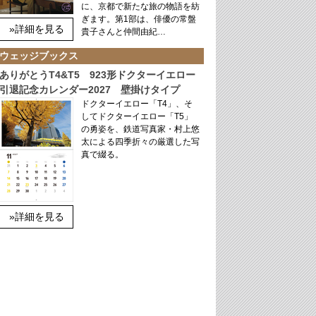
に、京都で新たな旅の物語を紡
ぎます。第1部は、俳優の常盤
»詳細を見る
貴子さんと仲間由紀…
ウェッジブックス
ありがとうT4&T5 923形ドクターイエロー
引退記念カレンダー2027 壁掛けタイプ
ドクターイエロー「T4」、そ
してドクターイエロー「T5」
の勇姿を、鉄道写真家・村上悠
太による四季折々の厳選した写
真で綴る。
»詳細を見る