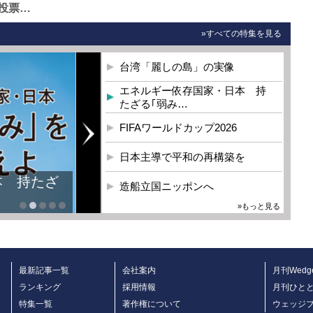
投票…
»すべての特集を見る
台湾「麗しの島」の実像
エネルギー依存国家・日本 持
たざる｢弱み…
FIFAワールドカップ2026
日本主導で平和の再構築を
造船立国ニッポンへ
»もっと見る
最新記事一覧
会社案内
月刊Wedg
ランキング
採用情報
月刊ひと
特集一覧
著作権について
ウェッジ