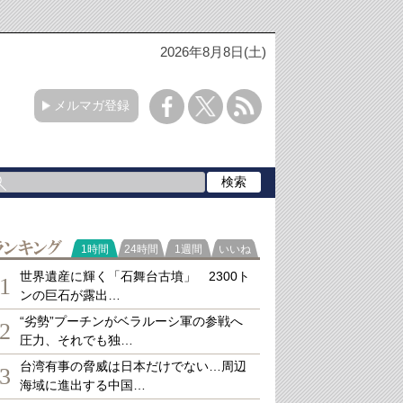
2026年8月8日(土)
メルマガ登録
ランキング
1時間
24時間
1週間
いいね
世界遺産に輝く「石舞台古墳」 2300ト
1
ンの巨石が露出…
“劣勢”プーチンがベラルーシ軍の参戦へ
2
圧力、それでも独…
台湾有事の脅威は日本だけでない…周辺
3
海域に進出する中国…