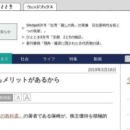
Wedge8月号『台湾「麗しの島」の実像 日台新時代を拓く「3
つの視座」』
お知らせ
ひととき8月号『京都 2と5の物語』
新刊書籍『飛鳥・藤原に隠された古代宮都の謎』
社会
ライフ
特集
動画
ジネス
2019年3月18日
もメリットがあるから
刷画面
金の教科書』
の著者である塚崎が、株主優待を積極的