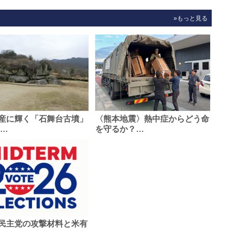
»もっと見る
産に輝く「石舞台古墳」
〈熊本地震〉熱中症からどう命
0…
を守るか？…
民主党の攻撃材料と米有