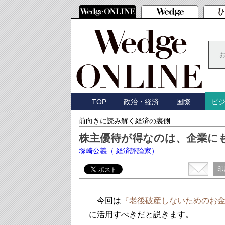
TOP
政治・経済
国際
ビ
前向きに読み解く経済の裏側
株主優待が得なのは、企業に
塚崎公義
（ 経済評論家）
印
今回は
『老後破産しないためのお
に活用すべきだと説きます。