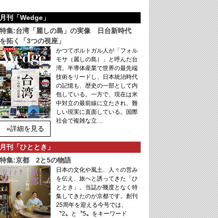
月刊「Wedge」
特集:台湾「麗しの島」の実像 日台新時代
を拓く「3つの視座」
かつてポルトガル人が「フォル
モサ（麗しの島）」と呼んだ台
湾。半導体産業で世界の最先端
技術をリードし、日本統治時代
の記憶も、歴史の一部として内
包している。一方で、現在は米
中対立の最前線に立たされ、難
しい現実に直面している。国際
社会で複雑な立…
»詳細を見る
月刊「ひととき」
特集:京都 2と5の物語
日本の文化や風土、人々の営み
を伝え、旅へと誘ってきた「ひ
ととき」。当誌が幾度となく特
集してきたのが京都です。創刊
25周年を迎える今号では、
〝2〟と〝5〟をキーワード