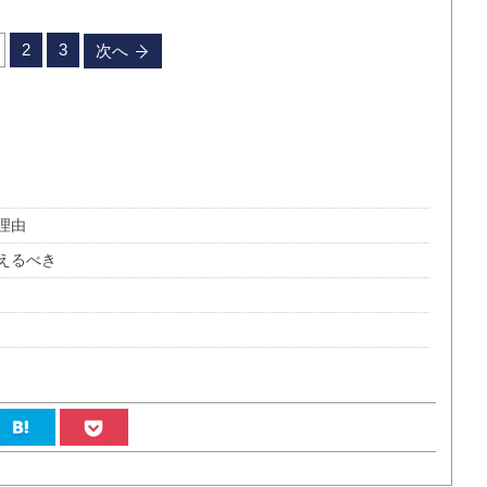
2
3
次へ
理由
えるべき