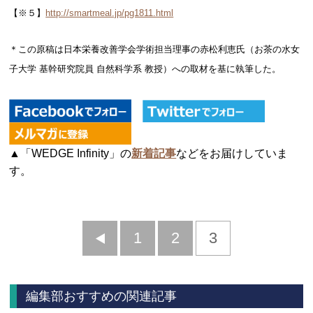
【※５】
http://smartmeal.jp/pg1811.html
＊この原稿は日本栄養改善学会学術担当理事の赤松利恵氏（お茶の水女
子大学 基幹研究院員 自然科学系 教授）への取材を基に執筆した。
▲「WEDGE Infinity」の
新着記事
などをお届けしていま
す。
前
1
2
3
へ
編集部おすすめの関連記事