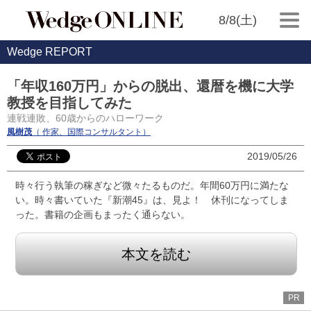
8/8(土)
Wedge REPORT
「年収160万円」からの脱出、還暦を機に大学
教授を目指してみた
連戦連敗、60歳からのハローワーク
風樹茂
（ 作家、国際コンサルタント）
2019/05/26
時々行う執筆の稼ぎなど微々たるものだ。年間60万円に満たな
い。時々書いていた『新潮45』は、見よ！ 休刊になってしま
った。書籍の企画もまったく通らない。
本文を読む
PR