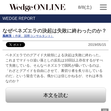
8/8(土)
WEDGE REPORT
なぜベネズエラの決起は失敗に終わったのか？
風樹茂
（ 作家、国際コンサルタント）
2019/05/15
ベネズエラでのグアイド大統領による決起は失敗に終わった。
これまでマドゥロ追い落としの反乱は10回以上存在するがすべ
て失敗している。そんなベネズエラで国民が囁いているのは、
「わざとグアイドを自由にさせて、裏切り者を炙り出している
のだ」という疑念である。俄かには信じかねるが、それは本当
なのか？
本文を読む
PR