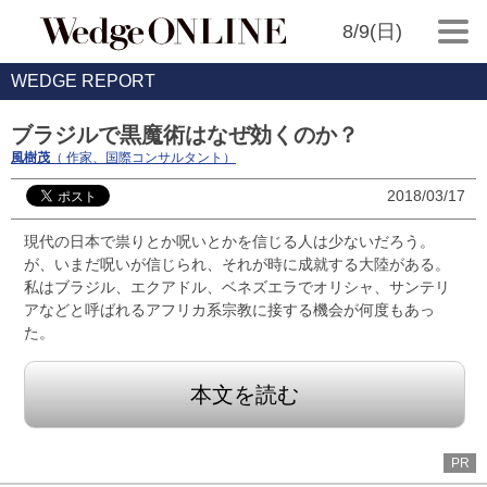
8/9(日)
WEDGE REPORT
ブラジルで黒魔術はなぜ効くのか？
風樹茂
（ 作家、国際コンサルタント）
2018/03/17
現代の日本で祟りとか呪いとかを信じる人は少ないだろう。
が、いまだ呪いが信じられ、それが時に成就する大陸がある。
私はブラジル、エクアドル、ベネズエラでオリシャ、サンテリ
アなどと呼ばれるアフリカ系宗教に接する機会が何度もあっ
た。
本文を読む
PR