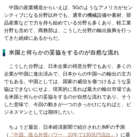
中国の産業構造からいえば、5Gのようなアメリカがセン
シティブになる分野以外でも、通常の機械設備や素材、部
品産業などで力を持ち始めている分野も多くあり、軽工業
分野も含めて、商務部は、こうした分野の輸出振興を行っ
てきた経緯にあるからだ。
米国と何らかの妥協をするのが自然な流れ
こうした分野は、日本企業の得意分野でもあり、多くの
企業が中国に進出済みで、日本からの中国への輸出の主力
でもある。中国としては、国家の威信を傷つけるような妥
協はできないにせよ、現実的に見れば最大の輸出市場であ
る米国と何らかの妥協をするのが自然な流れであり、そう
した意味で、今回の動きが一つのきっかけになればと、ビ
ジネスマンとしては期待したい。
ちょうど最近、日本経済新聞で紹介されたIMFの予測
（
『中国、陰る外貨パワー 10年で130兆円流出』
）に基