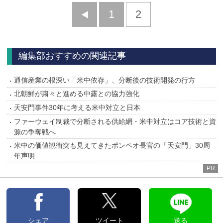
前
1
2
へ
編集部おすすめの関連記事
通信産業の根深い「米中依存」、分断後の技術開発の行方
北朝鮮が粛々と進める中露との協力強化
天安門事件30年に考える米中対立と日本
ファーウェイ制裁で分断される供給網・米中対立はコア技術と資
源の争奪戦へ
米中の価値観衝突も見えてきたポンペオ長官の「天安門」30周
年声明
PR
シェア
ツイート
送る