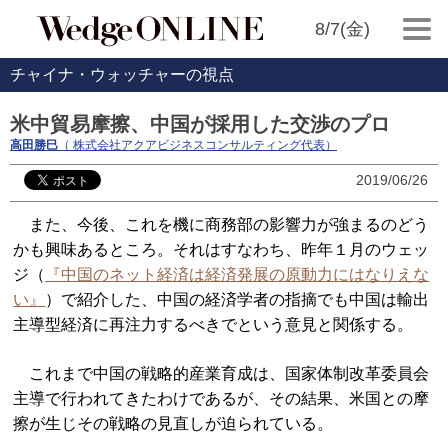
8/7(金)
チャイナ・ウォッチャーの視点
米中貿易摩擦、中国が採用した交渉のプロ
高田勝巳
（ 株式会社アクアビジネスコンサルティング代表）
2019/06/26
また、今後、これを機に商務部の影響力が強まるのどう
かも興味あるところ。それはすなわち、昨年１月のウェッ
ジ（
『中国のネット経済は経済発展の原動力にはなりえな
い』
）で紹介した、中国の経済学者の指摘でも中国は輸出
主導型経済に再注力するべきでという意見と関係する。
これまで中国の戦略的産業育成は、国家体制改革委員会
主導で行われてきたわけであるが、その結果、米国との摩
擦が生じその戦略の見直しが迫られている。