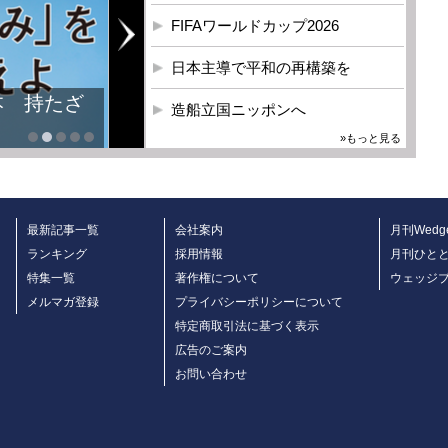
FIFAワールドカップ2026
日本主導で平和の再構築を
本 持たざ
造船立国ニッポンへ
»もっと見る
最新記事一覧
会社案内
月刊Wedg
ランキング
採用情報
月刊ひと
特集一覧
著作権について
ウェッジ
メルマガ登録
プライバシーポリシーについて
特定商取引法に基づく表示
広告のご案内
お問い合わせ