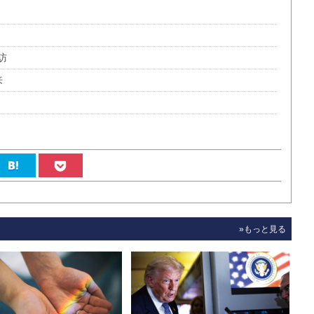
訪
来
»もっと見る