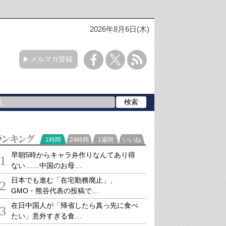
2026年8月6日(木)
メルマガ登録
ランキング
1時間
24時間
1週間
いいね
早朝5時からキャラ弁作りなんてあり得
1
ない……中国のお母…
日本でも進む「在宅勤務廃止」、
2
GMO・熊谷代表の投稿で…
在日中国人が「帰省したら真っ先に食べ
3
たい」意外すぎる食…