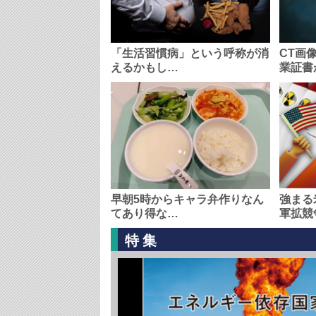
「生活習慣病」という呼称が消
CT画
えるかもし…
業証書
早朝5時からキャラ弁作りなん
強まる
てあり得な…
軍拡競
特集