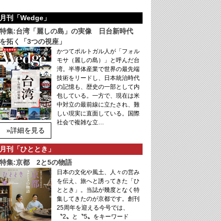
月刊「Wedge」
特集:台湾「麗しの島」の実像 日台新時代
を拓く「3つの視座」
かつてポルトガル人が「フォル
モサ（麗しの島）」と呼んだ台
湾。半導体産業で世界の最先端
技術をリードし、日本統治時代
の記憶も、歴史の一部として内
包している。一方で、現在は米
中対立の最前線に立たされ、難
しい現実に直面している。国際
社会で複雑な立…
»詳細を見る
月刊「ひととき」
特集:京都 2と5の物語
日本の文化や風土、人々の営み
を伝え、旅へと誘ってきた「ひ
ととき」。当誌が幾度となく特
集してきたのが京都です。創刊
25周年を迎える今号では、
〝2〟と〝5〟をキーワード