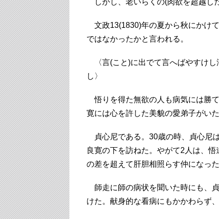
しかし、老いらくの(肉欲を超越した
文政13(1830)年の夏から秋にか
ではなかったかと言われる。
〈言(こと)に出でて言へばやすけし潟
し〉
悟りを得た無欲の人も病気には勝てな
寛には心を許した美貌の愛弟子がい
貞心尼である。30歳の時、貞心尼は
良寛の下を訪ねた。やがて2人は、悟
の差を超えて肝胆相照らす仲になっ
師走に師の病状を聞いた時にも、貞心
けた。献身的な看病にもかかわらず