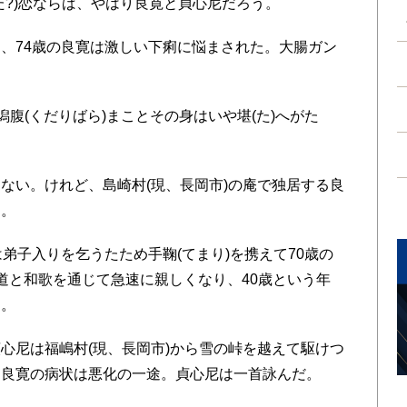
?)恋ならば、やはり良寛と貞心尼だろう。
けて、74歳の良寛は激しい下痢に悩まされた。大腸ガン
腹(くだりばら)まことその身はいや堪(た)へがた
い。けれど、島崎村(現、長岡市)の庵で独居する良
た。
弟子入りを乞うたため手鞠(てまり)を携えて70歳の
道と和歌を通じて急速に親しくなり、40歳という年
た。
尼は福嶋村(現、長岡市)から雪の峠を越えて駆けつ
、良寛の病状は悪化の一途。貞心尼は一首詠んだ。