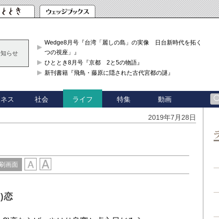
Wedge8月号『台湾「麗しの島」の実像 日台新時代を拓く「3
つの視座」』
お知らせ
ひととき8月号『京都 2と5の物語』
新刊書籍『飛鳥・藤原に隠された古代宮都の謎』
ジネス
社会
特集
動画
ライフ
2019年7月28日
刷画面
)恋