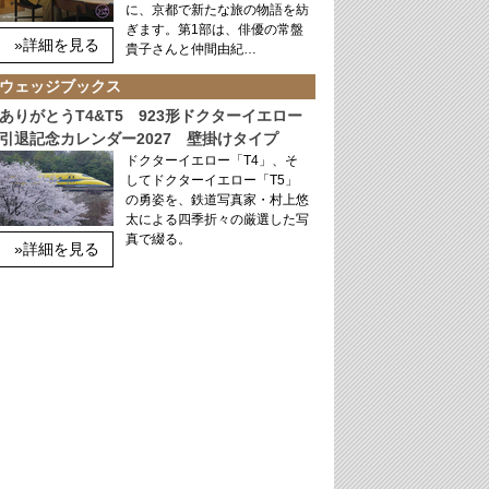
に、京都で新たな旅の物語を紡
ぎます。第1部は、俳優の常盤
»詳細を見る
貴子さんと仲間由紀…
ウェッジブックス
ありがとうT4&T5 923形ドクターイエロー
引退記念カレンダー2027 壁掛けタイプ
ドクターイエロー「T4」、そ
してドクターイエロー「T5」
の勇姿を、鉄道写真家・村上悠
太による四季折々の厳選した写
真で綴る。
»詳細を見る