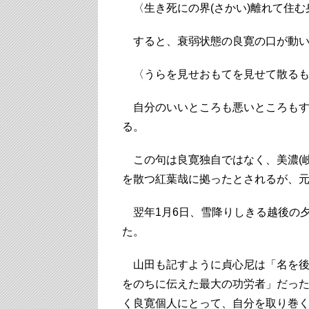
〈生き死にの界(さかい)離れて住む
すると、衰弱状態の良寛の口が動い
〈うらを見せおもてを見せて散るも
自分のいいところも悪いところもす
る。
この句は良寛独自ではなく、美濃(岐
を散つ紅葉哉に拠ったとされるが、
翌年1月6日、雪降りしきる越後の夕
た。
山田も記すように貞心尼は「名を後
をのちに伝えた最大の功労者」だっ
く良寛個人にとって、自分を取り巻く