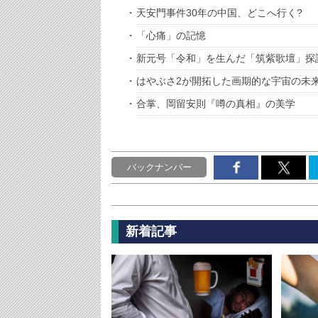
天安門事件30年の中国、どこへ行く?
「心痛」の記憶
新元号「令和」を生んだ「筑紫歌壇」探
はやぶさ2が開拓した画期的な宇宙の未
合掌、岡留安則『噂の真相』の美学
バックナンバー
新着記事