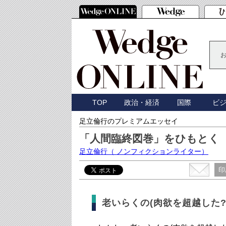
TOP
政治・経済
国際
ビ
足立倫行のプレミアムエッセイ
「人間臨終図巻」をひもとく
足立倫行
（ ノンフィクションライター）
印
老いらくの(肉欲を超越した?