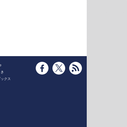
e
とき
ブックス