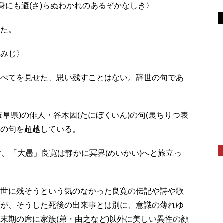
身にも避(さ)らぬわかれのあるぞかなしき〉
た。
みじ〉
べてを見せた、思い残すことはない。辞世の句であ
阜県)の俳人・谷木因(たにぼくいん)の句(裏ちりつ表
元の句を超越している。
、「大愚」良寛は静かに冥界(めいかい)へと旅立っ
世に残そうという気のなかった良寛の伝記や詩や歌
たが、そうした死後の出来事とは別に、意識の薄れゆ
末期の席に家族(弟・由之など)以外に美しい異性の顔