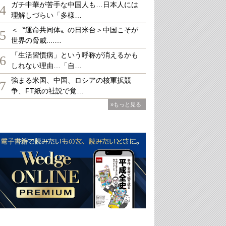
ガチ中華が苦手な中国人も…日本人には
4
理解しづらい「多様…
＜〝運命共同体〟の日米台＞中国こそが
5
世界の脅威....…
「生活習慣病」という呼称が消えるかも
6
しれない理由…「自…
強まる米国、中国、ロシアの核軍拡競
7
争、FT紙の社説で覚…
»もっと見る