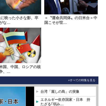
像に映った小さな影、卒
＜〝運命共同体〟の日米台＞中
がな…
国こそが世…
米国、中国、ロシアの核
争、…
»すべての特集を見る
台湾「麗しの島」の実像
エネルギー依存国家・日本 持
たざる｢弱み…