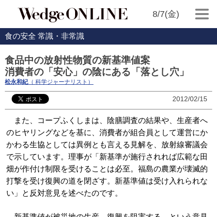
8/7(金)
食の安全 常識・非常識
食品中の放射性物質の新基準値案
消費者の「安心」の陰にある「落とし穴」
松永和紀
（ 科学ジャーナリスト）
2012/02/15
また、コープふくしまは、陰膳調査の結果や、生産者へ
のヒヤリングなどを基に、消費者が組合員として運営にか
かわる生協としては異例とも言える見解を、放射線審議会
で示しています。理事が「新基準が施行されれば広範な田
畑が作付け制限を受けることは必至。福島の農業が壊滅的
打撃を受け復興の道を閉ざす。新基準値は受け入れられな
い」と反対意見を述べたのです。
新基準値が被災地の生産、復興を阻害する、という意見