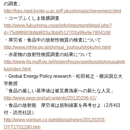
の調査」
http://hes.med.kyoto-u.ac.jp/Fukushima/achievement.html
・コープふくしま陰膳調査
http://www.fukushima.coop/info/important/detail.php?
d=75d9f8903bfdd803a3bb8512703a99e9e7804188
・厚労省・食品中の放射性物質の検査について
http://www.mhlw.go.jp/shinsai_jouhou/shokuhin.html
・水産物の放射性物質調査の結果について
http://www.jfa.maff.go.jp/j/sigen/housyaseibussitutyousakek
ka/index.html
・Grobal Energy Policy research・松田裕之・横浜国立大
学教授
「食品の厳しい基準値は被災農漁家への新たな人災」
http://www.gepr.org/ja/contents/20120206-01/
・食品の放射能 厚労省は規制値案を再考せよ（2月4日
付・読売社説）
http://www.yomiuri.co.jp/editorial/news/20120203-
OYT1T01190.htm