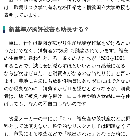
は、環境リスク学で有名な松田裕之・横浜国立大学教授も
表明しています。
新基準が風評被害も助長する？
単に、作付け制限が広がり生産現場が打撃を受けるとい
うだけでなく、消費者の“気分”も懸念されています。福島
の生産者に尋ねたところ、多くの人たちが「500を100に
することで、減らせば減らすほどいいという感覚になる。
ならば次はゼロだ、と消費者がなるのは当たり前」と言い
ます。農地にも海にも放射性物質はありゼロにはできない
のが現実なのに、消費者がゼロを望むとどうなるか。消費
者は、店で被災地産を避け、西日本産や輸入食品に手を伸
ばしても、なんの不自由もないのです。
食品メーカーの中には「もう、福島産や茨城産などは原
料としては使えない。科学的なリスクとしては問題なくて
も、市民による検査などで『検出された』となった時に、