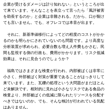
企業が受けるダメージは計り知れない」というところが出
て来ています。そんなことを表立って言ったら「風評被害
を助長するのか」と企業は非難される。だから、口が裂け
ても言いません。でも、オフレコでは本音が出ます。
それに、新基準値移行によってどの程度のコストがかか
るのかも明らかにされていないのも問題です。より高度な
分析装置が求められ、必要台数も増え人件費もかさむ。民
間も監視する側の行政も、費用がかかります。リスク低減
効果は、それに見合うのでしょうか？
福島ではさまざまな検査が行われ、内部被ばくは非常に
小さく、外部被ばく対策が重要であることがはっきりして
来ています。また、瓦礫の処理という大問題がまだほとん
ど未解決です。相対的に見れば小さなリスクである食品の
検査より、外部被ばくの低減に限られたリソースを分配す
べきではないのか。でも、そんな検討が行われている気配
はありません。