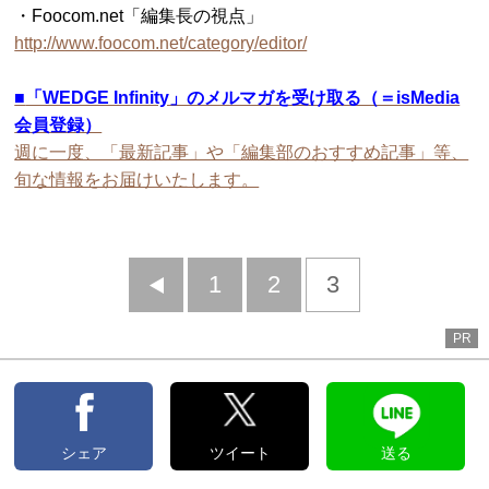
・Foocom.net「編集長の視点」
http://www.foocom.net/category/editor/
■
「WEDGE Infinity」のメルマガを受け取る（＝isMedia
会員登録）
週に一度、「最新記事」や「編集部のおすすめ記事」等、
旬な情報をお届けいたします。
前
1
2
3
へ
PR
シェア
ツイート
送る