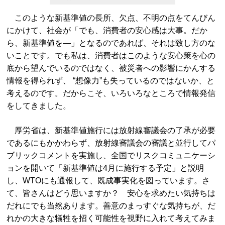
このような新基準値の長所、欠点、不明の点をてんびん
にかけて、社会が「でも、消費者の安心感は大事。だか
ら、新基準値を―」となるのであれば、それは致し方のな
いことです。でも私は、消費者はこのような安心策を心の
底から望んでいるのではなく、被災者への影響にかんする
情報を得られず、 “想像力”も失っているのではないか、と
考えるのです。だからこそ、いろいろなところで情報発信
をしてきました。
厚労省は、新基準値施行には放射線審議会の了承が必要
であるにもかかわらず、放射線審議会の審議と並行してパ
ブリックコメントを実施し、全国でリスクコミュニケーシ
ョンを開いて「新基準値は4月に施行する予定」と説明
し、WTOにも通報して、既成事実化を図っています。さ
て、皆さんはどう思いますか？ 安心を求めたい気持ちは
だれにでも当然あります。善意のまっすぐな気持ちが、だ
れかの大きな犠牲を招く可能性を視野に入れて考えてみま