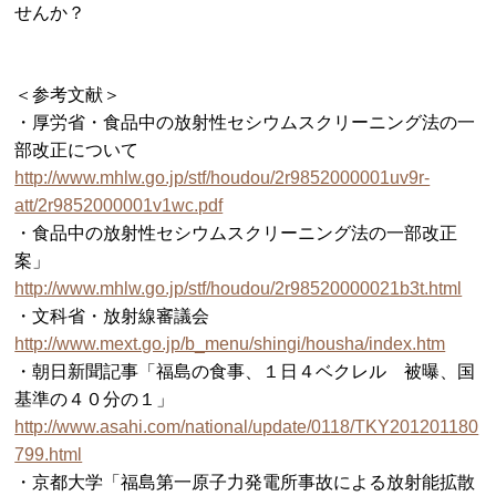
せんか？
＜参考文献＞
・厚労省・食品中の放射性セシウムスクリーニング法の一
部改正について
http://www.mhlw.go.jp/stf/houdou/2r9852000001uv9r-
att/2r9852000001v1wc.pdf
・食品中の放射性セシウムスクリーニング法の一部改正
案」
http://www.mhlw.go.jp/stf/houdou/2r98520000021b3t.html
・文科省・放射線審議会
http://www.mext.go.jp/b_menu/shingi/housha/index.htm
・朝日新聞記事「福島の食事、１日４ベクレル 被曝、国
基準の４０分の１」
http://www.asahi.com/national/update/0118/TKY201201180
799.html
・京都大学「福島第一原子力発電所事故による放射能拡散