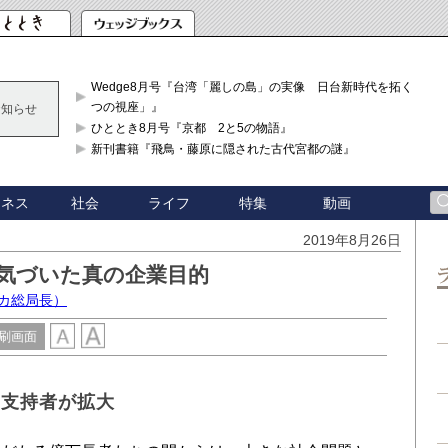
Wedge8月号『台湾「麗しの島」の実像 日台新時代を拓く「3
つの視座」』
お知らせ
ひととき8月号『京都 2と5の物語』
新刊書籍『飛鳥・藤原に隠された古代宮都の謎』
ジネス
社会
ライフ
特集
動画
2019年8月26日
く気づいた真の企業目的
カ総局長）
刷画面
」支持者が拡大