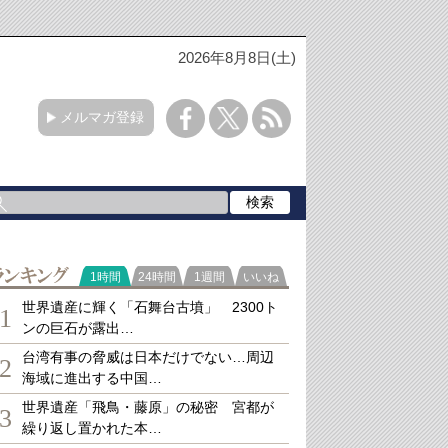
2026年8月8日(土)
メルマガ登録
ランキング
1時間
24時間
1週間
いいね
世界遺産に輝く「石舞台古墳」 2300ト
1
ンの巨石が露出…
台湾有事の脅威は日本だけでない…周辺
2
海域に進出する中国…
世界遺産「飛鳥・藤原」の秘密 宮都が
3
繰り返し置かれた本…