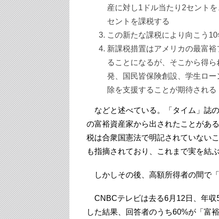
産に対し1ドル当たり2セントを
セントを課税する
この新たな課税により向こう1
新課税措置はアメリカの最富裕フ
ることになるが、そこから得ら
発、国民皆保険創設、学生ロー
除を支援することが期待される
などと述べている。「タイム」誌の
の富裕資産家から出されたことがあ
税は合衆国憲法で明記されていない
も指摘されており、これまで実を結
しかしその後、高額所得者の間で「
CNBCテレビは去る6月12日、年収
した結果、回答者のうち60%が「富