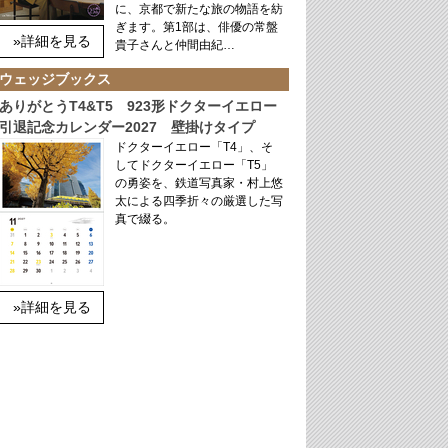
に、京都で新たな旅の物語を紡
ぎます。第1部は、俳優の常盤
»詳細を見る
貴子さんと仲間由紀…
ウェッジブックス
ありがとうT4&T5 923形ドクターイエロー
引退記念カレンダー2027 壁掛けタイプ
ドクターイエロー「T4」、そ
してドクターイエロー「T5」
の勇姿を、鉄道写真家・村上悠
太による四季折々の厳選した写
真で綴る。
»詳細を見る