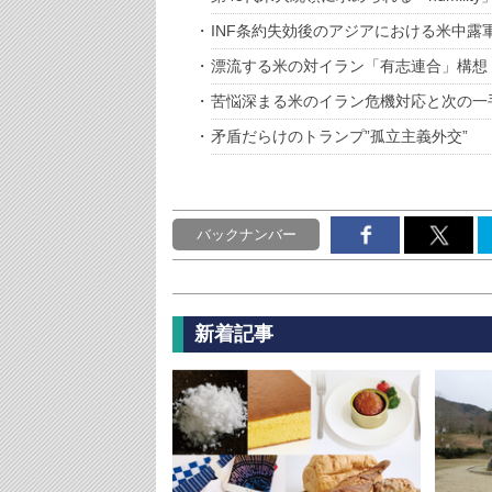
INF条約失効後のアジアにおける米中露
漂流する米の対イラン「有志連合」構想
苦悩深まる米のイラン危機対応と次の一
矛盾だらけのトランプ”孤立主義外交”
バックナンバー
新着記事