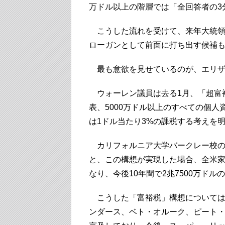
万ドル以上の階層では「全回答者の3
こうした流れを受けて、来年大統領
ローガンとして前面に打ち出す候補
最も意欲を見せているのが、エリザベ
ウォーレン議員は去る1月、「超富裕者税(ul
表、5000万ドル以上のすべての個人
は1ドル当たり3%の課税する考えを
カリフォルニア大学バークレー校の
と、この構想が実現した場合、全米家庭
なり、今後10年間で2兆7500万ド
こうした「富裕税」構想については
ンダース、ベト・オルーク、ピート