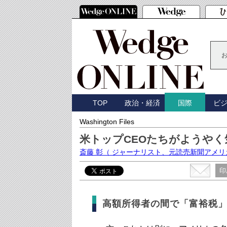
TOP
政治・経済
ビ
国際
Washington Files
米トップCEOたちがようや
斎藤 彰
（ ジャーナリスト、元読売新聞アメリ
印
高額所得者の間で「富裕税