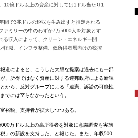
、10億ドル以上の資産に対しては1ドル当たり1
0年間で3兆ドルの税収を生み出すと推定される
ァミリーの中のわずか7万5000人を対象とす
れる収入によって、クリーン・エネルギー開
ン軽減、インフラ整備、低所得者層向けの税控
報道によると、こうした大胆な提案は過去にも一部
るが、所得ではなく資産に対する連邦政府による新課
ことから、反対グループによる「違憲」訴訟の可能性
ぶまでには至らなかったという。
富裕税」支持者が拡大しつつある。
5000万ドル以上の高所得者を対象に意識調査を実施
裕税」の新設を支持した、と報じた。また、年収500