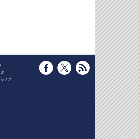
e
とき
ブックス