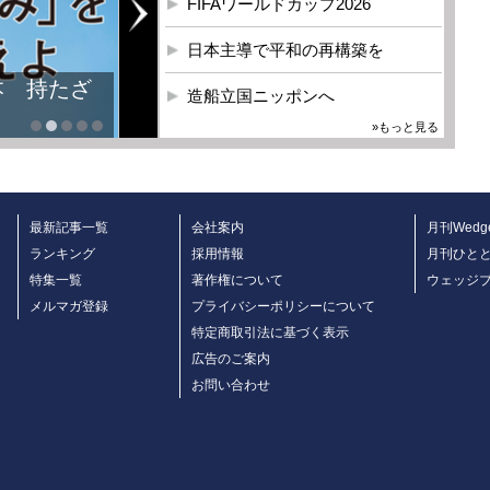
FIFAワールドカップ2026
日本主導で平和の再構築を
本 持たざ
造船立国ニッポンへ
»もっと見る
最新記事一覧
会社案内
月刊Wedg
ランキング
採用情報
月刊ひと
特集一覧
著作権について
ウェッジ
メルマガ登録
プライバシーポリシーについて
特定商取引法に基づく表示
広告のご案内
お問い合わせ