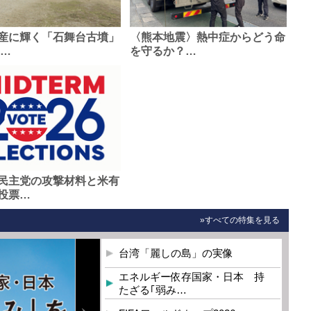
産に輝く「石舞台古墳」
〈熊本地震〉熱中症からどう命
0…
を守るか？…
民主党の攻撃材料と米有
投票…
»すべての特集を見る
台湾「麗しの島」の実像
エネルギー依存国家・日本 持
たざる｢弱み…