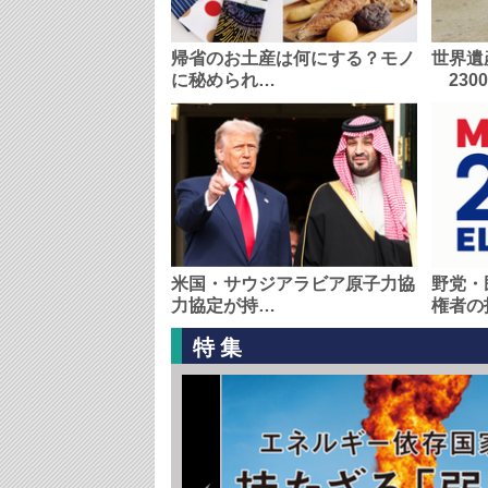
帰省のお土産は何にする？モノ
世界遺
に秘められ…
230
米国・サウジアラビア原子力協
野党・
力協定が持…
権者の
特集