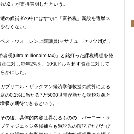
分の2」が支持表明したという。
選の候補者の中にはすでに「富裕税」新設を選挙ス
も少なくない。
ス・ウォーレン上院議員(マサチューセッツ州)だ。
tra millionaire tax)」と銘打った課税構想を発
資産に対し毎年2%を、10億ドルを超す資産に対して
明らかにした。
ガブリエル・ザックマン経済学部教授の試算による
の0.1%に当たる7万5000世帯が新たな課税対象と
ルの増収が期待できるという。
その後、具体的内容は異なるものの、バーニー・サ
・ブティジェッジ各候補らも遊説先の演説でたびたび