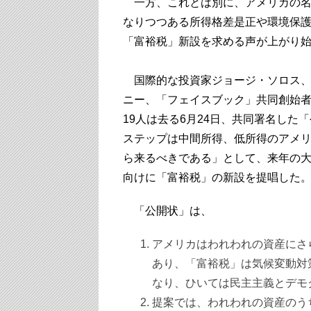
一方、これとは別に、アメリカの名
なりつつある所得格差是正や環境保
「富裕税」新設を求める声が上がり
国際的な投資家ジョージ・ソロス、
ニー、「フェイスブック」共同創始
19人は去る6月24日、共同署名し
ステップは中間所得、低所得のアメ
ら来るべきである」として、来年の
向けに「富裕税」の新設を提唱した
「公開状」は、
アメリカはわれわれの資産にさ
あり、「富裕税」は気候変動対
なり、ひいては民主主義とデモ
提案では、われわれの資産のうち