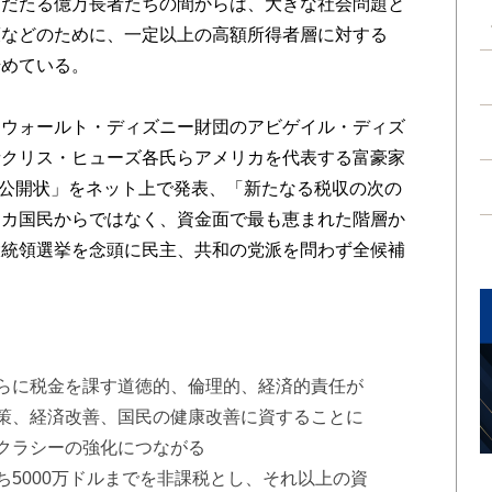
だたる億万長者たちの間からは、大きな社会問題と
護などのために、一定以上の高額所得者層に対する
始めている。
ウォールト・ディズニー財団のアビゲイル・ディズ
者クリス・ヒューズ各氏らアメリカを代表する富豪家
た「公開状」をネット上で発表、「新たなる税収の次の
リカ国民からではなく、資金面で最も恵まれた階層か
大統領選挙を念頭に民主、共和の党派を問わず全候補
。
らに税金を課す道徳的、倫理的、経済的責任が
策、経済改善、国民の健康改善に資することに
クラシーの強化につながる
5000万ドルまでを非課税とし、それ以上の資