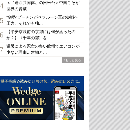
＜〝運命共同体〟の日米台＞中国こそが
4
世界の脅威....…
“劣勢”プーチンがベラルーシ軍の参戦へ
5
圧力、それでも独…
【平安京以前の京都には何があったの
6
か？】〈千年の都〉を…
猛暑による死亡の多い欧州でエアコンが
7
少ない理由…建物と…
»もっと見る