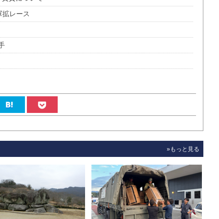
軍拡レース
手
»もっと見る