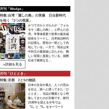
月刊「Wedge」
特集:台湾「麗しの島」の実像 日台新時代
を拓く「3つの視座」
かつてポルトガル人が「フォル
モサ（麗しの島）」と呼んだ台
湾。半導体産業で世界の最先端
技術をリードし、日本統治時代
の記憶も、歴史の一部として内
包している。一方で、現在は米
中対立の最前線に立たされ、難
しい現実に直面している。国際
社会で複雑な立…
»詳細を見る
月刊「ひととき」
特集:京都 2と5の物語
日本の文化や風土、人々の営み
を伝え、旅へと誘ってきた「ひ
ととき」。当誌が幾度となく特
集してきたのが京都です。創刊
25周年を迎える今号では、
〝2〟と〝5〟をキーワード