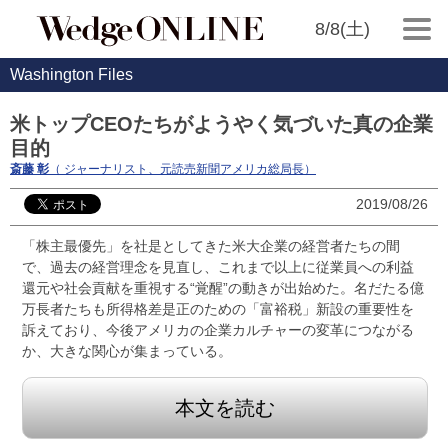
8/8(土)
Washington Files
米トップCEOたちがようやく気づいた真の企業
目的
斎藤 彰
（ ジャーナリスト、元読売新聞アメリカ総局長）
2019/08/26
「株主最優先」を社是としてきた米大企業の経営者たちの間
で、過去の経営理念を見直し、これまで以上に従業員への利益
還元や社会貢献を重視する“覚醒”の動きが出始めた。名だたる億
万長者たちも所得格差是正のための「富裕税」新設の重要性を
訴えており、今後アメリカの企業カルチャーの変革につながる
か、大きな関心が集まっている。
本文を読む