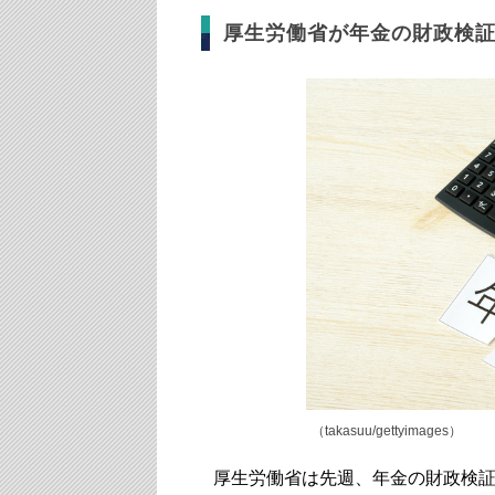
厚生労働省が年金の財政検
（takasuu/gettyimages）
厚生労働省は先週、年金の財政検証