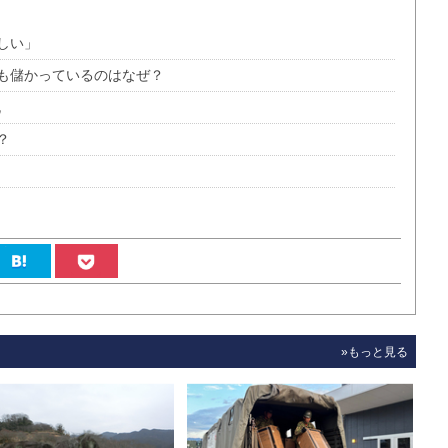
しい」
も儲かっているのはなぜ？
脱
？
»もっと見る