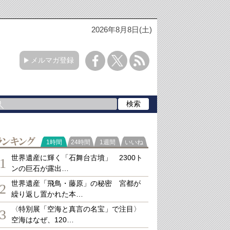
2026年8月8日(土)
メルマガ登録
ランキング
1時間
24時間
1週間
いいね
世界遺産に輝く「石舞台古墳」 2300ト
1
ンの巨石が露出…
世界遺産「飛鳥・藤原」の秘密 宮都が
2
繰り返し置かれた本…
〈特別展「空海と真言の名宝」で注目〉
3
空海はなぜ、120…