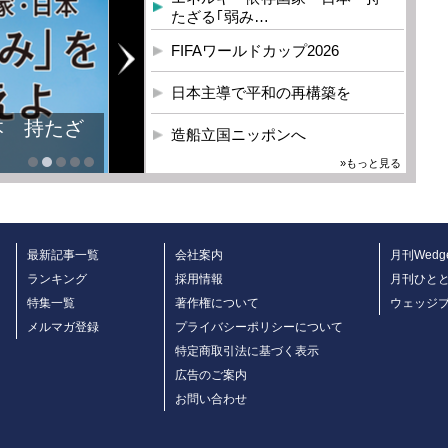
たざる｢弱み…
FIFAワールドカップ2026
日本主導で平和の再構築を
本 持たざ
造船立国ニッポンへ
»もっと見る
最新記事一覧
会社案内
月刊Wedg
ランキング
採用情報
月刊ひと
特集一覧
著作権について
ウェッジ
メルマガ登録
プライバシーポリシーについて
特定商取引法に基づく表示
広告のご案内
お問い合わせ