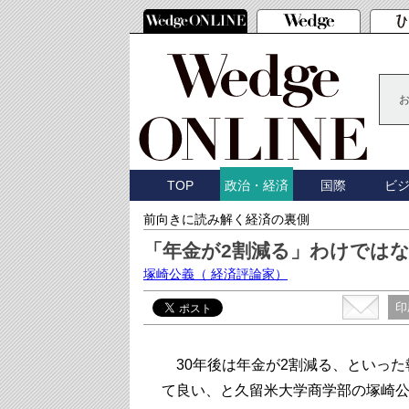
TOP
国際
ビ
政治・経済
前向きに読み解く経済の裏側
「年金が2割減る」わけでは
塚崎公義
（ 経済評論家）
印
30年後は年金が2割減る、といった
て良い、と久留米大学商学部の塚崎