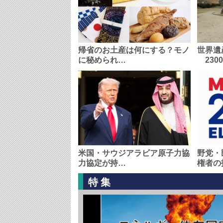
帰省のお土産は何にする？モノ
世界遺
に秘められ…
230
米国・サウジアラビア原子力協
野党・
力協定が持…
権者の
特集