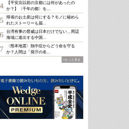
【平安京以前の京都には何があったの
4
か？】〈千年の都〉を…
帰省のお土産は何にする？モノに秘めら
5
れたストーリーも届…
台湾有事の脅威は日本だけでない…周辺
6
海域に進出する中国…
〈熊本地震〉熱中症からどう命を守る
7
か？人間は「発汗の名…
»もっと見る