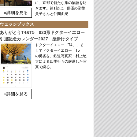
に、京都で新たな旅の物語を紡
ぎます。第1部は、俳優の常盤
»詳細を見る
貴子さんと仲間由紀…
ウェッジブックス
ありがとうT4&T5 923形ドクターイエロー
引退記念カレンダー2027 壁掛けタイプ
ドクターイエロー「T4」、そ
してドクターイエロー「T5」
の勇姿を、鉄道写真家・村上悠
太による四季折々の厳選した写
真で綴る。
»詳細を見る