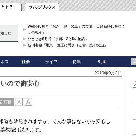
Wedge8月号『台湾「麗しの島」の実像 日台新時代を拓く「3
つの視座」』
お知らせ
ひととき8月号『京都 2と5の物語』
新刊書籍『飛鳥・藤原に隠された古代宮都の謎』
ジネス
社会
ライフ
特集
動画
2019年9月2日
ないので御安心
刷画面
報道も散見されますが、そんな事はないから安心し
公義教授は説きます。