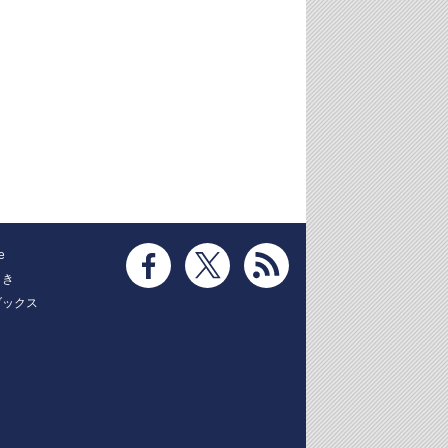
e
とき
ブックス