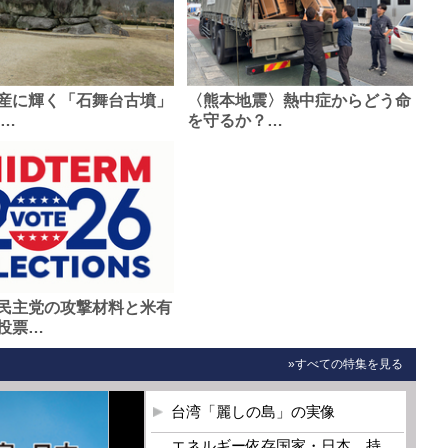
産に輝く「石舞台古墳」
〈熊本地震〉熱中症からどう命
0…
を守るか？…
民主党の攻撃材料と米有
投票…
»すべての特集を見る
台湾「麗しの島」の実像
エネルギー依存国家・日本 持