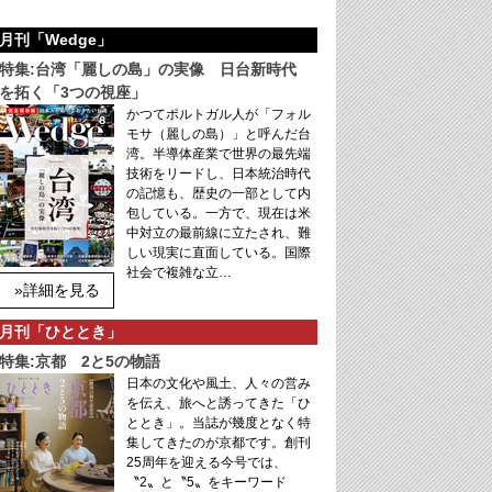
月刊「Wedge」
特集:台湾「麗しの島」の実像 日台新時代
を拓く「3つの視座」
かつてポルトガル人が「フォル
モサ（麗しの島）」と呼んだ台
湾。半導体産業で世界の最先端
技術をリードし、日本統治時代
の記憶も、歴史の一部として内
包している。一方で、現在は米
中対立の最前線に立たされ、難
しい現実に直面している。国際
社会で複雑な立…
»詳細を見る
月刊「ひととき」
特集:京都 2と5の物語
日本の文化や風土、人々の営み
を伝え、旅へと誘ってきた「ひ
ととき」。当誌が幾度となく特
集してきたのが京都です。創刊
25周年を迎える今号では、
〝2〟と〝5〟をキーワード