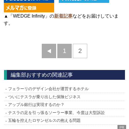
▲「WEDGE Infinity」の
新着記事
などをお届けしていま
す。
前
1
2
へ
編集部おすすめの関連記事
フェラーリのデザイン会社が運営するホテル
ついにテスラが乗り出した保険ビジネス
アップル銀行は実現するのか？
テスラの足を引っ張るソーラー事業、今度は大型訴訟
五輪を控えたロサンゼルスの抱える問題
PR