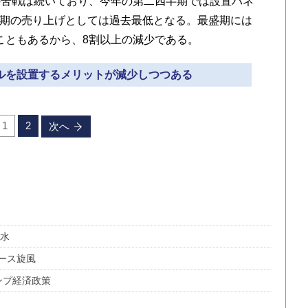
苦戦は続いており、今年の第二四半期では設置パネ
半期の売り上げとしては過去最低となる。最盛期には
たこともあるから、8割以上の減少である。
ネルを設置するメリットが減少しつつある
1
2
次へ
料水
ース旋風
ンプ経済政策