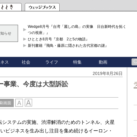
Wedge8月号『台湾「麗しの島」の実像 日台新時代を拓く「3
つの視座」』
お知らせ
ひととき8月号『京都 2と5の物語』
新刊書籍『飛鳥・藤原に隠された古代宮都の謎』
ジネス
社会
ライフ
特集
動画
2019年8月26日
ー事業、今度は大型訴訟
刷画面
転システムの実施、渋滞解消のためのトンネル、火星
しいビジネスを生み出し注目を集め続けるイーロン・