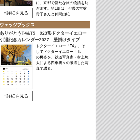
に、京都で新たな旅の物語を紡
ぎます。第1部は、俳優の常盤
»詳細を見る
貴子さんと仲間由紀…
ウェッジブックス
ありがとうT4&T5 923形ドクターイエロー
引退記念カレンダー2027 壁掛けタイプ
ドクターイエロー「T4」、そ
してドクターイエロー「T5」
の勇姿を、鉄道写真家・村上悠
太による四季折々の厳選した写
真で綴る。
»詳細を見る