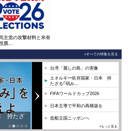
民主党の攻撃材料と米有
投票…
»すべての特集を見る
台湾「麗しの島」の実像
エネルギー依存国家・日本 持
たざる｢弱み…
FIFAワールドカップ2026
日本主導で平和の再構築を
本 持たざ
造船立国ニッポンへ
»もっと見る