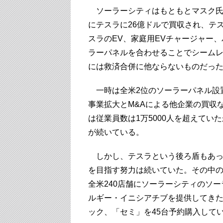
ソーラーシティはもともとマスク氏の
にテスラに26億ドルで買収され、テ
スラのEV、家庭用EVチャージャー
ラーパネルを合わせることでシーム
には救済合併に他ならないものだっ
一時は全米2位のソーラーパネル設
事業拡大とM&Aによる他企業の買収な
は従業員数は1万5000人を超えてい
が続いている。
しかし、テスラという後ろ盾もあっ
を目指す努力は続いていた。その中
全米240店舗にソーラーシティのソ
ルギー・イニシアチブを提供してきた
ック、「セミ」を45台予約購入して