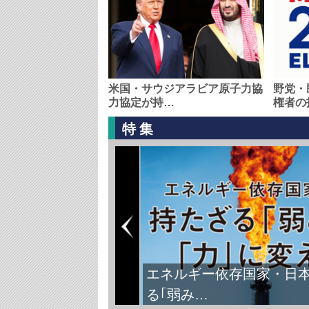
米国・サウジアラビア原子力協
野党・
力協定が持…
権者の
特集
エネルギー依存国家・日
る｢弱み…