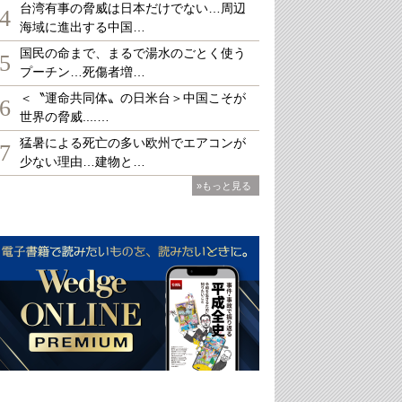
台湾有事の脅威は日本だけでない…周辺
4
海域に進出する中国…
国民の命まで、まるで湯水のごとく使う
5
プーチン…死傷者増…
＜〝運命共同体〟の日米台＞中国こそが
6
世界の脅威....…
猛暑による死亡の多い欧州でエアコンが
7
少ない理由…建物と…
»もっと見る