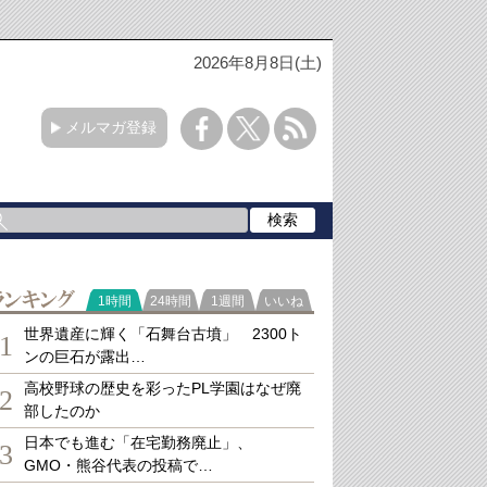
2026年8月8日(土)
メルマガ登録
ランキング
1時間
24時間
1週間
いいね
世界遺産に輝く「石舞台古墳」 2300ト
1
ンの巨石が露出…
高校野球の歴史を彩ったPL学園はなぜ廃
2
部したのか
日本でも進む「在宅勤務廃止」、
3
GMO・熊谷代表の投稿で…