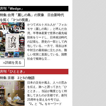
月刊「Wedge」
特集:台湾「麗しの島」の実像 日台新時代
を拓く「3つの視座」
かつてポルトガル人が「フォル
モサ（麗しの島）」と呼んだ台
湾。半導体産業で世界の最先端
技術をリードし、日本統治時代
の記憶も、歴史の一部として内
包している。一方で、現在は米
中対立の最前線に立たされ、難
しい現実に直面している。国際
社会で複雑な立…
»詳細を見る
月刊「ひととき」
特集:京都 2と5の物語
日本の文化や風土、人々の営み
を伝え、旅へと誘ってきた「ひ
ととき」。当誌が幾度となく特
集してきたのが京都です。創刊
25周年を迎える今号では、
〝2〟と〝5〟をキーワード