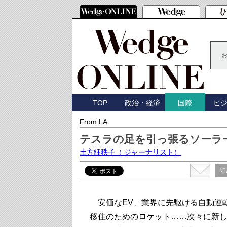
TOP
政治・経済
ビ
国際
From LA
テスラの足を引っ張るソーラ
土方細秩子
（ ジャーナリスト）
印
安価なEV、業界に先駆ける自動運
移住のためのロケット……次々に新