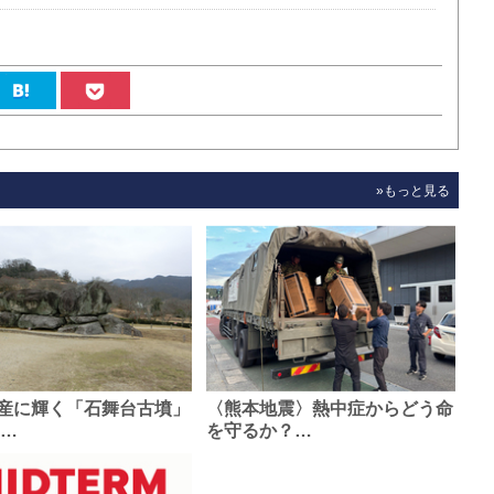
»もっと見る
産に輝く「石舞台古墳」
〈熊本地震〉熱中症からどう命
0…
を守るか？…